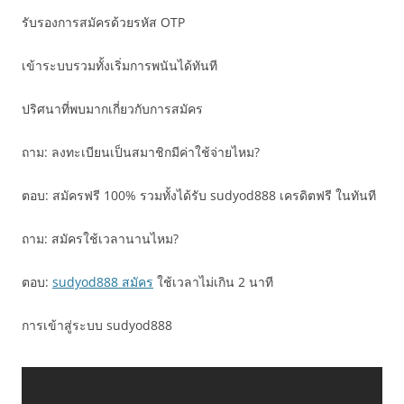
รับรองการสมัครด้วยรหัส OTP
เข้าระบบรวมทั้งเริ่มการพนันได้ทันที
ปริศนาที่พบมากเกี่ยวกับการสมัคร
ถาม: ลงทะเบียนเป็นสมาชิกมีค่าใช้จ่ายไหม?
ตอบ: สมัครฟรี 100% รวมทั้งได้รับ sudyod888 เครดิตฟรี ในทันที
ถาม: สมัครใช้เวลานานไหม?
ตอบ:
sudyod888 สมัคร
ใช้เวลาไม่เกิน 2 นาที
การเข้าสู่ระบบ sudyod888