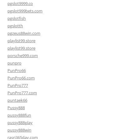
pgslot9999.co
pgslot999bets.com
pgslotfish
pgslotth
pgzeus88win.com
playlist99.store
playlist99.store
porsche999.com
punpro
PunPro66
PunPro66.com
PunPro777
PunPro777.com
puntaek66
Pussy888
pussy888fun
pussy888play
pussy888win
rasri365day.com