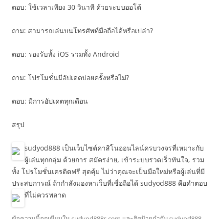
ตอบ: ใช้เวลาเพียง 30 วินาที ด้วยระบบออโต้
ถาม: สามารถเล่นบนโทรศัพท์มือถือได้หรือเปล่า?
ตอบ: รองรับทั้ง iOS รวมทั้ง Android
ถาม: โปรโมชั่นมีอัปเดตบ่อยครั้งหรือไม่?
ตอบ: มีการอัปเดตทุกเดือน
สรุป
sudyod888 เป็นเว็บไซต์คาสิโนออนไลน์ครบวงจรที่เหมาะกับ
ผู้เล่นทุกกลุ่ม ด้วยการ สมัครง่าย, เข้าระบบรวดเร็วทันใจ, รวม
ทั้ง โปรโมชั่นเครดิตฟรี สุดคุ้ม ไม่ว่าคุณจะเป็นมือใหม่หรือผู้เล่นที่มี
ประสบการณ์ ถ้ากำลังมองหาเว็บที่เชื่อถือได้ sudyod888 คือคำตอบ
ที่ไม่ควรพลาด
ข้อความนี้ถูกเขียนใน
sudyod888s.com
และติดป้ายกำกับ
sudyod888