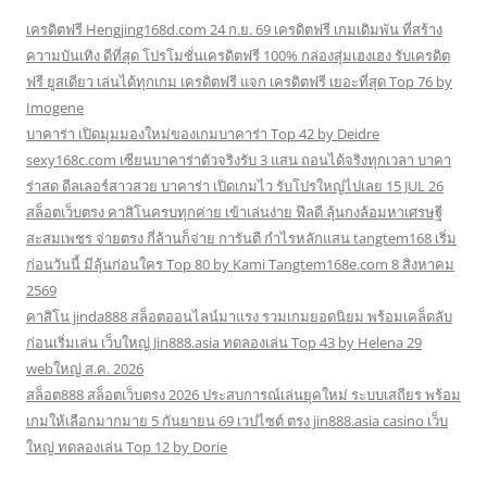
เครดิตฟรี Hengjing168d.com 24 ก.ย. 69 เครดิตฟรี เกมเดิมพัน ที่สร้าง
ความบันเทิง ดีที่สุด โปรโมชั่นเครดิตฟรี 100% กล่องสุ่มเฮงเฮง รับเครดิต
ฟรี ยูสเดียว เล่นได้ทุกเกม เครดิตฟรี แจก เครดิตฟรี เยอะที่สุด Top 76 by
Imogene
บาคาร่า เปิดมุมมองใหม่ของเกมบาคาร่า Top 42 by Deidre
sexy168c.com เซียนบาคาร่าตัวจริงรับ 3 แสน ถอนได้จริงทุกเวลา บาคา
ร่าสด ดีลเลอร์สาวสวย บาคาร่า เปิดเกมไว รับโปรใหญ่ไปเลย 15 JUL 26
สล็อตเว็บตรง คาสิโนครบทุกค่าย เข้าเล่นง่าย ฟีลดี ลุ้นกงล้อมหาเศรษฐี
สะสมเพชร จ่ายตรง กี่ล้านก็จ่าย การันตี กำไรหลักแสน tangtem168 เริ่ม
ก่อนวันนี้ มีลุ้นก่อนใคร Top 80 by Kami Tangtem168e.com 8 สิงหาคม
2569
คาสิโน jinda888 สล็อตออนไลน์มาแรง รวมเกมยอดนิยม พร้อมเคล็ดลับ
ก่อนเริ่มเล่น เว็บใหญ่ Jin888.asia ทดลองเล่น Top 43 by Helena 29
webใหญ่ ส.ค. 2026
สล็อต888 สล็อตเว็บตรง 2026 ประสบการณ์เล่นยุคใหม่ ระบบเสถียร พร้อม
เกมให้เลือกมากมาย 5 กันยายน 69 เวปไซต์ ตรง jin888.asia casino เว็บ
ใหญ่ ทดลองเล่น Top 12 by Dorie