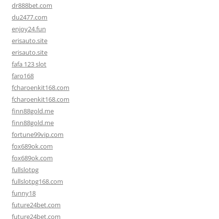
dr888bet.com
du2477.com
enjoy24.fun
erisauto.site
erisauto.site
fafa 123 slot
faro168
fcharoenkit168.com
fcharoenkit168.com
finn88gold.me
finn88gold.me
fortune99vip.com
fox689ok.com
fox689ok.com
fullslotpg
fullslotpg168.com
funny18
future24bet.com
future24bet.com