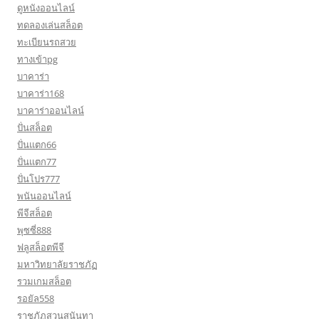
ดูหนังออนไลน์
ทดลองเล่นสล็อต
ทะเบียนรถสวย
ทางเข้าpg
บาคาร่า
บาคาร่า168
บาคาร่าออนไลน์
ปั่นสล็อต
ปั่นแตก66
ปั่นแตก77
ปั่นโปร777
พนันออนไลน์
พีจีสล็อต
พุซซี่888
ฟลูสล็อตพีจี
มหาวิทยาลัยราชภัฏ
รวมเกมสล็อต
รอยัล558
ราชภัฏสวนสุนันทา