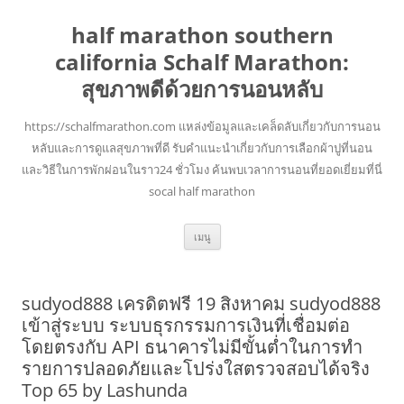
half marathon southern
california Schalf Marathon:
สุขภาพดีด้วยการนอนหลับ
https://schalfmarathon.com แหล่งข้อมูลและเคล็ดลับเกี่ยวกับการนอน
หลับและการดูแลสุขภาพที่ดี รับคำแนะนำเกี่ยวกับการเลือกผ้าปูที่นอน
และวิธีในการพักผ่อนในราว24 ชั่วโมง ค้นพบเวลาการนอนที่ยอดเยี่ยมที่นี่
socal half marathon
ข้าม
เมนู
ไป
ยัง
เนื้อหา
sudyod888 เครดิตฟรี 19 สิงหาคม sudyod888
เข้าสู่ระบบ ระบบธุรกรรมการเงินที่เชื่อมต่อ
โดยตรงกับ API ธนาคารไม่มีขั้นต่ำในการทำ
รายการปลอดภัยและโปร่งใสตรวจสอบได้จริง
Top 65 by Lashunda