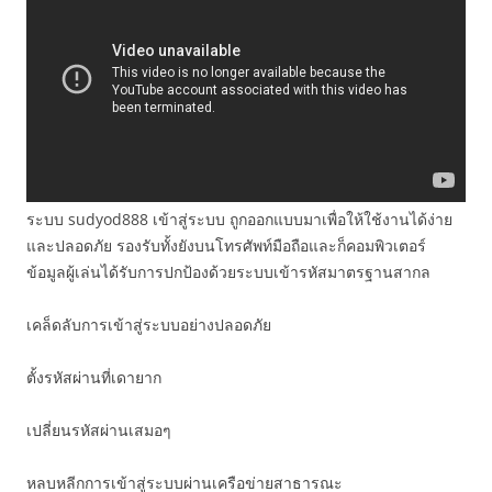
ระบบ sudyod888 เข้าสู่ระบบ ถูกออกแบบมาเพื่อให้ใช้งานได้ง่าย
และปลอดภัย รองรับทั้งยังบนโทรศัพท์มือถือและก็คอมพิวเตอร์
ข้อมูลผู้เล่นได้รับการปกป้องด้วยระบบเข้ารหัสมาตรฐานสากล
เคล็ดลับการเข้าสู่ระบบอย่างปลอดภัย
ตั้งรหัสผ่านที่เดายาก
เปลี่ยนรหัสผ่านเสมอๆ
หลบหลีกการเข้าสู่ระบบผ่านเครือข่ายสาธารณะ