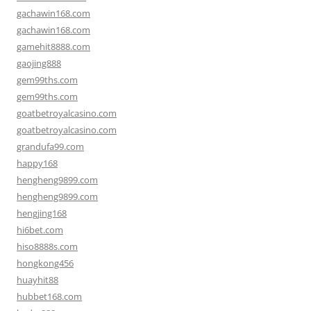
gachawin168.com
gachawin168.com
gamehit8888.com
gaojing888
gem99ths.com
gem99ths.com
goatbetroyalcasino.com
goatbetroyalcasino.com
grandufa99.com
happy168
hengheng9899.com
hengheng9899.com
hengjing168
hi6bet.com
hiso8888s.com
hongkong456
huayhit88
hubbet168.com