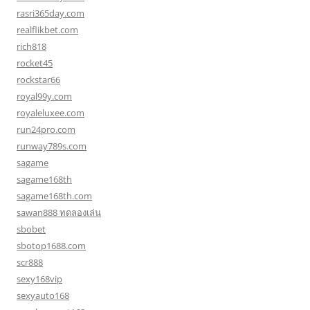
rasri365day.com
realflikbet.com
rich818
rocket45
rockstar66
royal99y.com
royaleluxee.com
run24pro.com
runway789s.com
sagame
sagame168th
sagame168th.com
sawan888 ทดลองเล่น
sbobet
sbotop1688.com
scr888
sexy168vip
sexyauto168