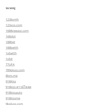
หมวดหมู่
123lionth
123xos.com
1688vegasx.com
168slot
188bet
188betth
1xbetth
1xbit
77UFA
789pluss.com
8lots.me
918Kiss
918kiss ดาวน์โหลด
918kissauto
918kissme
9kpluss.com