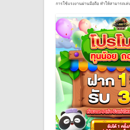
การใช้แรงงานผ่านมือถือ ทำให้สามารถเล่นไ