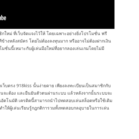
กใหม่ ที่เว็บจัดแจงไว้ให้ โดยเฉพาะอย่างยิ่งโปรโมชั่น ฟรี
ทีข้างหลังสมัคร โดยไม่ต้องลงทุนมาก หรืออาจไม่ต้องฝากเงิน
ั่นนี้เหมาะกับผู้เล่นมือใหม่ที่อยากลองเล่นเกมโดยไม่มี
กเว็บตรง 918kiss นั้นง่ายดาย เพียงลงทะเบียนเป็นสมาชิกกับ
จำเป็นจะต้อง และยืนยันตัวตนผ่านระบบ แล้วหลังจากนั้นระบบจะ
่นอัตโนมัติ เครดิตนี้สามารถนำไปทดสอบเล่นสล็อตหรือใช้เดิม
ยทำให้ผู้เล่นเรียนรู้กฎกติการวมทั้งทดสอบกลอุบายในการเล่น