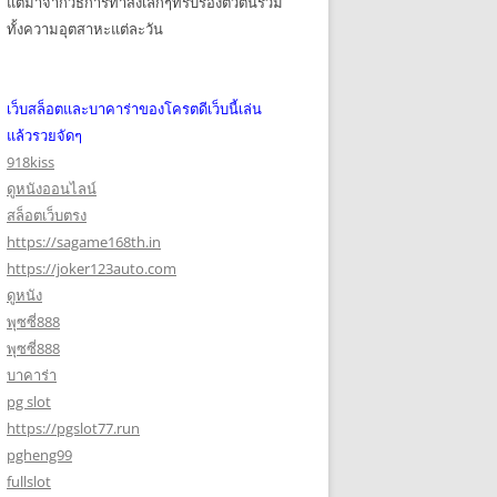
แต่มาจากวิธีการทำสิ่งเล็กๆที่รับรองตัวตนรวม
ทั้งความอุตสาหะแต่ละวัน
เว็บสล็อตและบาคาร่าของโครตดีเว็บนี้เล่น
แล้วรวยจัดๆ
918kiss
ดูหนังออนไลน์
สล็อตเว็บตรง
https://sagame168th.in
https://joker123auto.com
ดูหนัง
พุซซี่888
พุซซี่888
บาคาร่า
pg slot
https://pgslot77.run
pgheng99
fullslot