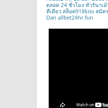
ตลอด 24 ชั่วโมง ทัวร์นาเม
ที่เดียว สล็อต918kiss สม
Dan allbet24hr.fun