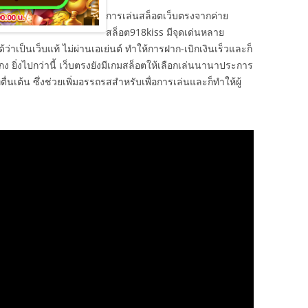
การเล่นสล็อตเว็บตรงจากค่าย
สล็อต918kiss มีจุดเด่นหลาย
ว่าเป็นเว็บแท้ ไม่ผ่านเอเย่นต์ ทำให้การฝาก-เบิกเงินเร็วและก็
กง ยิ่งไปกว่านี้ เว็บตรงยังมีเกมสล็อตให้เลือกเล่นนานาประการ
ื่นเต้น ซึ่งช่วยเพิ่มอรรถรสสำหรับเพื่อการเล่นและก็ทำให้ผู้