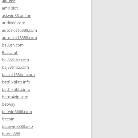
alot666
amb slot
askwin88.online
audi688.com
autoslot16888.com
autoslot16888.com
ba88th.com
Baccarat
baj88thbz.com
baj88thbz.com
baslot168bet.com
betflixtikto.info
betflixtikto.info
betm4vip.com
betway
betwin6666.com
bitcoin
bluewin8888.info
bonus888