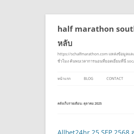
half marathon south
หลับ
https://schalfmarathon.com แหล่งข้อมูลและ
ชั่วโมง ค้นพบเวลาการนอนที่ยอดเยี่ยมที่นี่ so
หน้าแรก
BLOG
CONTACT
คลังเก็บรายเดือน:
ตุลาคม 2025
Allbet24hr 25 SEP 2568 สล