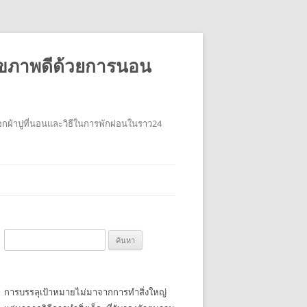
ุขภาพดีด้วยการนอน
อกผ้าปูที่นอนและวิธีในการพักผ่อนในราว24
ค้นหา
สำหรับ:
การบรรลุเป้าหมายไม่มาจากการทำสิ่งใหญ่