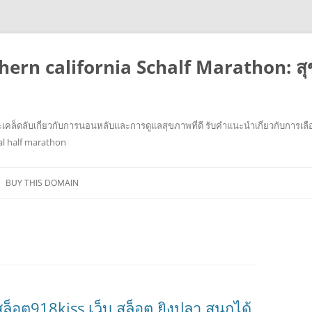
ern california Schalf Marathon: ส
เคล็ดลับเกี่ยวกับการนอนหลับและการดูแลสุขภาพที่ดี รับคำแนะนำเกี่ยวกับการเลื
cal half marathon
ข้าม
ไป
BUY THIS DOMAIN
ยัง
เนื้อหา
็อต918kiss เว็บ สล็อต ยิงปลา สนุกได้