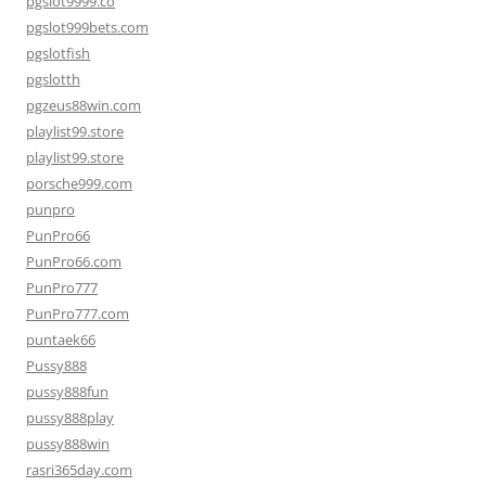
pgslot9999.co
pgslot999bets.com
pgslotfish
pgslotth
pgzeus88win.com
playlist99.store
playlist99.store
porsche999.com
punpro
PunPro66
PunPro66.com
PunPro777
PunPro777.com
puntaek66
Pussy888
pussy888fun
pussy888play
pussy888win
rasri365day.com