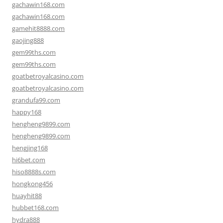
gachawin168.com
gachawin168.com
gamehit8888.com
gaojing888
gem99ths.com
gem99ths.com
goatbetroyalcasino.com
goatbetroyalcasino.com
grandufa99.com
happy168
hengheng9899.com
hengheng9899.com
hengjing168
hi6bet.com
hiso8888s.com
hongkong456
huayhit88
hubbet168.com
hydra888