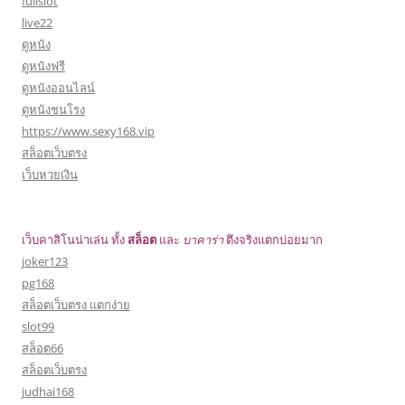
fullslot
live22
ดูหนัง
ดูหนังฟรี
ดูหนังออนไลน์
ดูหนังชนโรง
https://www.sexy168.vip
สล็อตเว็บตรง
เว็บหวยเงิน
เว็บคาสิโนน่าเล่น ทั้ง
สล็อต
และ
บาคาร่า
ตึงจริงแตกบ่อยมาก
joker123
pg168
สล็อตเว็บตรง แตกง่าย
slot99
สล็อต66
สล็อตเว็บตรง
judhai168