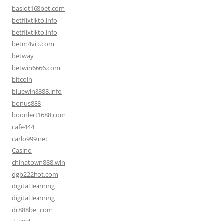
baslot168bet.com
betflixtikto.info
betflixtikto.info
betm4vip.com
betway
betwin6666.com
bitcoin
bluewin8888.info
bonus888
boonlert1688.com
cafe444
carlo999.net
Casino
chinatown888.win
dgb222hot.com
digital learning
digital learning
dr888bet.com