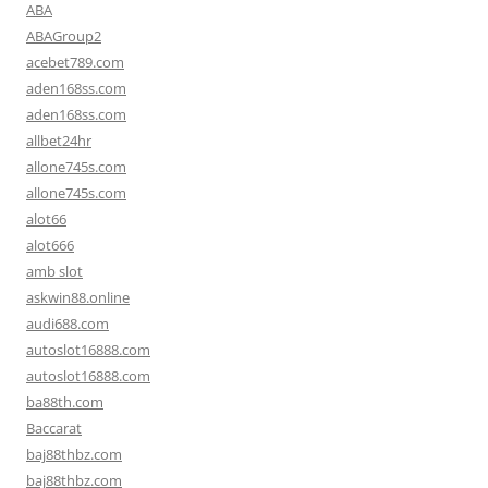
ABA
ABAGroup2
acebet789.com
aden168ss.com
aden168ss.com
allbet24hr
allone745s.com
allone745s.com
alot66
alot666
amb slot
askwin88.online
audi688.com
autoslot16888.com
autoslot16888.com
ba88th.com
Baccarat
baj88thbz.com
baj88thbz.com