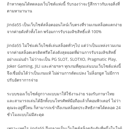
ถ้าหากคุณได้ทดลองเว็บไซต์แห่งนี้ รับรองว่าจะรู้สึกราวกับเจอสิ่งที่
ตามหามานาน
jinda55 เป็นเว็บไซต์สล็อตออนไลน์เว็บตรงที่รวมเกมสล็อตแตกง่าย
จากค่ายดังทั่วทั้งโลก พร้อมการรับรองลิขสิทธิ์แท้ 100%
jinda55 ไม่ใช่แค่เว็บไซต์เล่นสล็อตทั่วๆไป แต่ว่าเป็นแหล่งรวมเกม
จากค่ายสล็อตเครดิตฟรีตโด่งดังสุดยอดที่ผ่านการรับรองลิขสิทธิ์
อย่างแม่นยำ ไม่ว่าจะเป็น PG SLOT, SLOTXO, Pragmatic Play,
Joker Gaming, JILI และค่ายฯลฯ ทุกเกมที่คุณเล่นบนเว็บไซต์แห่งนี้
จึงเชื่อมั่นได้ว่าเป็นเกมแท้ ไม่ผ่านการดัดแปลง ไม่ล็อกยูส ไม่มีการ
ปรับอัตราการจ่าย
ระบบของเว็บไซต์ถูกวางแบบมาให้ใช้งานง่าย รองรับภาษาไทย
และสามารถเล่นได้อีกทั้งบนโทรศัพท์มือถือแล้วก็คอมพิวเตอร์ ไม่ว่า
คุณจะอยู่ที่ไหน ก็สามารถเข้าถึงเกมสล็อตประสิทธิภาพได้ตลอด 24
ชั่วโมงแบบไม่มีสะดุด
เพราะเหตุไร jinda55 ถึงกลายเป็นเว็บไซต์สล็อตอันดับที่หนึ่งในใจผู้