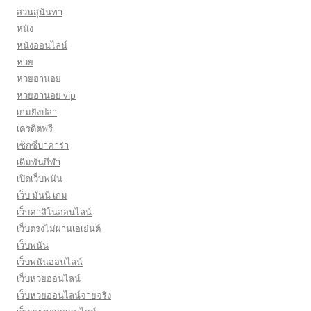
สวนสุนันทา
หนัง
หนังออนไลน์
หวย
หวยฮานอย
หวยฮานอย vip
เกมยิงปลา
เครดิตฟรี
เซ็กซี่บาคาร่า
เดิมพันกีฬา
เปิดเว็บพนัน
เว็บ มันนี่ เกม
เว็บคาสิโนออนไลน์
เว็บตรงไม่ผ่านเอเย่นต์
เว็บพนัน
เว็บพนันออนไลน์
เว็บหวยออนไลน์
เว็บหวยออนไลน์จ่ายจริง