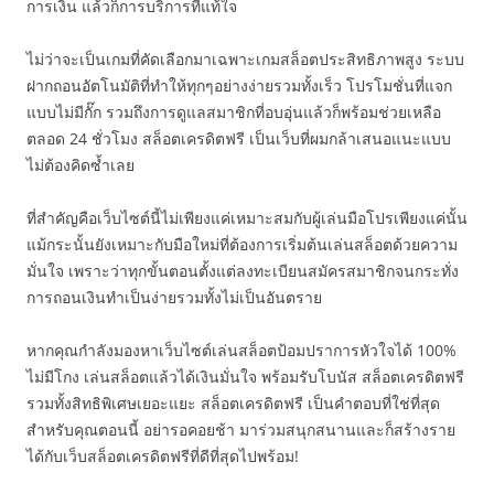
การเงิน แล้วก็การบริการที่แท้ใจ
ไม่ว่าจะเป็นเกมที่คัดเลือกมาเฉพาะเกมสล็อตประสิทธิภาพสูง ระบบ
ฝากถอนอัตโนมัติที่ทำให้ทุกๆอย่างง่ายรวมทั้งเร็ว โปรโมชั่นที่แจก
แบบไม่มีกั๊ก รวมถึงการดูแลสมาชิกที่อบอุ่นแล้วก็พร้อมช่วยเหลือ
ตลอด 24 ชั่วโมง สล็อตเครดิตฟรี เป็นเว็บที่ผมกล้าเสนอแนะแบบ
ไม่ต้องคิดซ้ำเลย
ที่สำคัญคือเว็บไซต์นี้ไม่เพียงแค่เหมาะสมกับผู้เล่นมือโปรเพียงแค่นั้น
แม้กระนั้นยังเหมาะกับมือใหม่ที่ต้องการเริ่มต้นเล่นสล็อตด้วยความ
มั่นใจ เพราะว่าทุกขั้นตอนตั้งแต่ลงทะเบียนสมัครสมาชิกจนกระทั่ง
การถอนเงินทำเป็นง่ายรวมทั้งไม่เป็นอันตราย
หากคุณกำลังมองหาเว็บไซต์เล่นสล็อตป้อมปราการหัวใจได้ 100%
ไม่มีโกง เล่นสล็อตแล้วได้เงินมั่นใจ พร้อมรับโบนัส สล็อตเครดิตฟรี
รวมทั้งสิทธิพิเศษเยอะแยะ สล็อตเครดิตฟรี เป็นคำตอบที่ใช่ที่สุด
สำหรับคุณตอนนี้ อย่ารอคอยช้า มาร่วมสนุกสนานและก็สร้างราย
ได้กับเว็บสล็อตเครดิตฟรีที่ดีที่สุดไปพร้อม!