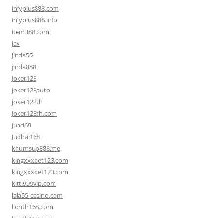
infyplus888.com
infyplus888.info
item388.com
jav
jinda55
jinda888
Joker123
joker123auto
joker123th
Joker123th.com
juad69
Judhai168
khumsup888.me
kingxxxbet123.com
kingxxxbet123.com
kitti999vip.com
lala55-casino.com
lionth168.com