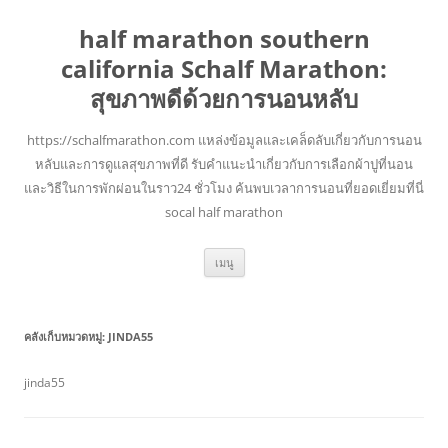
half marathon southern
california Schalf Marathon:
สุขภาพดีด้วยการนอนหลับ
https://schalfmarathon.com แหล่งข้อมูลและเคล็ดลับเกี่ยวกับการนอน
หลับและการดูแลสุขภาพที่ดี รับคำแนะนำเกี่ยวกับการเลือกผ้าปูที่นอน
และวิธีในการพักผ่อนในราว24 ชั่วโมง ค้นพบเวลาการนอนที่ยอดเยี่ยมที่นี่
socal half marathon
ข้าม
เมนู
ไป
ยัง
เนื้อหา
คลังเก็บหมวดหมู่:
JINDA55
jinda55