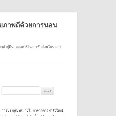
ุขภาพดีด้วยการนอน
อกผ้าปูที่นอนและวิธีในการพักผ่อนในราว24
ค้นหา
สำหรับ:
การบรรลุเป้าหมายไม่มาจากการทำสิ่งใหญ่