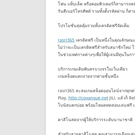
โฟน แท็บเล็ต หรือคอมพิวเตอร์ก็สามารถสมัค
รันตีเบอร์โทรศัพท์ รวมทั้งตั้งรหัสผ่าน ก็
โปรโมชั่นสุดคุ้มรวมทั้งเครดิตฟรีจัดเต็ม
rasri365
เครดิตฟรี เป็นหนึ่งในคุณลักษณะเด่
ไม่ว่าจะเป็นเครดิตฟรีสำหรับสมาชิกใหม่ 
ในช่วงเทศกาลต่างๆเพื่อให้ผู้เล่นมีทุนในก
บริการเกมเดิมพันครบวงจรในเว็บเดียว
เกมสล็อตแตกง่ายจากค่ายชั้นหนึ่ง
rasri365 สะสมเกมสล็อตออนไลน์จากทุกค่า
Play,
http://cqyanxue.net
JILI, แล้วก็ 
โบนัสแตกบ่อย พร้อมโหมดทดสอบเล่นฟรี เพ
คาสิโนสดจากผู้ให้บริการระดับนานาชาติ
สำหรับสายคาสิโนสด คุณสามารถเลือกเล่นได