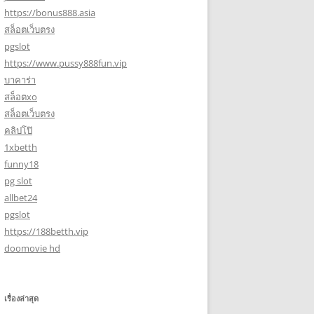
https://bonus888.asia
สล็อตเว็บตรง
pgslot
https://www.pussy888fun.vip
บาคาร่า
สล็อตxo
สล็อตเว็บตรง
คลิปโป๊
1xbetth
funny18
pg slot
allbet24
pgslot
https://188betth.vip
doomovie hd
เรื่องล่าสุด