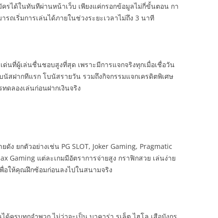
รได้ในทันทีผ่านหน้าเว็บ เพียงแค่กรอกข้อมูลไม่กี่ขั้นตอน กา
สามารถเริ่มการเล่นได้ภายในช่วงระยะเวลาไม่ถึง 3 นาที
นที่ผู้เล่นชื่นชอบสูงที่สุด เพราะมีการแจกจริงทุกเมื่อเชื่อวัน
โบนัสฝากทีแรก โบนัสรายวัน รวมถึงกิจกรรมแจกเครดิตพิเศษ
ารทดลองเล่นก่อนฝากเงินจริง
ยดัง ยกตัวอย่างเช่น PG SLOT, Joker Gaming, Pragmatic
Relax Gaming แต่ละเกมมีอัตราการจ่ายสูง กราฟิกสวย เล่นง่าย
ื่อให้คุณฝึกซ้อมก่อนลงไปในสนามจริง
้ครบทุกจำพวก ไม่ว่าจะเป็น บาคาร่า รูเล็ต ไฮโล เสือมังกร