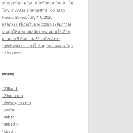
เกมยอดนิยม พร้อมเคล็ดลับก่อนเริ่มเล่น เว็บ
ใหญ่ Jin888.asia ทดลองเล่น Top 43 by
Helena 29 webใหญ่ ส.ค. 2026
สล็อต888 สล็อตเว็บตรง 2026 ประสบการณ์
เล่นยุคใหม่ ระบบเสถียร พร้อมเกมให้เลือก
มากมาย 5 กันยายน 69 เวปไซต์ ตรง
jin888.asia casino เว็บใหญ่ ทดลองเล่น Top
12 by Dorie
หมวดหมู่
123lionth
123xos.com
1688vegasx.com
168slot
188bet
188betth
1xbetth