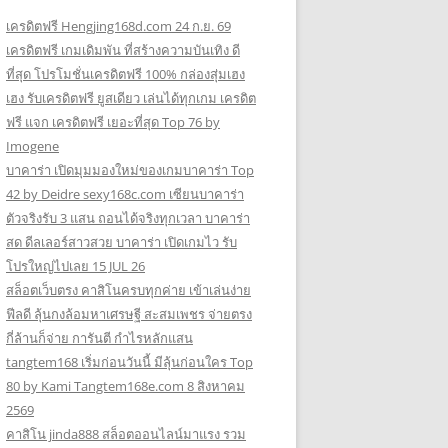
เครดิตฟรี Hengjing168d.com 24 ก.ย. 69
เครดิตฟรี เกมเดิมพัน ที่สร้างความบันเทิง ดี
ที่สุด โปรโมชั่นเครดิตฟรี 100% กล่องสุ่มเฮง
เฮง รับเครดิตฟรี ยูสเดียว เล่นได้ทุกเกม เครดิต
ฟรี แจก เครดิตฟรี เยอะที่สุด Top 76 by
Imogene
บาคาร่า เปิดมุมมองใหม่ของเกมบาคาร่า Top
42 by Deidre sexy168c.com เซียนบาคาร่า
ตัวจริงรับ 3 แสน ถอนได้จริงทุกเวลา บาคาร่า
สด ดีลเลอร์สาวสวย บาคาร่า เปิดเกมไว รับ
โปรใหญ่ไปเลย 15 JUL 26
สล็อตเว็บตรง คาสิโนครบทุกค่าย เข้าเล่นง่าย
ฟีลดี ลุ้นกงล้อมหาเศรษฐี สะสมเพชร จ่ายตรง
กี่ล้านก็จ่าย การันตี กำไรหลักแสน
tangtem168 เริ่มก่อนวันนี้ มีลุ้นก่อนใคร Top
80 by Kami Tangtem168e.com 8 สิงหาคม
2569
คาสิโน jinda888 สล็อตออนไลน์มาแรง รวม