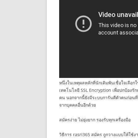
หนึ่งในเหตุผลหลักที่นักเดิมพันเชื่อใจเลือ
เทคโนโลยี SSL Encryption เพื่อปกป้องรัก
คน นอกจากนี้ยังมีระบบการันตีตัวตนก่อนที
จากบุคคลอื่นอีกด้วย
สมัครง่าย ไม่ยุ่งยาก รองรับทุกเครื่องมือ
วิธีการ rasri365 สมัคร ถูกวางแบบให้ใช้งา