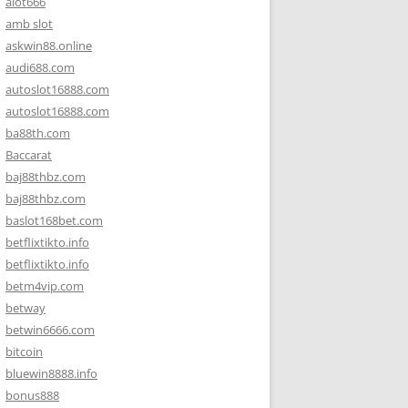
alot666
amb slot
askwin88.online
audi688.com
autoslot16888.com
autoslot16888.com
ba88th.com
Baccarat
baj88thbz.com
baj88thbz.com
baslot168bet.com
betflixtikto.info
betflixtikto.info
betm4vip.com
betway
betwin6666.com
bitcoin
bluewin8888.info
bonus888