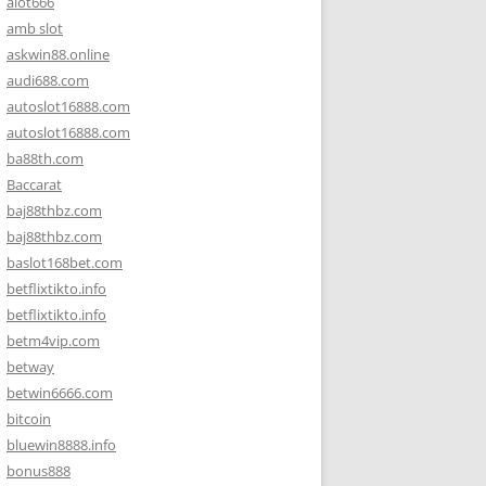
alot666
amb slot
askwin88.online
audi688.com
autoslot16888.com
autoslot16888.com
ba88th.com
Baccarat
baj88thbz.com
baj88thbz.com
baslot168bet.com
betflixtikto.info
betflixtikto.info
betm4vip.com
betway
betwin6666.com
bitcoin
bluewin8888.info
bonus888