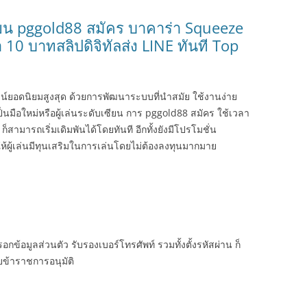
ยน pggold88 สมัคร บาคาร่า Squeeze
่ำ 10 บาทสลิปดิจิทัลส่ง LINE ทันที Top
ยอดนิยมสูงสุด ด้วยการพัฒนาระบบที่นำสมัย ใช้งานง่าย
ะเป็นมือใหม่หรือผู้เล่นระดับเซียน การ pggold88 สมัคร ใช้เวลา
 ก็สามารถเริ่มเดิมพันได้โดยทันที อีกทั้งยังมีโปรโมชั่น
ห้ผู้เล่นมีทุนเสริมในการเล่นโดยไม่ต้องลงทุนมากมาย
อกข้อมูลส่วนตัว รับรองเบอร์โทรศัพท์ รวมทั้งตั้งรหัสผ่าน ก็
ยข้าราชการอนุมัติ