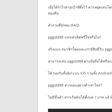
เมื่อได้กำไรตามเป้าที่ตั้งไว้ ควรหยุดเล่น
ทองคืน
คำถามที่มักพบ (FAQ)
pggold88 แจกเครดิตฟรีใช่หรือไม่?
จริงแน่ๆ สมาชิกใหม่และเก่ามีสิทธิ์รับ p
สามารถเล่น pggold88 ผ่านมือถือได้หรือเป
ได้ รองรับทั้งยังระบบ iOS รวมทั้ง Android เ
pggold88 ฝากถอนอย่างต่ำเท่าไหร่?
ไม่มีขั้นต่ำ ฝากเริ่มต้นได้ตั้งแต่ 1 บาท แล้ว