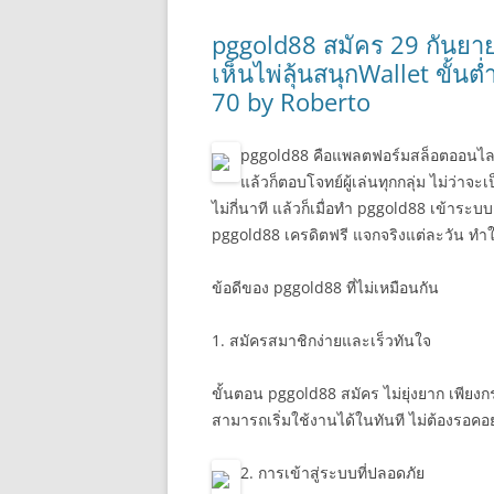
pggold88 สมัคร 29 กันยา
เห็นไพ่ลุ้นสนุกWallet ขั้นต
70 by Roberto
pggold88 คือแพลตฟอร์มสล็อตออนไลน์
แล้วก็ตอบโจทย์ผู้เล่นทุกกลุ่ม ไม่ว่าจ
ไม่กี่นาที แล้วก็เมื่อทำ pggold88 เข้าระบบ
pggold88 เครดิตฟรี แจกจริงแต่ละวัน ทำใ
ข้อดีของ pggold88 ที่ไม่เหมือนกัน
1. สมัครสมาชิกง่ายและเร็วทันใจ
ขั้นตอน pggold88 สมัคร ไม่ยุ่งยาก เพียงกร
สามารถเริ่มใช้งานได้ในทันที ไม่ต้องรอคอ
2. การเข้าสู่ระบบที่ปลอดภัย