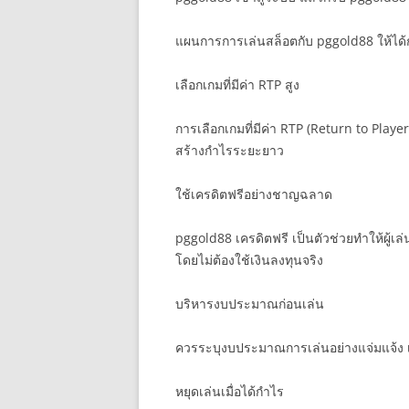
แผนการการเล่นสล็อตกับ pggold88 ให้ได
เลือกเกมที่มีค่า RTP สูง
การเลือกเกมที่มีค่า RTP (Return to Playe
สร้างกำไรระยะยาว
ใช้เครดิตฟรีอย่างชาญฉลาด
pggold88 เครดิตฟรี เป็นตัวช่วยทำให้ผู้
โดยไม่ต้องใช้เงินลงทุนจริง
บริหารงบประมาณก่อนเล่น
ควรระบุงบประมาณการเล่นอย่างแจ่มแจ้ง เพื
หยุดเล่นเมื่อได้กำไร