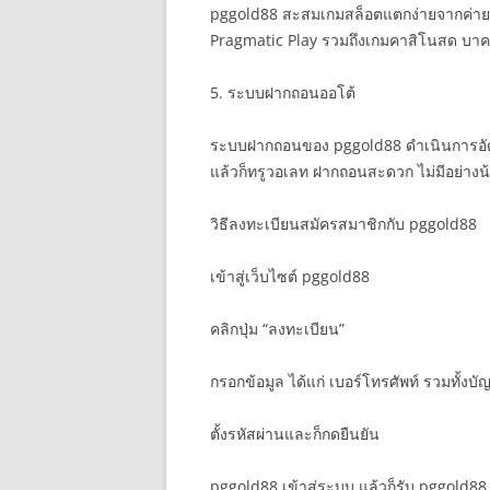
pggold88 สะสมเกมสล็อตแตกง่ายจากค่ายด
Pragmatic Play รวมถึงเกมคาสิโนสด บาคา
5. ระบบฝากถอนออโต้
ระบบฝากถอนของ pggold88 ดำเนินการอัตโ
แล้วก็ทรูวอเลท ฝากถอนสะดวก ไม่มีอย่างน
วิธีลงทะเบียนสมัครสมาชิกกับ pggold88
เข้าสู่เว็บไซต์ pggold88
คลิกปุ่ม “ลงทะเบียน”
กรอกข้อมูล ได้แก่ เบอร์โทรศัพท์ รวมทั้งบ
ตั้งรหัสผ่านและก็กดยืนยัน
pggold88 เข้าสู่ระบบ แล้วก็รับ pggold88 