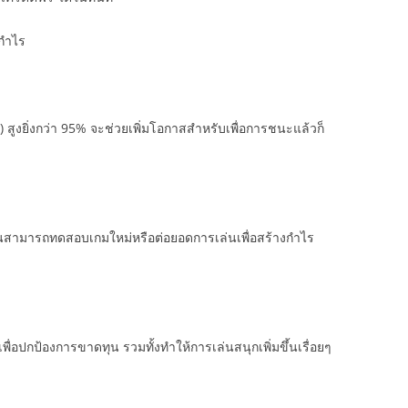
้กำไร
r) สูงยิ่งกว่า 95% จะช่วยเพิ่มโอกาสสำหรับเพื่อการชนะแล้วก็
เล่นสามารถทดสอบเกมใหม่หรือต่อยอดการเล่นเพื่อสร้างกำไร
่อปกป้องการขาดทุน รวมทั้งทำให้การเล่นสนุกเพิ่มขึ้นเรื่อยๆ