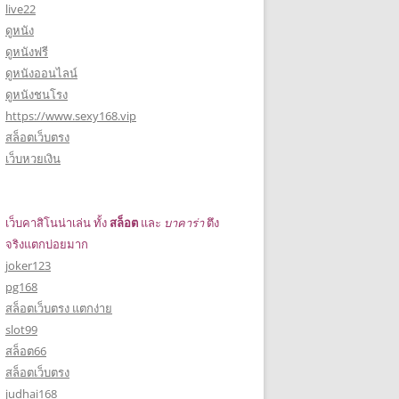
live22
ดูหนัง
ดูหนังฟรี
ดูหนังออนไลน์
ดูหนังชนโรง
https://www.sexy168.vip
สล็อตเว็บตรง
เว็บหวยเงิน
เว็บคาสิโนน่าเล่น ทั้ง
สล็อต
และ
บาคาร่า
ตึง
จริงแตกบ่อยมาก
joker123
pg168
สล็อตเว็บตรง แตกง่าย
slot99
สล็อต66
สล็อตเว็บตรง
judhai168