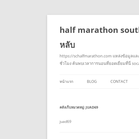
half marathon south
หลับ
https://schalfmarathon.com แหล่งข้อมูลและ
ชั่วโมง ค้นพบเวลาการนอนที่ยอดเยี่ยมที่นี่ so
หน้าแรก
BLOG
CONTACT
คลังเก็บหมวดหมู่:
JUAD69
juad69