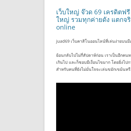
เว็บใหญ่ จ๊วด 69 เครดิตฟร
ใหญ่ รวมทุกค่ายดัง แตกจร
online
juad69 เว็บคาสิโนออนไลน์ที่เล่นง่ายบนมื
ย้อนกลับไปไม่กี่สัปดาห์ก่อน เราเป็นอีกคนห
เกินไป และก็ชอบมีเงื่อนไขมาก โดยยิ่งไปกว่
สำหรับคนที่ยังไม่มั่นใจจะเล่นขมักเขม้นหร