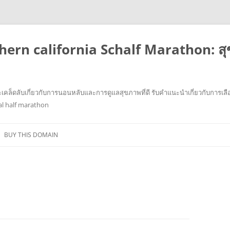
ern california Schalf Marathon: ส
เคล็ดลับเกี่ยวกับการนอนหลับและการดูแลสุขภาพที่ดี รับคำแนะนำเกี่ยวกับการเลื
cal half marathon
ข้าม
ไป
BUY THIS DOMAIN
ยัง
เนื้อหา