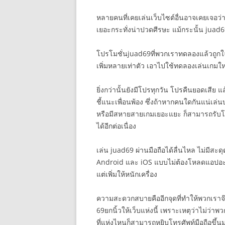
หลายคนที่เคยเล่นเว็บไซต์อื่นอาจเคยเจอว่า
เยอะกระทั่งน่าปวดศีรษะ แม้กระนั้น juad69
โปรโมชั่นjuad69ที่พวกเราทดลองแล้วถูกใจ
เพิ่มหลายเท่าตัว เอาไปใช้ทดลองเล่นเกม
ยิ่งกว่านั้นยังมีโปรทุกวัน โปรคืนยอดเสีย แ
ชี้แนะเพื่อนพ้อง ซึ่งถ้าหากคนใดกันแน่เล่นบ
หรือมีสหายสายเกมเยอะแยะ ก็สามารถรับโบ
ได้อีกต่อเนื่อง
เล่น juad69 ผ่านมือถือได้ลื่นไหล ไม่มีสะดุด 
Android และ iOS แบบไม่ต้องโหลดแอปอะ
แต่เพิ่มให้หนักเครื่อง
ความสะดวกสบายคืออีกจุดที่ทำให้พวกเราจ
69ยกนิ้วให้เว็บแห่งนี้ เพราะเหตุว่าไม่ว่าพว
ที่แห่งไหนก็สามารถหยิบโทรศัพท์มือถือขึ้น