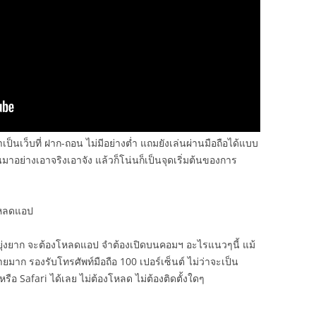
าเป็นเว็บที่ ฝาก-ถอน ไม่มีอย่างต่ำ แถมยังเล่นผ่านมือถือได้แบบ
าอย่างเอาจริงเอาจัง แล้วก็โน่นก็เป็นจุดเริ่มต้นของการ
โหลดแอป
ยุ่งยาก จะต้องโหลดแอป จำต้องเปิดบนคอมฯ อะไรแนวๆนี้ แม้
ยมาก รองรับโทรศัพท์มือถือ 100 เปอร์เซ็นต์ ไม่ว่าจะเป็น
ือ Safari ได้เลย ไม่ต้องโหลด ไม่ต้องติดตั้งใดๆ