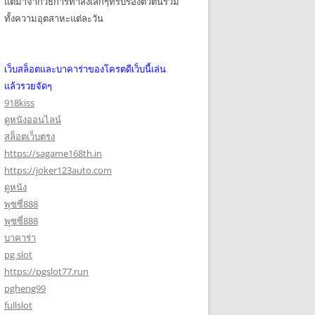
แต่มาจากวิธีการทำสิ่งเล็กๆที่รับรองตัวตนรวม
ทั้งความอุตสาหะแต่ละวัน
เว็บสล็อตและบาคาร่าของโครตดีเว็บนี้เล่น
แล้วรวยจัดๆ
918kiss
ดูหนังออนไลน์
สล็อตเว็บตรง
https://sagame168th.in
https://joker123auto.com
ดูหนัง
พุซซี่888
พุซซี่888
บาคาร่า
pg slot
https://pgslot77.run
pgheng99
fullslot