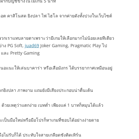
ฝากบัญชีข้างในไม่เกิน 5 นาที
็อต คาสิโนสด ยิงปลา ไพ่ ไฮโล จากค่ายดังทั้งปวงในเว็บไซต์
พวกเราแทบลายตาเพราะว่ามีเกมให้เลือกมากไม่น้อยเลยทีเดียว
ย่าง PG Soft,
juad69
Joker Gaming, Pragmatic Play ไป
 และ Pretty Gaming
สนอแนะให้เล่นบาคาร่า หรือเสือมังกร ได้บรรยากาศเหมือนอยู่
วกยิงปลา ภาพงาม แถมยังมีเสียงประกอบน่าตื่นเต้น
ด้วยเหตุว่าแตกง่าย เบทต่ำ เพียงแค่ 1 บาทก็หมุนได้แล้ว
าจะเป็นมือใหม่หรือมือโปรก็หาเกมที่ชอบได้อย่างง่ายดาย
อไม่รับก็ได้ ประทับใจสายเกลียดชังติดเทิร์น