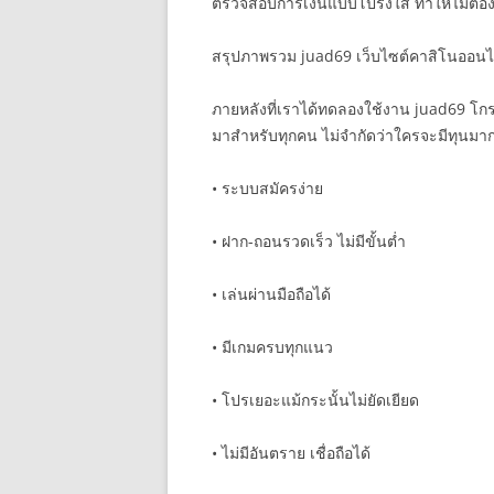
ตรวจสอบการเงินแบบโปร่งใส ทำให้ไม่ต้อง
สรุปภาพรวม juad69 เว็บไซต์คาสิโนออนไลน์
ภายหลังที่เราได้ทดลองใช้งาน juad69 โกรธแค้
มาสำหรับทุกคน ไม่จำกัดว่าใครจะมีทุนมา
• ระบบสมัครง่าย
• ฝาก-ถอนรวดเร็ว ไม่มีขั้นต่ำ
• เล่นผ่านมือถือได้
• มีเกมครบทุกแนว
• โปรเยอะแม้กระนั้นไม่ยัดเยียด
• ไม่มีอันตราย เชื่อถือได้