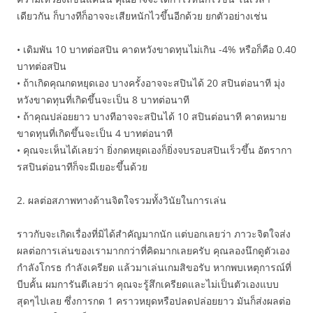
เดียวกัน ก็บางทีก็อาจจะเสียหนักไวขึ้นอีกด้วย ยกตัวอย่างเช่น
• เดิมพัน 10 บาทต่อสปิน คาดหวังขาดทุนไม่เกิน -4% หรือก็คือ 0.40
บาทต่อสปิน
• ถ้าเกิดคุณกดหยุดเอง บางครั้งอาจจะสปินได้ 20 สปินต่อนาที มุ่ง
หวังขาดทุนที่เกิดขึ้นจะเป็น 8 บาทต่อนาที
• ถ้าคุณปล่อยยาว บางทีอาจจะสปินได้ 10 สปินต่อนาที คาดหมาย
ขาดทุนที่เกิดขึ้นจะเป็น 4 บาทต่อนาที
• คุณจะเห็นได้เลยว่า ยิ่งกดหยุดเองก็ยิ่งจบรอบสปินเร็วขึ้น อัตรากา
รสปินต่อนาทีก็จะมีเยอะขึ้นด้วย
2. ผลต่อสภาพทางด้านจิตใจรวมทั้งวินัยในการเล่น
ราวกับจะเกิดเรื่องที่มิได้สำคัญมากนัก แต่บอกเลยว่า ภาวะจิตใจส่ง
ผลต่อการเล่นของเรามากกว่าที่คิดมากเลยครับ คุณลองนึกดูตัวเอง
กำลังโกรธ กำลังเครียด แล้วมาเล่นเกมสิขอรับ หากพบเหตุการณ์ที่
บีบคั้น ผมการันตีเลยว่า คุณจะรู้สึกเครียดและไม่เป็นตัวเองแบบ
สุดๆไปเลย ซึ่งการกด 1 คราวหยุดหรือปลดปล่อยยาว มันก็ส่งผลต่อ