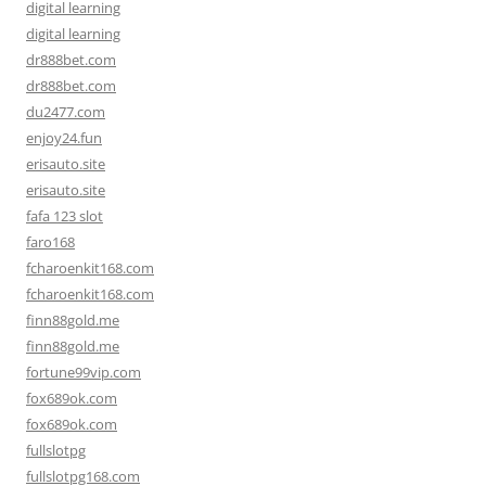
digital learning
digital learning
dr888bet.com
dr888bet.com
du2477.com
enjoy24.fun
erisauto.site
erisauto.site
fafa 123 slot
faro168
fcharoenkit168.com
fcharoenkit168.com
finn88gold.me
finn88gold.me
fortune99vip.com
fox689ok.com
fox689ok.com
fullslotpg
fullslotpg168.com