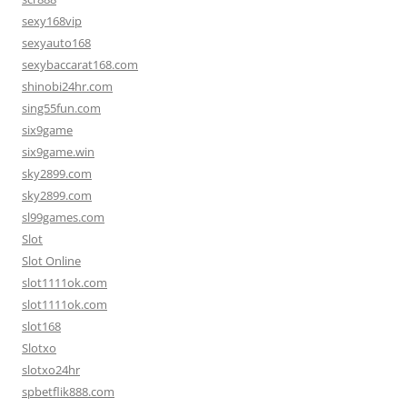
sexy168vip
sexyauto168
sexybaccarat168.com
shinobi24hr.com
sing55fun.com
six9game
six9game.win
sky2899.com
sky2899.com
sl99games.com
Slot
Slot Online
slot1111ok.com
slot1111ok.com
slot168
Slotxo
slotxo24hr
spbetflik888.com