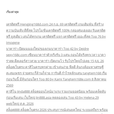
เรื่องล่าสุด
เครดิตฟรี Hengjing168d.com 24 ก.ย. 69 เครดิตฟรี เกมเดิมพัน ที่สร้าง
ความบันเทิง ดีที่สุด โปรโมชั่นเครดิตฟรี 100% กล่องสุ่มเฮงเฮง รับเครดิต
ฟรี ยูสเดียว เล่นได้ทุกเกม เครดิตฟรี แจก เครดิตฟรี เยอะที่สุด Top 76 by
Imogene
บาคาร่า เปิดมุมมองใหม่ของเกมบาคาร่า Top 42 by Deidre
sexy168c.com เซียนบาคาร่าตัวจริงรับ 3 แสน ถอนได้จริงทุกเวลา บาคา
ร่าสด ดีลเลอร์สาวสวย บาคาร่า เปิดเกมไว รับโปรใหญ่ไปเลย 15 JUL 26
สล็อตเว็บตรง คาสิโนครบทุกค่าย เข้าเล่นง่าย ฟีลดี ลุ้นกงล้อมหาเศรษฐี
สะสมเพชร จ่ายตรง กี่ล้านก็จ่าย การันตี กำไรหลักแสน tangtem168 เริ่ม
ก่อนวันนี้ มีลุ้นก่อนใคร Top 80 by Kami Tangtem168e.com 8 สิงหาคม
2569
คาสิโน jinda888 สล็อตออนไลน์มาแรง รวมเกมยอดนิยม พร้อมเคล็ดลับ
ก่อนเริ่มเล่น เว็บใหญ่ Jin888.asia ทดลองเล่น Top 43 by Helena 29
webใหญ่ ส.ค. 2026
สล็อต888 สล็อตเว็บตรง 2026 ประสบการณ์เล่นยุคใหม่ ระบบเสถียร พร้อม