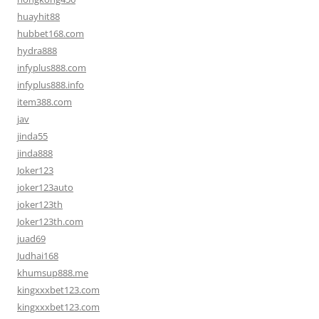
huayhit88
hubbet168.com
hydra888
infyplus888.com
infyplus888.info
item388.com
jav
jinda55
jinda888
Joker123
joker123auto
joker123th
Joker123th.com
juad69
Judhai168
khumsup888.me
kingxxxbet123.com
kingxxxbet123.com