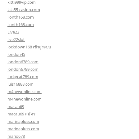
kitti999vip.com
lala55-casino.com
lionth168.com
lionth168.com
Live22
live22slot
lockdown168 เข้าสู่ระบบ
london45
london6789.com
london6789.com
luckycat789.com
luis16888.com
m4newonline.com
m4newonline.com
macau69
macau69 สมัคร
marinapluss.com
marinapluss.com
mario678