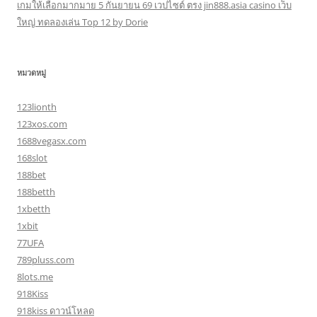
เกมให้เลือกมากมาย 5 กันยายน 69 เวปไซต์ ตรง jin888.asia casino เว็บ
ใหญ่ ทดลองเล่น Top 12 by Dorie
หมวดหมู่
123lionth
123xos.com
1688vegasx.com
168slot
188bet
188betth
1xbetth
1xbit
77UFA
789pluss.com
8lots.me
918Kiss
918kiss ดาวน์โหลด