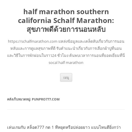
half marathon southern
california Schalf Marathon:
สุขภาพดีด้วยการนอนหลับ
https://schalfmarathon.com แหล่งข้อมูลและเคล็ดลับเกี่ยวกับการนอน
หลับและการดูแลสุขภาพที่ดี รับคำแนะนำเกี่ยวกับการเลือกผ้าปูที่นอน
และวิธีในการพักผ่อนในราว24 ชั่วโมง ค้นพบเวลาการนอนที่ยอดเยี่ยมที่นี่
socal half marathon
ข้าม
เมนู
ไป
ยัง
เนื้อหา
คลังเก็บหมวดหมู่:
PUNPRO777.COM
เล่นเกมกับ สล็อต777 กด 1 ทีหยุดหรือปล่อยยาว แบบไหนดียิ่งกว่า