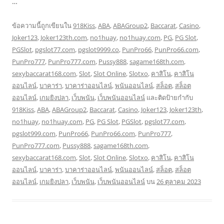
…
ข้อความนี้ถูกเขียนใน
918Kiss
,
ABA
,
ABAGroup2
,
Baccarat
,
Casino
,
Joker123
,
Joker123th.com
,
no1huay
,
no1huay.com
,
PG
,
PG Slot
,
PGSlot
,
pgslot77.com
,
pgslot9999.co
,
PunPro66
,
PunPro66.com
,
PunPro777
,
PunPro777.com
,
Pussy888
,
sagame168th.com
,
sexybaccarat168.com
,
Slot
,
Slot Online
,
Slotxo
,
คาสิโน
,
คาสิโน
ออนไลน์
,
บาคาร่า
,
บาคาร่าออนไลน์
,
พนันออนไลน์
,
สล็อต
,
สล็อต
ออนไลน์
,
เกมยิงปลา
,
เว็บพนัน
,
เว็บพนันออนไลน์
และติดป้ายกำกับ
918Kiss
,
ABA
,
ABAGroup2
,
Baccarat
,
Casino
,
Joker123
,
Joker123th
,
no1huay
,
no1huay.com
,
PG
,
PG Slot
,
PGSlot
,
pgslot77.com
,
pgslot999.com
,
PunPro66
,
PunPro66.com
,
PunPro777
,
PunPro777.com
,
Pussy888
,
sagame168th.com
,
sexybaccarat168.com
,
Slot
,
Slot Online
,
Slotxo
,
คาสิโน
,
คาสิโน
ออนไลน์
,
บาคาร่า
,
บาคาร่าออนไลน์
,
พนันออนไลน์
,
สล็อต
,
สล็อต
ออนไลน์
,
เกมยิงปลา
,
เว็บพนัน
,
เว็บพนันออนไลน์
บน
26 ตุลาคม 2023