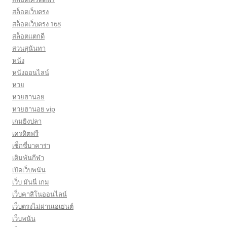
สล็อตเว็บตรง
สล็อตเว็บตรง 168
สล็อตแตกดี
สวนสุนันทา
หนัง
หนังออนไลน์
หวย
หวยฮานอย
หวยฮานอย vip
เกมยิงปลา
เครดิตฟรี
เซ็กซี่บาคาร่า
เดิมพันกีฬา
เปิดเว็บพนัน
เว็บ มันนี่ เกม
เว็บคาสิโนออนไลน์
เว็บตรงไม่ผ่านเอเย่นต์
เว็บพนัน