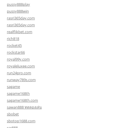
pussy888play
pussy888win
rasri365day.com
rasri365day.com
realflikbet.com
rich818
rocket45
rockstar66
royal99y.com
royaleluxee.com
run24pro.com
runway789s.com
sagame
sagame168th
sagame168th.com
sawan888 ทดลองเล่น
sbobet
sbotop1688.com
scr888