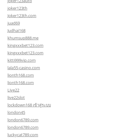
joker123auto
joker123th
Joker123th.com
juad69
Judhai168
khumsup888.me
kingxxxbet123.com
kingxxxbet123.com
kitti999vip.com
lala55-casino.com
lionth168.com
lionth168.com
Live22
live22slot
lockdown168 เข้าสู่ระบบ
london45
london6789.com
london6789.com
luckycat789.com