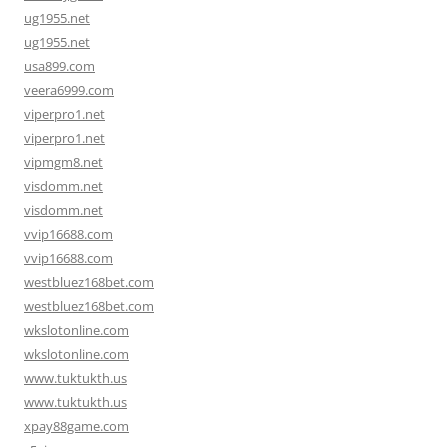
ug1955.net
ug1955.net
usa899.com
veera6999.com
viperpro1.net
viperpro1.net
vipmgm8.net
visdomm.net
visdomm.net
vvip16688.com
vvip16688.com
westbluez168bet.com
westbluez168bet.com
wkslotonline.com
wkslotonline.com
www.tuktukth.us
www.tuktukth.us
xpay88game.com