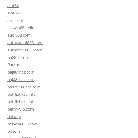
alot66
alot666
amb slot
askwin88.online
audi688.com
autoslot16888.com
autoslot16888.com
ba88th.com
Baccarat
baj88thbz.com
baj88thbz.com
baslot168bet.com
betflixtikto.info
betflixtikto.info
betm4vip.com
betway
betwin6666.com
bitcoin