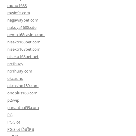
mono1688
mwin9s.com
nagawaybet.com
nakoya1688.site
nemo168casino.com
niseko168bet.com
niseko168bet.com
niseko168bet.net
no1huay
no1huay.com
okcasino
okcasino159.com
onoplus168.com
p2vvip
pananthai99.com
PG
PG Slot
PG Slot เว็บใหม่