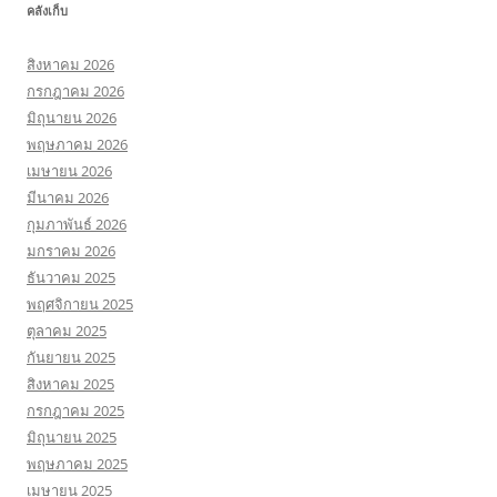
คลังเก็บ
สิงหาคม 2026
กรกฎาคม 2026
มิถุนายน 2026
พฤษภาคม 2026
เมษายน 2026
มีนาคม 2026
กุมภาพันธ์ 2026
มกราคม 2026
ธันวาคม 2025
พฤศจิกายน 2025
ตุลาคม 2025
กันยายน 2025
สิงหาคม 2025
กรกฎาคม 2025
มิถุนายน 2025
พฤษภาคม 2025
เมษายน 2025