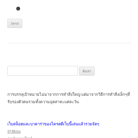
ค้นหา
สำหรับ:
การบรรลุเป้าหมายไม่มาจากการทำสิ่งใหญ่ แต่มาจากวิธีการทำสิ่งเล็กๆที่
รับรองตัวตนรวมทั้งความอุตสาหะแต่ละวัน
เว็บสล็อตและบาคาร่าของโครตดีเว็บนี้เล่นแล้วรวยจัดๆ
918kiss