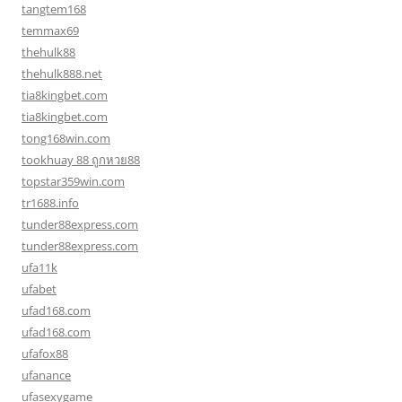
tangtem168
temmax69
thehulk88
thehulk888.net
tia8kingbet.com
tia8kingbet.com
tong168win.com
tookhuay 88 ถูกหวย88
topstar359win.com
tr1688.info
tunder88express.com
tunder88express.com
ufa11k
ufabet
ufad168.com
ufad168.com
ufafox88
ufanance
ufasexygame