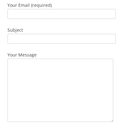
Your Email (required)
Subject
Your Message