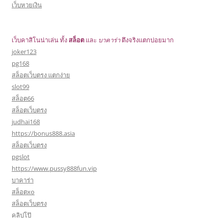
เว็บหวยเงิน
เว็บคาสิโนน่าเล่น ทั้ง
สล็อต
และ
บาคาร่า
ตึงจริงแตกบ่อยมาก
joker123
pg168
สล็อตเว็บตรง แตกง่าย
slot99
สล็อต66
สล็อตเว็บตรง
judhai168
https://bonus888.asia
สล็อตเว็บตรง
pgslot
https://www.pussy888fun.vip
บาคาร่า
สล็อตxo
สล็อตเว็บตรง
คลิปโป๊