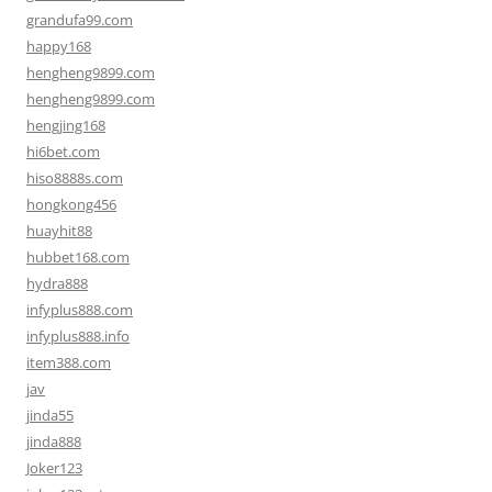
grandufa99.com
happy168
hengheng9899.com
hengheng9899.com
hengjing168
hi6bet.com
hiso8888s.com
hongkong456
huayhit88
hubbet168.com
hydra888
infyplus888.com
infyplus888.info
item388.com
jav
jinda55
jinda888
Joker123