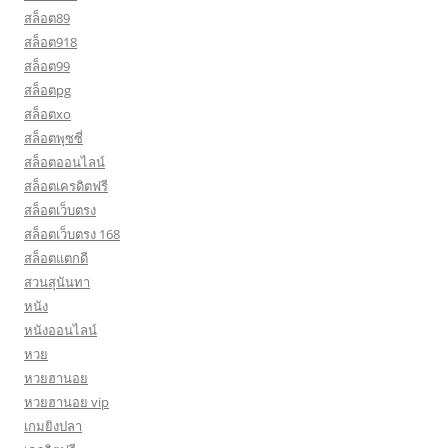
สล็อต89
สล็อต918
สล็อต99
สล็อตpg
สล็อตxo
สล็อตพุซซี่
สล็อตออนไลน์
สล็อตเครดิตฟรี
สล็อตเว็บตรง
สล็อตเว็บตรง 168
สล็อตแตกดี
สวนสุนันทา
หนัง
หนังออนไลน์
หวย
หวยฮานอย
หวยฮานอย vip
เกมยิงปลา