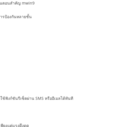
กขั้นตอนสำคัญ mwin9
การป้องกันหลายชั้น
้ฟังก์ชันรีเซ็ตผ่าน SMS หรืออีเมลได้ทันที
พียงแต่แรงดึงดูด