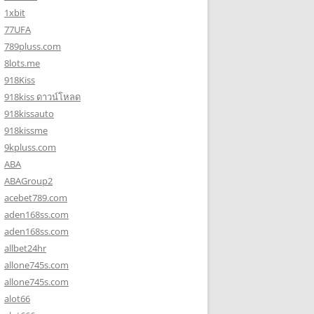
1xbit
77UFA
789pluss.com
8lots.me
918Kiss
918kiss ดาวน์โหลด
918kissauto
918kissme
9kpluss.com
ABA
ABAGroup2
acebet789.com
aden168ss.com
aden168ss.com
allbet24hr
allone745s.com
allone745s.com
alot66