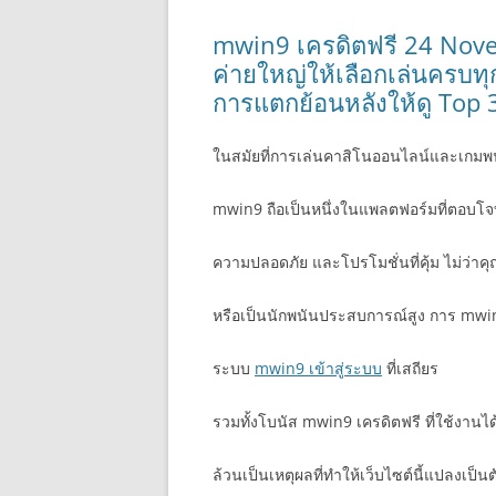
mwin9 เครดิตฟรี 24 Nove
ค่ายใหญ่ให้เลือกเล่นครบทุ
การแตกย้อนหลังให้ดู Top 
ในสมัยที่การเล่นคาสิโนออนไลน์และเกมพ
mwin9 ถือเป็นหนึ่งในแพลตฟอร์มที่ตอบโจท
ความปลอดภัย และโปรโมชั่นที่คุ้ม ไม่ว่าคุณจ
หรือเป็นนักพนันประสบการณ์สูง การ mwi
ระบบ
mwin9 เข้าสู่ระบบ
ที่เสถียร
รวมทั้งโบนัส mwin9 เครดิตฟรี ที่ใช้งานได
ล้วนเป็นเหตุผลที่ทำให้เว็บไซต์นี้แปลงเป็น