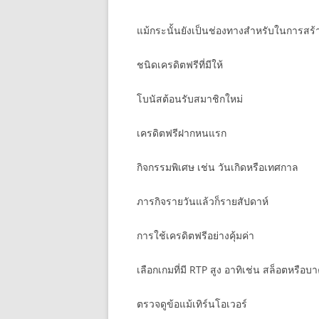
แม้กระนั้นยังเป็นช่องทางสำหรับในการสร้า
ชนิดเครดิตฟรีที่มีให้
โบนัสต้อนรับสมาชิกใหม่
เครดิตฟรีฝากหนแรก
กิจกรรมพิเศษ เช่น วันเกิดหรือเทศกาล
ภารกิจรายวันแล้วก็รายสัปดาห์
การใช้เครดิตฟรีอย่างคุ้มค่า
เลือกเกมที่มี RTP สูง อาทิเช่น สล็อตหรือบ
ตรวจดูข้อแม้เทิร์นโอเวอร์