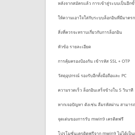
หลังจากสมัครแล้ว การเข้าสู่ระบบเป็นอี
ให้ความเอาใจใส่กับระบบล็อกอินที่มีมาตร
สิ่งที่ควรจะทราบเกี่ยวกับการล็อกอิน
หัวข้อ รายละเอียด
การคุ้มครองป้องกัน เข้ารหัส SSL + OTP
วัสดุอุปกรณ์ รองรับอีกทั้งมือถือและ PC
ความรวดเร็ว ล็อกอินเสร็จข้างใน 5 วินาที
หากเจอปัญหา ดังเช่น ลืมรหัสผ่าน สามารถใช
จุดเด่นของการรับ mwin9 เครดิตฟรี
โปรโมชั่นเครดิตฟรีจาก mwin9 ไม่ได้เป็นเ