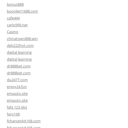
bonus888
boonlert1688.com
cafe444
carlo999.net
Casino
chinatown888.win
dgb222hot.com
digital learning
digital learning
dr888bet.com
dr888bet.com
du2477.com
enjoy24.fun
erisauto.site
erisauto.site
fafa 123 slot
faro168
fcharoenkit168.com
fcharoenkit168.com