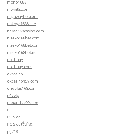
mono1688
mwin9s.com
nagawaybet.com
nakoya1688.site
nemo168casino.com
niseko168bet.com
niseko168bet.com
niseko168bet.net
no1huay
no1huay.com
okcasino
okcasino159.com
onoplus168.com
p2vvip
pananthai99.com
PG
PG Slot
PG Slot เว็บใหม่
pg718