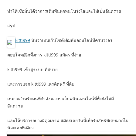
ทำให้เชื่อมั่นได้ว่าการเดิมพันทุกหนโปร่งใสและไม่เป็นอันตราย
สรุป
kitti999
นับว่าเป็นเว็บไซต์เดิมพันออนไลน์ที่ครบวงจร
ตอบโจทย์อีกทั้งการ kitti999 สมัคร ที่ง่าย
kitti999 เข้าสู่ระบบ ที่สบาย
และการแจก kitti999 เครดิตฟรี ที่คุ้ม
เหมาะสำหรับคนที่กำลังมองหาเว็บพนันออนไลน์ที่ทั้งยังไม่มี
อันตราย
และให้บริการอย่างมีคุณภาพ สมัครเลยวันนี้เพื่อรับสิทธิพิเศษมากไม่
น้อยเลยทีเดียว