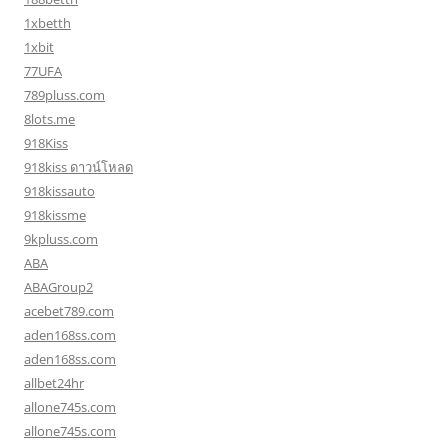
1xbetth
1xbit
77UFA
789pluss.com
8lots.me
918Kiss
918kiss ดาวน์โหลด
918kissauto
918kissme
9kpluss.com
ABA
ABAGroup2
acebet789.com
aden168ss.com
aden168ss.com
allbet24hr
allone745s.com
allone745s.com