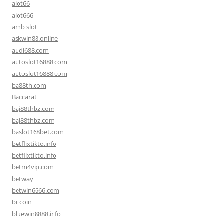
alot66
alot666
amb slot
askwin88.online
audi688.com
autoslot16888.com
autoslot16888.com
ba88th.com
Baccarat
baj88thbz.com
baj88thbz.com
baslot168bet.com
betflixtikto.info
betflixtikto.info
betm4vip.com
betway
betwin6666.com
bitcoin
bluewin8888.info