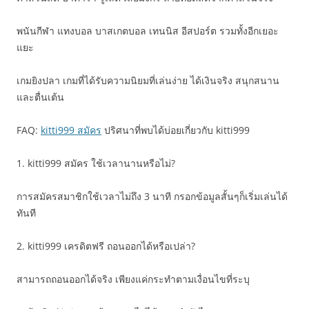
พนันกีฬา แทงบอล บาสเกตบอล เทนนิส อีสปอร์ต รวมทั้งอีกเยอะ
แยะ
เกมยิงปลา เกมที่ได้รับความนิยมที่เล่นง่าย ได้เงินจริง สนุกสนาน
และตื่นเต้น
FAQ:
kitti999 สมัคร
ปริศนาที่พบได้บ่อยเกี่ยวกับ kitti999
1. kitti999 สมัคร ใช้เวลานานหรือไม่?
การสมัครสมาชิกใช้เวลาไม่ถึง 3 นาที กรอกข้อมูลสั้นๆก็เริ่มเล่นได้
ทันที
2. kitti999 เครดิตฟรี ถอนออกได้หรือเปล่า?
สามารถถอนออกได้จริง เพียงแค่กระทำตามเงื่อนไขที่ระบุ