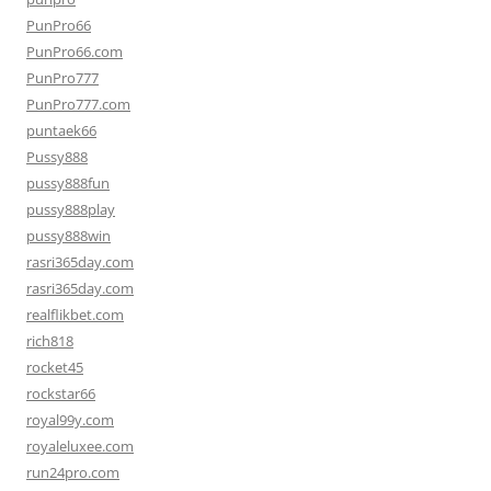
PunPro66
PunPro66.com
PunPro777
PunPro777.com
puntaek66
Pussy888
pussy888fun
pussy888play
pussy888win
rasri365day.com
rasri365day.com
realflikbet.com
rich818
rocket45
rockstar66
royal99y.com
royaleluxee.com
run24pro.com