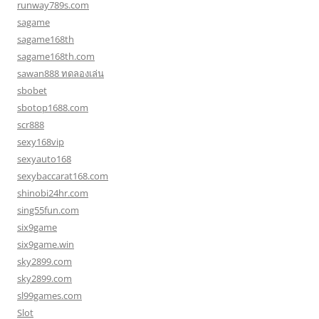
runway789s.com
sagame
sagame168th
sagame168th.com
sawan888 ทดลองเล่น
sbobet
sbotop1688.com
scr888
sexy168vip
sexyauto168
sexybaccarat168.com
shinobi24hr.com
sing55fun.com
six9game
six9game.win
sky2899.com
sky2899.com
sl99games.com
Slot