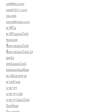
zaf888s.com
zeed1911.com
zeus66
zeus88new.com
คาสิโน
คาสิโนออนไลน์
ซอยเบท
ซื้อหวยออนไลน์
ซื้อหวยออนไลน์ 24
ดูหนัง
ดูหนังออนไลน์
ทดลองเล่นสล็อต
ทะเบียนรถสวย
ทางเข้าpg
บาคาร่า
บาคาร่า168
บาคาร่าออนไลน์
ปั่นสล็อต
ปั่นแตก66