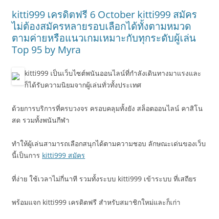
kitti999 เครดิตฟรี 6 October kitti999 สมัคร
ไม่ต้องสมัครหลายรอบเลือกได้ทั้งตามหมวด
ตามค่ายหรือแนวเกมเหมาะกับทุกระดับผู้เล่น
Top 95 by Myra
kitti999 เป็นเว็บไซต์พนันออนไลน์ที่กำลังเดินทางมาแรงและ
ก็ได้รับความนิยมจากผู้เล่นทั่วทั้งประเทศ
ด้วยการบริการที่ครบวงจร ครอบคลุมทั้งยัง สล็อตออนไลน์ คาสิโน
สด รวมทั้งพนันกีฬา
ทำให้ผู้เล่นสามารถเลือกสนุกได้ตามความชอบ ลักษณะเด่นของเว็บ
นี้เป็นการ
kitti999 สมัคร
ที่ง่าย ใช้เวลาไม่กี่นาที รวมทั้งระบบ kitti999 เข้าระบบ ที่เสถียร
พร้อมแจก kitti999 เครดิตฟรี สำหรับสมาชิกใหม่และก็เก่า