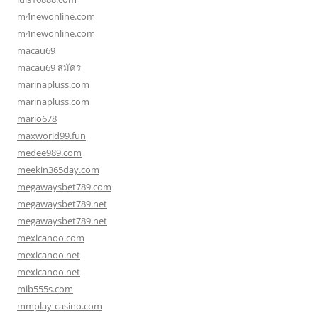
m4newonline.com
m4newonline.com
macau69
macau69 สมัคร
marinapluss.com
marinapluss.com
mario678
maxworld99.fun
medee989.com
meekin365day.com
megawaysbet789.com
megawaysbet789.net
megawaysbet789.net
mexicanoo.com
mexicanoo.net
mexicanoo.net
mib555s.com
mmplay-casino.com