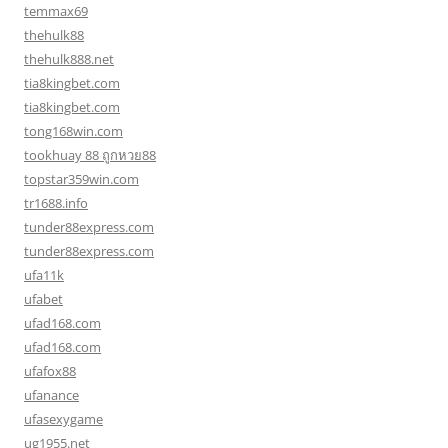
temmax69
thehulk88
thehulk888.net
tia8kingbet.com
tia8kingbet.com
tong168win.com
tookhuay 88 ถูกหวย88
topstar359win.com
tr1688.info
tunder88express.com
tunder88express.com
ufa11k
ufabet
ufad168.com
ufad168.com
ufafox88
ufanance
ufasexygame
ug1955.net