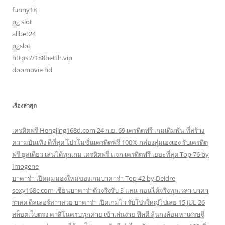
funny18
pg slot
allbet24
pgslot
https://188betth.vip
doomovie hd
เรื่องล่าสุด
เครดิตฟรี Hengjing168d.com 24 ก.ย. 69 เครดิตฟรี เกมเดิมพัน ที่สร้าง
ความบันเทิง ดีที่สุด โปรโมชั่นเครดิตฟรี 100% กล่องสุ่มเฮงเฮง รับเครดิต
ฟรี ยูสเดียว เล่นได้ทุกเกม เครดิตฟรี แจก เครดิตฟรี เยอะที่สุด Top 76 by
Imogene
บาคาร่า เปิดมุมมองใหม่ของเกมบาคาร่า Top 42 by Deidre
sexy168c.com เซียนบาคาร่าตัวจริงรับ 3 แสน ถอนได้จริงทุกเวลา บาคา
ร่าสด ดีลเลอร์สาวสวย บาคาร่า เปิดเกมไว รับโปรใหญ่ไปเลย 15 JUL 26
สล็อตเว็บตรง คาสิโนครบทุกค่าย เข้าเล่นง่าย ฟีลดี ลุ้นกงล้อมหาเศรษฐี