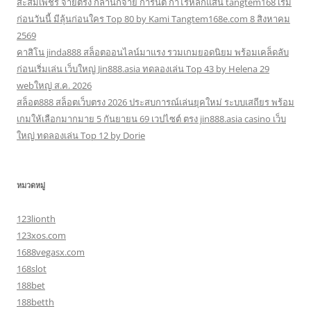
สะสมเพชร จ่ายตรง กี่ล้านก็จ่าย การันตี กำไรหลักแสน tangtem168 เริ่ม
ก่อนวันนี้ มีลุ้นก่อนใคร Top 80 by Kami Tangtem168e.com 8 สิงหาคม
2569
คาสิโน jinda888 สล็อตออนไลน์มาแรง รวมเกมยอดนิยม พร้อมเคล็ดลับ
ก่อนเริ่มเล่น เว็บใหญ่ Jin888.asia ทดลองเล่น Top 43 by Helena 29
webใหญ่ ส.ค. 2026
สล็อต888 สล็อตเว็บตรง 2026 ประสบการณ์เล่นยุคใหม่ ระบบเสถียร พร้อม
เกมให้เลือกมากมาย 5 กันยายน 69 เวปไซต์ ตรง jin888.asia casino เว็บ
ใหญ่ ทดลองเล่น Top 12 by Dorie
หมวดหมู่
123lionth
123xos.com
1688vegasx.com
168slot
188bet
188betth