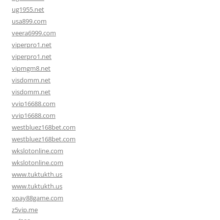
ug1955.net
usa899.com
veera6999.com
viperpro1.net
viperpro1.net
vipmgm8.net
visdomm.net
visdomm.net
vvip16688.com
vvip16688.com
westbluez168bet.com
westbluez168bet.com
wkslotonline.com
wkslotonline.com
www.tuktukth.us
www.tuktukth.us
xpay88game.com
z5vip.me