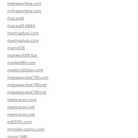
m4newonline.com
m4newonline.com
macau69
macau69 สมัคร
marinapluss.com
marinapluss.com
mario678
maxworld99.fun
medee989.com
meekin365day.com
megawaysbet789.com
megawaysbet789.net
megawaysbet789.net
mexicanoo.com
mexicanoo.net
mexicanoo.net
mib555s.com
mmplay-casino.com
mono1688