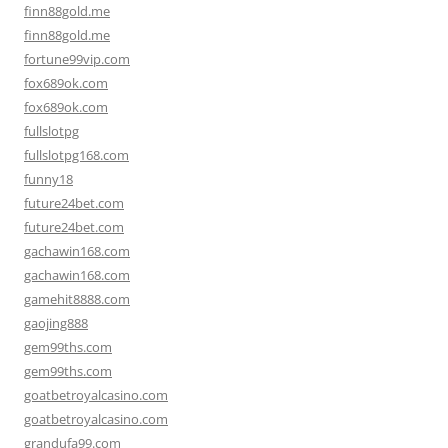
finn88gold.me
finn88gold.me
fortune99vip.com
fox689ok.com
fox689ok.com
fullslotpg
fullslotpg168.com
funny18
future24bet.com
future24bet.com
gachawin168.com
gachawin168.com
gamehit8888.com
gaojing888
gem99ths.com
gem99ths.com
goatbetroyalcasino.com
goatbetroyalcasino.com
grandufa99.com