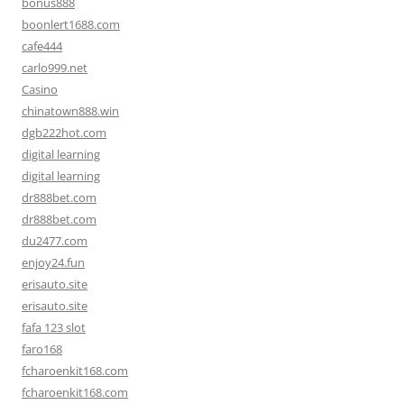
bonus888
boonlert1688.com
cafe444
carlo999.net
Casino
chinatown888.win
dgb222hot.com
digital learning
digital learning
dr888bet.com
dr888bet.com
du2477.com
enjoy24.fun
erisauto.site
erisauto.site
fafa 123 slot
faro168
fcharoenkit168.com
fcharoenkit168.com