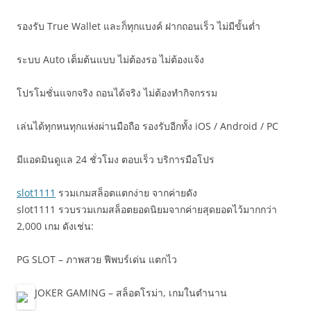
รองรับ True Wallet และก็ทุกแบงค์ ฝากถอนเร็ว ไม่มีขั้นต่ำ
ระบบ Auto เต็มต้นแบบ ไม่ต้องรอ ไม่ต้องแจ้ง
โปรโมชั่นแจกจริง ถอนได้จริง ไม่ต้องทำกิจกรรม
เล่นได้ทุกหนทุกแห่งผ่านมือถือ รองรับอีกทั้ง iOS / Android / PC
มีแอดมินดูแล 24 ชั่วโมง ตอบเร็ว บริการมือโปร
slot1111
รวมเกมสล็อตแตกง่าย จากค่ายดัง
slot1111 รวบรวมเกมสล็อตยอดนิยมจากค่ายสุดยอดไว้มากกว่า
2,000 เกม ดังเช่น:
PG SLOT – ภาพสวย ฟีพบร์เด่น แตกไว
JOKER GAMING – สล็อตโรม่า, เกมในตำนาน