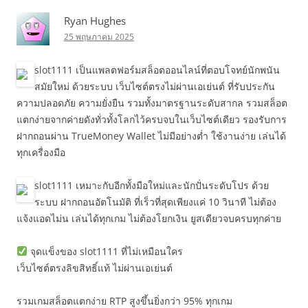
Ryan Hughes
25 พฤษภาคม 2025
slot1111 เป็นแพลตฟอร์มสล็อตออนไลน์ที่ตอบโจทย์นักพนัน
สมัยใหม่ ด้วยระบบ เว็บไซต์ตรงไม่ผ่านเอเย่นต์ ที่รับประกัน
ความปลอดภัย ความยั่งยืน รวมทั้งมาตรฐานระดับสากล รวมสล็อต
แตกง่ายจากค่ายดังทั่วทั้งโลกไว้ครบจบในเว็บไซต์เดียว รองรับการ
ฝากถอนผ่าน TrueMoney Wallet ไม่มีอย่างต่ำ ใช้งานง่าย เล่นได้
ทุกเครื่องมือ
slot1111 เหมาะกับอีกทั้งมือใหม่และนักปั่นระดับโปร ด้วย
ระบบ ฝากถอนอัตโนมัติ ที่เร็วที่สุดเพียงแค่ 10 วินาที ไม่ต้อง
แจ้งแอดไม่น เล่นได้ทุกเกม ไม่ต้องโยกเงิน ยูสเดียวจบครบทุกค่าย
จุดแข็งของ slot1111 ที่ไม่เหมือนใคร
เว็บไซต์ตรงลิขสิทธิ์แท้ ไม่ผ่านเอเย่นต์
รวมเกมสล็อตแตกง่าย RTP สูงขึ้นยิ่งกว่า 95% ทุกเกม