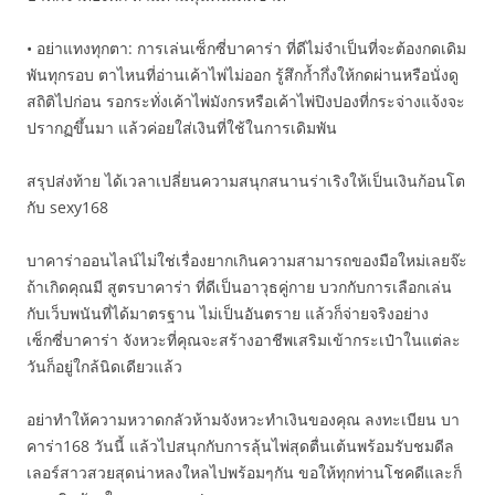
• อย่าแทงทุกตา: การเล่นเซ็กซี่บาคาร่า ที่ดีไม่จำเป็นที่จะต้องกดเดิม
พันทุกรอบ ตาไหนที่อ่านเค้าไพ่ไม่ออก รู้สึกก้ำกึ่งให้กดผ่านหรือนั่งดู
สถิติไปก่อน รอกระทั่งเค้าไพ่มังกรหรือเค้าไพ่ปิงปองที่กระจ่างแจ้งจะ
ปรากฏขึ้นมา แล้วค่อยใส่เงินที่ใช้ในการเดิมพัน
สรุปส่งท้าย ได้เวลาเปลี่ยนความสนุกสนานร่าเริงให้เป็นเงินก้อนโต
กับ sexy168
บาคาร่าออนไลน์ไม่ใช่เรื่องยากเกินความสามารถของมือใหม่เลยจ๊ะ
ถ้าเกิดคุณมี สูตรบาคาร่า ที่ดีเป็นอาวุธคู่กาย บวกกับการเลือกเล่น
กับเว็บพนันที่ได้มาตรฐาน ไม่เป็นอันตราย แล้วก็จ่ายจริงอย่าง
เซ็กซี่บาคาร่า จังหวะที่คุณจะสร้างอาชีพเสริมเข้ากระเป๋าในแต่ละ
วันก็อยู่ใกล้นิดเดียวแล้ว
อย่าทำให้ความหวาดกลัวห้ามจังหวะทำเงินของคุณ ลงทะเบียน บา
คาร่า168 วันนี้ แล้วไปสนุกกับการลุ้นไพ่สุดตื่นเต้นพร้อมรับชมดีล
เลอร์สาวสวยสุดน่าหลงใหลไปพร้อมๆกัน ขอให้ทุกท่านโชคดีและก็