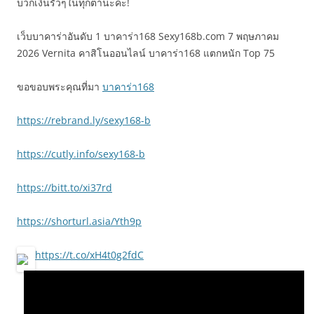
บวกเงินรัวๆในทุกตานะคะ!
เว็บบาคาร่าอันดับ 1 บาคาร่า168 Sexy168b.com 7 พฤษภาคม
2026 Vernita คาสิโนออนไลน์ บาคาร่า168 แตกหนัก Top 75
ขอขอบพระคุณที่มา
บาคาร่า168
https://rebrand.ly/sexy168-b
https://cutly.info/sexy168-b
https://bitt.to/xi37rd
https://shorturl.asia/Yth9p
https://t.co/xH4t0g2fdC