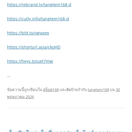
https://rebrand.ly/tangtem168-d
https://cutly.info/tangtem168-d
https://bitt.to/ogvqep
https://shorturl.asia/ckoHD
https://heys.to/uet7mw
…
ข้อความนี้ถูกเขียนใน
สล็อต168
และติดป้ายกำกับ
tangtem168
บน
30
พฤษภาคม 2026