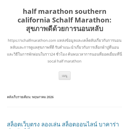
half marathon southern
california Schalf Marathon:
สุขภาพดีด้วยการนอนหลับ
https://schalfmarathon.com แหล่งข้อมูลและเคล็ดลับเกี่ยวกับการนอน
หลับและการดูแลสุขภาพที่ดี รับคำแนะนำเกี่ยวกับการเลือกผ้าปูที่นอน
และวิธีในการพักผ่อนในราว24 ชั่วโมง ค้นพบเวลาการนอนที่ยอดเยี่ยมที่นี่
socal half marathon
ข้าม
เมนู
ไป
ยัง
เนื้อหา
คลังเก็บรายเดือน:
พฤษภาคม 2026
สล็อตเว็บตรง ลองเล่น สล็อตออนไลน์ บาคาร่า