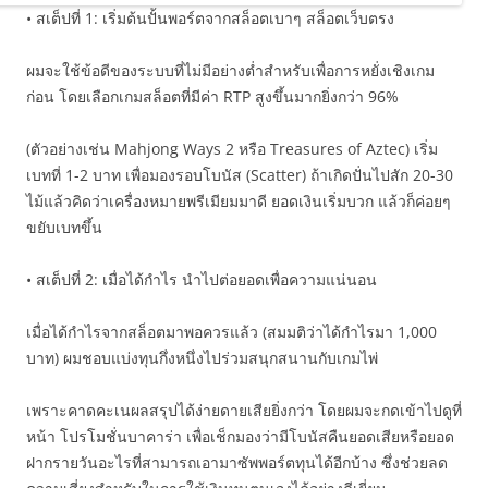
• สเต็ปที่ 1: เริ่มต้นปั้นพอร์ตจากสล็อตเบาๆ สล็อตเว็บตรง
ผมจะใช้ข้อดีของระบบที่ไม่มีอย่างต่ำสำหรับเพื่อการหยั่งเชิงเกม
ก่อน โดยเลือกเกมสล็อตที่มีค่า RTP สูงขึ้นมากยิ่งกว่า 96%
(ตัวอย่างเช่น Mahjong Ways 2 หรือ Treasures of Aztec) เริ่ม
เบทที่ 1-2 บาท เพื่อมองรอบโบนัส (Scatter) ถ้าเกิดปั่นไปสัก 20-30
ไม้แล้วคิดว่าเครื่องหมายพรีเมียมมาดี ยอดเงินเริ่มบวก แล้วก็ค่อยๆ
ขยับเบทขึ้น
• สเต็ปที่ 2: เมื่อได้กำไร นำไปต่อยอดเพื่อความแน่นอน
เมื่อได้กำไรจากสล็อตมาพอควรแล้ว (สมมติว่าได้กำไรมา 1,000
บาท) ผมชอบแบ่งทุนกึ่งหนึ่งไปร่วมสนุกสนานกับเกมไพ่
เพราะคาดคะเนผลสรุปได้ง่ายดายเสียยิ่งกว่า โดยผมจะกดเข้าไปดูที่
หน้า โปรโมชั่นบาคาร่า เพื่อเช็กมองว่ามีโบนัสคืนยอดเสียหรือยอด
ฝากรายวันอะไรที่สามารถเอามาซัพพอร์ตทุนได้อีกบ้าง ซึ่งช่วยลด