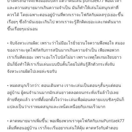
บางครั้งก็อาจจะฟังมองแปลก แต่ว่าคนเล่น puntaek77 พอมีเวลา
และความสบายมากเกินความจำเป็น มันก็ทำให้เล่นไม่สนุกเท่าที่
ควรได้ โดยเฉพาะตอนอยู่บ้านที่พวกเราจะโฟกัสกับผลสรุปเยอะขึ้น
เรื่อยๆ ซึ่งถ้ามันเยอะเกินไป พวกเราจะรู้สึกคิดเยอะและกดดันมาก
ขึ้นเรื่อยๆแน่นอน
• จับจังหวะเกมผิด: เพราะว่าไม่มีอะไรยั่วยวนใจความพึงพอใจ สมอง
ของเราจะจุดโฟกัสกับการสปินมากเกินความจำเป็น เพียงพอพวก
เราเริ่มคิดเยอะ เพราะอะไรโบนัสไม่มา เพราะเหตุใดเกมเงียบยาว
มันก็ยิ่งทำให้เราเริ่มเล่นแบบบีบคั้นโดยไม่ทันรู้สึกตัวกระทั่งจับ
จังหวะเกมผิดไปเลยล่ะขอรับ
• หมดสนุกเร็วกว่า: ตอนเดินทาง เราจะเล่นเป็นตอนๆสั้นๆแต่ตอน
อยู่บ้าน ผู้คนจำนวนมากมักเล่นยาวตลอดจนกระทั่งเริ่มล้าไปเลย
ท้ายที่สุดแล้ว จากที่ตั้งอกตั้งใจว่าจะเล่นเพื่อผ่อนคลายแบบชิลๆมันก็
แปลงเป็นว่าเราหมดสนุกและเหน็ดเหนื่อยกับเกมเร็วมาก
• คาดหมายมากเพิ่มขึ้น: พอเพียงพวกเราจุดโฟกัสกับเกมPuntaek77
เต็มที่ตอนอยู่บ้าน เราก็จะเริ่มอยากเล่นให้คุ้ม คาดหวังกับคำตอบ