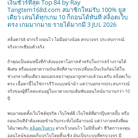
เงินชัวร์ที่สุด Top 84 by Ray
Tangtem168d.com สมาชิกใหม่รับ 100% ยูส
เดียว เล่นได้ทุกเกม 10 ก็ถอนได้ทันที สล็อตเว็บ
ตรง เกมมากมาย รายได้มากมี 3 JUL 2026
สล็อต168 ฝากเร็วถอนไว ไม่มีอย่างน้อย ครบวงจร ประสบการณ์
จริงจากเซียนตัวจริง
ถ้าคุณเป็นคนหนึ่งที่กำลังมองหาโอกาสสำหรับในการสร้างรายได้
พิเศษ หรือมองหาความบันเทิงที่สามารถเปลี่ยนเป็นเงินก้อนได้ใน
ช่วงกลางคืนเดียว ผมบอกเลยว่าคุณมาถูกทางแล้วนะครับ สล็อตเว็บ
ตรง เนื้อหานี้ไม่ใช่การรีวิวแบบหน้าม้า แต่ว่าบอกจากประสบการณ์
จริงของผู้ที่โลดแล่นอยู่ในแวดวงเกมเดิมพันออนไลน์มานานกว่า 10
ปี
พบมาหมดทั้งเว็บไซต์ทุจริต เว็บไซต์ผี เว็บไซต์ที่ฝากปุ๊บหายปั๊บ หรือ
ถอนเงินทีจำต้องคอยข้ามวันกระทั่งไม่มีอารมณ์ แต่ว่าภายหลังที่ผม
ได้มาพบกับ
สล็อตเว็บตรง
ฝากเร็วถอนไว ไม่มีขั้นต่ำ ชีวิตการลงทุน
ออนไลน์ของผมก็แปรไปโดยสิ้นเชิง มันเป็นระบบที่ครบวงจร มี