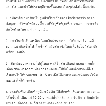
สำหรับใครกันแน่ที่พร้อมจะฝ่าแล้ว แม้กระนั้นยังไม่ทราบจะเริ่ม
อย่างไร แนะนำให้ประพฤติตามขั้นตอนกล้วยๆดังต่อไปนี้เลยจ๊ะ:
1. สมัครเป็นสมาชิก: ไปสู่หน้าเว็บหลักของ เซ็กซี่บาคาร่า กรอก
ข้อมูลเบอร์โทรศัพท์รวมทั้งเลขที่บัญชีให้ถูกเพื่อความสบายรวดเร็ว
ทันใจสำหรับการฝาก-ถอนเงิน
2. ฝากเงินเพื่อรับเครดิต: โอนเงินผ่านระบบออโต้ตามปริมาณที่
อยาก อย่าลืมเช็คโปรโมชั่นสำหรับสมาชิกใหม่เพื่อรับโบนัสเครดิต
ฟรีเพิ่มเติมอีก
3. เลือกห้องบาคาร่า: ไปสู่โหมดคาสิโนสด เลือกค่ายเกม รวมทั้ง
เลือก “ห้องบาคาร่า” ที่อยาก เสนอแนะให้มือใหม่เลือกห้องที่พึ่งจะ
เริ่มเล่นไปได้ประมาณ 10-15 ตา เพื่อให้สามารถมองเห็นแนวโน้ม
ของเค้าไพ่ได้กระจ่าง
4. วางเดิมพัน: เมื่อเข้าสู่ห้องเดิมพัน ให้เลือกชิปเงินตามงบประมาณ
(เริ่มขั้นต่ำเพียงแค่ 10-20 บาทแค่นั้น) แล้วกดการันตีการเดิมพันใน
ฝั่งที่คุณเลือกก่อนจะถึงเวลานับถอยหลังจะหมดลง