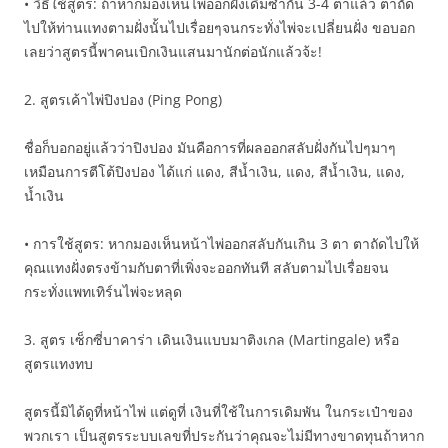
• วิธีใช้สูตร: ถ้าหากมองเห็นไพ่ออกฝั่งเดิมซ้ำกัน 3-4 ตาแล้ว ตาถัด
ไปให้ท่านแทงตามฝั่งนั้นไปเรื่อยๆจนกระทั่งไพ่จะเปลี่ยนฝั่ง ขอบอก
เลยว่าสูตรนี้พาคนเบิกเงินแสนมานักต่อนักแล้วจ้ะ!
2. สูตรเค้าไพ่ปิงปอง (Ping Pong)
ชื่อก็บอกอยู่แล้วว่าปิงปอง มันคือการที่ผลออกสลับฝั่งกันไปๆมาๆ
เหมือนการตีโต้ปิงปอง ได้แก่ แดง, สีน้ำเงิน, แดง, สีน้ำเงิน, แดง,
น้ำเงิน
• การใช้สูตร: หากมองเห็นหน้าไพ่ออกสลับกันเกิน 3 ตา ตาถัดไปให้
คุณแทงฝั่งตรงข้ามกับตาที่เพิ่งจะออกทันที สลับตามไปเรื่อยจน
กระทั่งแพทเทิร์นไพ่จะหลุด
3. สูตร เซ็กซี่บาคาร่า เดินเงินแบบมาติงเกล (Martingale) หรือ
สูตรแทงทบ
สูตรนี้มิได้ดูที่หน้าไพ่ แต่ดูที่ เงินที่ใช้ในการเดิมพัน ในกระเป๋าของ
พวกเรา เป็นสูตรระบบเลขที่ประกันว่าคุณจะไม่มีทางขาดทุนถ้าหาก