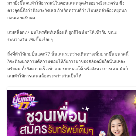
มากยิ่งขึ้นจนทำให้อารมณ์ในตอนเล่นหลุดง่ายอย่างยิ่งนะครับ ซึ่ง
ตรงจุดนี้ถือว่าต้องระวังเลย ถ้าเกิดทราบดีว่าเริ่มหลุดจำต้องหยุดพัก
ก่อนเลยครับผม
เกมสล็อต77 บนโทรศัพท์เคลื่อนที่ ถูกดีไซน์มาให้เข้ากับ ขณะ
ระหว่างวัน เพิ่มขึ้นเรื่อยๆ
สิ่งที่ทำให้เกมปั่นแตก77 นั้นเล่นระหว่างเดินทางเพิ่มมากขึ้นขนาดนี้
ก็จะต้องยกความดีความชอบให้กับการมาของสล็อตมือถือนั่นแหละ
ครับผม ทั้งยังความเร็วเข้าเกม ระบบออโต้ หรือจังหวะการเล่น มันก็
เลยทำให้การเล่นสล็อตระหว่างวันเป็นได้