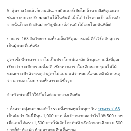
5. ลุ้นรางวัลแล้วก็ถอนเงิน: รอดีลเลอร์เปิดไพ่ ถ้าหากฝั่งที่คุณแทง
ชนะ ระบบจะปรับยอดเงินให้ในทันที เมื่อได้กำไรตามเป้าแล้วหลัง
จากนั้นก็กดเบิกเงินฝากบัญชีแบงค์ส่วนตัวได้เลยโดยทันทีจ้ะ!
บาคาร่า168 จิตวิทยารวมทั้งเคล็ดวิธีคุมอารมณ์ คีย์เวิร์ดลับสู่การ
เป็นผู้ชนะที่แท้จริง
สูตรเซ็กซี่บาคาร่า จะไม่เป็นประโยชน์เลยจ้ะ ถ้าคุณขาดสิ่งที่คุณ
เรียกว่า ระเบียบรวมทั้งสติ เซียนบาคาร่าใครอีกหลายๆคนไม่ได้
หมดกระเป๋าด้วยเหตุว่าสูตรไม่แม่น แต่ว่าหมดเนื้อหมดตัวด้วยเหตุ
ว่า ความละโมบ รวมทั้งอารมณ์ชั่ววูบ
จำทริคพวกนี้ไว้ให้ขึ้นใจก่อนกดวางเดิมพัน
• ตั้งความมุ่งหมายผลกำไรรวมทั้งขาดทุนในทุกๆวัน:
บาคาร่า168
เป็นต้นว่า วันนี้มีทุน 1,000 บาท ตั้งเป้าหมายผลกำไรไว้ที่ 500 บาท
เมื่อเล่นได้ครบ 1,500 บาทให้เลิกโดยทันที หรือถ้าหากเสียครบ 500
บาทก็จำต้องพัก ห้ามตามทุนคืนเด็ดขาด