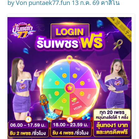
by Von puntaek77.fun 13 ก.ค. 69 คาสิโน