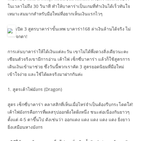
ในเวลาไม่ถึง 30 วินาที ทำให้บาคาร่าเป็นเกมที่ทำเงินได้เร็วทันใจ
เหมาะสมมากสำหรับมือใหม่ที่อยากเห็นเงินแรกไวๆ
เปิด 3 สูตรบาคาร่าขั้นเทพ บาคาร่า168 ล่าเงินล้านได้จริง ไม่
จกตา!
การเล่นบาคาร่าให้ได้เงินแต่ละวัน เขาไม่ได้พึ่งดวงสิ่งเดียวนะคะ
เซียนตัวจริงเขามีการอ่าน เค้าไพ่ เซ็กซี่บาคาร่า แล้วก็ใช้สูตรการ
เดินเงินเข้ามาช่วย ซึ่งวันนี้พวกเราคัด 3 สูตรยอดนิยมที่มือใหม่
เข้าใจง่าย และใช้ได้ผลจริงมาฝากกันค่ะ
1. สูตรเค้าไพ่มังกร (Dragon)
สูตร เซ็กซี่บาคาร่า คลาสสิกที่เห็นเมื่อไหร่จำเป็นต้องรีบกระโดดใส่!
เค้าไพ่มังกรคือการที่ผลสรุปออกฝั่งใดฝั่งหนึ่ง ชนะต่อเนื่องกันยาวๆ
ตั้งแต่ 4-5 ตาขึ้นไป ดังเช่นว่า ออกแดง แดง แดง แดง แดง ยิ่งยาว
ยิ่งเสมือนหางมังกร