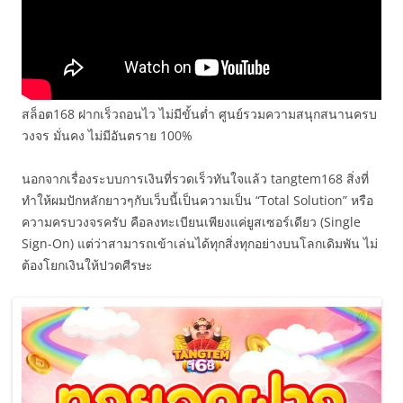
สล็อต168 ฝากเร็วถอนไว ไม่มีขั้นต่ำ ศูนย์รวมความสนุกสนานครบ
วงจร มั่นคง ไม่มีอันตราย 100%
นอกจากเรื่องระบบการเงินที่รวดเร็วทันใจแล้ว tangtem168 สิ่งที่
ทำให้ผมปักหลักยาวๆกับเว็บนี้เป็นความเป็น “Total Solution” หรือ
ความครบวงจรครับ คือลงทะเบียนเพียงแค่ยูสเซอร์เดียว (Single
Sign-On) แต่ว่าสามารถเข้าเล่นได้ทุกสิ่งทุกอย่างบนโลกเดิมพัน ไม่
ต้องโยกเงินให้ปวดศีรษะ