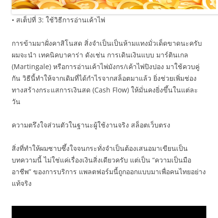
• สเต็ปที่ 3: ใช้วิธีการอ่านเค้าไพ่
การข้ามมาฝั่งคาสิโนสด สิ่งจำเป็นเป็นห้ามแทงมั่วเด็ดขาดนะครับ
ผมจะนำ เทคนิคบาคาร่า ดังเช่น การเดินเงินแบบ มาร์ตินเกล
(Martingale) หรือการอ่านเค้าไพ่มังกร/เค้าไพ่ปิงปอง มาใช้ควบคู่
กัน วิธีนี้ทำให้จากเดิมที่ได้กำไรจากสล็อตมาแล้ว ยิ่งช่วยเพิ่มช่อง
ทางสร้างกระแสการเงินสด (Cash Flow) ให้มั่นคงยิ่งขึ้นในแต่ละ
วัน
ความตรึงใจส่วนตัวในฐานะผู้ใช้งานจริง สล็อตเว็บตรง
สิ่งที่ทำให้ผมซาบซึ้งใจจนกระทั่งจำเป็นต้องเสนอมาเขียนเป็น
บทความนี้ ไม่ใช่แค่เรื่องเงินสิ่งเดียวครับ แต่เป็น “ความเป็นมือ
อาชีพ” ของการบริการ แพลตฟอร์มนี้ถูกออกแบบมาเพื่อคนไทยอย่าง
แท้จริง