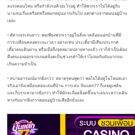
ลงรถตอนไหน หรือกำลังรอคิวอะไรอยู่ ทำให้พวกเราไม่ได้อยู่กับ
นานจนเริ่มเครียดหรือหมกหมุ่นมากเกินไป แตกต่างจากตอนอยู่บ้าน
เยอะ
• ตัดวงจรเล่นยาว: พอเพียงพวกเราอยู่ในสิ่งแวดล้อมนอกบ้านที่มี
การเปลี่ยนตลอดระยะเวลา อย่างเช่น ประเดี๋ยวมีเสียงประกาศ
เดี๋ยวคนเดินผ่าน หรือเมื่อถึงจุดหมายปลายทางแล้ว เราก็จำเป็นต้อง
ดึงตนเองออกจากเกมสล็อตเป็นช่วงๆทำให้เราไม่จมกับมันมากจน
เกินความจำเป็น
• สบายอารมณ์มากยิ่งกว่า: หลายๆคนพูดว่า พอไม่ได้อยู่ในโหมดเอา
จริงเอาจังเหมือนตอนเล่นที่บ้าน การเล่น ปั่นแตก77 ก็เลยดูเพลิน
และก็บรรเทามากยิ่งกว่า ทำให้มักจะถือสล็อตขึ้นมาเล่นระหว่างเดิน
ทางกันมากยิ่งกว่าตอนอยู่บ้านเสียอีกนั่นเอง