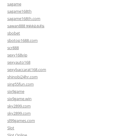
sagame
sagame168th
sagame168th.com
sawan888 ทดลองเล่น
sbobet
sbotop1688.com
scr888
sexy168vip
sexyauto168
sexybaccarat168.com
shinobi24hr.com
sing55fun.com
six9game
six9game.win
sky2899.com
sky2899.com
sl99games.com
Slot
Slot Online