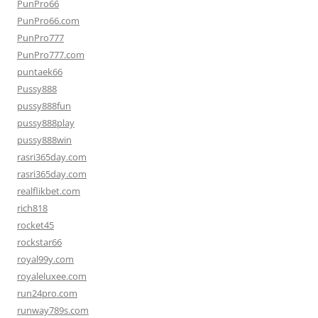
PunPro66
PunPro66.com
PunPro777
PunPro777.com
puntaek66
Pussy888
pussy888fun
pussy888play
pussy888win
rasri365day.com
rasri365day.com
realflikbet.com
rich818
rocket45
rockstar66
royal99y.com
royaleluxee.com
run24pro.com
runway789s.com