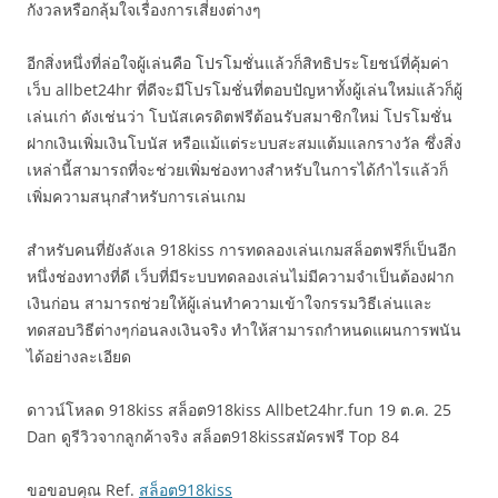
กังวลหรือกลุ้มใจเรื่องการเสี่ยงต่างๆ
อีกสิ่งหนึ่งที่ล่อใจผู้เล่นคือ โปรโมชั่นแล้วก็สิทธิประโยชน์ที่คุ้มค่า
เว็บ allbet24hr ที่ดีจะมีโปรโมชั่นที่ตอบปัญหาทั้งผู้เล่นใหม่แล้วก็ผู้
เล่นเก่า ดังเช่นว่า โบนัสเครดิตฟรีต้อนรับสมาชิกใหม่ โปรโมชั่น
ฝากเงินเพิ่มเงินโบนัส หรือแม้แต่ระบบสะสมแต้มแลกรางวัล ซึ่งสิ่ง
เหล่านี้สามารถที่จะช่วยเพิ่มช่องทางสำหรับในการได้กำไรแล้วก็
เพิ่มความสนุกสำหรับการเล่นเกม
สำหรับคนที่ยังลังเล 918kiss การทดลองเล่นเกมสล็อตฟรีก็เป็นอีก
หนึ่งช่องทางที่ดี เว็บที่มีระบบทดลองเล่นไม่มีความจำเป็นต้องฝาก
เงินก่อน สามารถช่วยให้ผู้เล่นทำความเข้าใจกรรมวิธีเล่นและ
ทดสอบวิธีต่างๆก่อนลงเงินจริง ทำให้สามารถกำหนดแผนการพนัน
ได้อย่างละเอียด
ดาวน์โหลด 918kiss สล็อต918kiss Allbet24hr.fun 19 ต.ค. 25
Dan ดูรีวิวจากลูกค้าจริง สล็อต918kissสมัครฟรี Top 84
ขอขอบคุณ Ref.
สล็อต918kiss