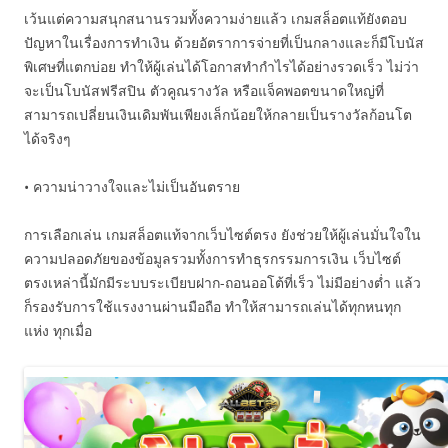
เว้นแต่ความสนุกสนานรวมทั้งความง่ายแล้ว เกมสล็อตแท้ยังตอบ
ปัญหาในเรื่องการทำเงิน ด้วยอัตราการจ่ายที่เป็นกลางและก็มีโบนัส
พิเศษที่แตกบ่อย ทำให้ผู้เล่นได้โอกาสทำกำไรได้อย่างรวดเร็ว ไม่ว่า
จะเป็นโบนัสฟรีสปิน ตัวคูณรางวัล หรือแจ็คพอตขนาดใหญ่ที่
สามารถเปลี่ยนเงินเดิมพันเพียงเล็กน้อยให้กลายเป็นรางวัลก้อนโต
ได้จริงๆ
• ความน่าวางใจและไม่เป็นอันตราย
การเลือกเล่น เกมสล็อตแท้จากเว็บไซต์ตรง ยังช่วยให้ผู้เล่นมั่นใจใน
ความปลอดภัยของข้อมูลรวมทั้งการทำธุรกรรมการเงิน เว็บไซต์
ตรงเหล่านี้มักมีระบบระเบียบฝาก-ถอนออโต้ที่เร็ว ไม่มีอย่างต่ำ แล้ว
ก็รองรับการใช้แรงงานผ่านมือถือ ทำให้สามารถเล่นได้ทุกหนทุก
แห่ง ทุกเมื่อ