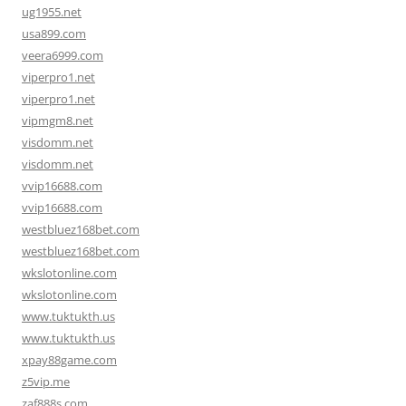
ug1955.net
usa899.com
veera6999.com
viperpro1.net
viperpro1.net
vipmgm8.net
visdomm.net
visdomm.net
vvip16688.com
vvip16688.com
westbluez168bet.com
westbluez168bet.com
wkslotonline.com
wkslotonline.com
www.tuktukth.us
www.tuktukth.us
xpay88game.com
z5vip.me
zaf888s.com