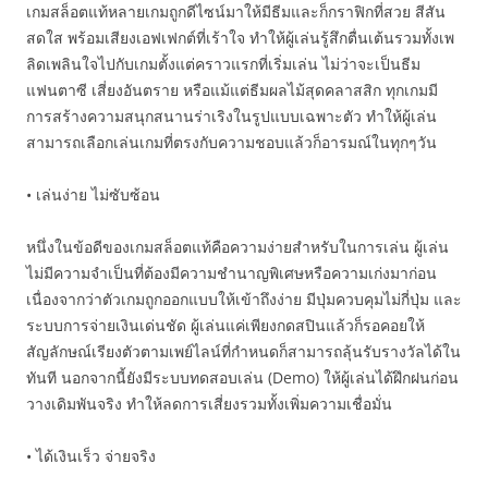
เกมสล็อตแท้หลายเกมถูกดีไซน์มาให้มีธีมและก็กราฟิกที่สวย สีสัน
สดใส พร้อมเสียงเอฟเฟกต์ที่เร้าใจ ทำให้ผู้เล่นรู้สึกตื่นเต้นรวมทั้งเพ
ลิดเพลินใจไปกับเกมตั้งแต่คราวแรกที่เริ่มเล่น ไม่ว่าจะเป็นธีม
แฟนตาซี เสี่ยงอันตราย หรือแม้แต่ธีมผลไม้สุดคลาสสิก ทุกเกมมี
การสร้างความสนุกสนานร่าเริงในรูปแบบเฉพาะตัว ทำให้ผู้เล่น
สามารถเลือกเล่นเกมที่ตรงกับความชอบแล้วก็อารมณ์ในทุกๆวัน
• เล่นง่าย ไม่ซับซ้อน
หนึ่งในข้อดีของเกมสล็อตแท้คือความง่ายสำหรับในการเล่น ผู้เล่น
ไม่มีความจำเป็นที่ต้องมีความชำนาญพิเศษหรือความเก่งมาก่อน
เนื่องจากว่าตัวเกมถูกออกแบบให้เข้าถึงง่าย มีปุ่มควบคุมไม่กี่ปุ่ม และ
ระบบการจ่ายเงินเด่นชัด ผู้เล่นแค่เพียงกดสปินแล้วก็รอคอยให้
สัญลักษณ์เรียงตัวตามเพย์ไลน์ที่กำหนดก็สามารถลุ้นรับรางวัลได้ใน
ทันที นอกจากนี้ยังมีระบบทดสอบเล่น (Demo) ให้ผู้เล่นได้ฝึกฝนก่อน
วางเดิมพันจริง ทำให้ลดการเสี่ยงรวมทั้งเพิ่มความเชื่อมั่น
• ได้เงินเร็ว จ่ายจริง