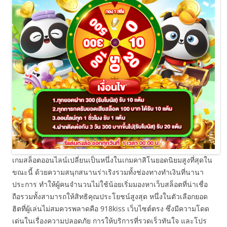
เกมสล็อตออนไลน์เปลี่ยนเป็นหนึ่งในเกมคาสิโนยอดนิยมสูงที่สุดใน
ขณะนี้ ด้วยความสนุกสนานร่าเริงรวมทั้งช่องทางทำเงินที่นานา
ประการ ทำให้ผู้คนจำนวนไม่ใช้น้อยเริ่มมองหาเว็บสล็อตที่น่าเชื่อ
ถือรวมทั้งสามารถให้สิทธิคุณประโยชน์สูงสุด หนึ่งในตัวเลือกยอด
ฮิตที่ผู้เล่นไม่สมควรพลาดคือ 918kiss เว็บไซต์ตรง ซึ่งมีความโดด
เด่นในเรื่องความปลอดภัย การให้บริการที่รวดเร็วทันใจ และโปร