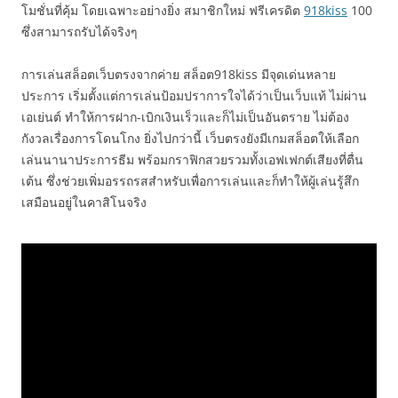
โมชั่นที่คุ้ม โดยเฉพาะอย่างยิ่ง สมาชิกใหม่ ฟรีเครดิต
918kiss
100
ซึ่งสามารถรับได้จริงๆ
การเล่นสล็อตเว็บตรงจากค่าย สล็อต918kiss มีจุดเด่นหลาย
ประการ เริ่มตั้งแต่การเล่นป้อมปราการใจได้ว่าเป็นเว็บแท้ ไม่ผ่าน
เอเย่นต์ ทำให้การฝาก-เบิกเงินเร็วและก็ไม่เป็นอันตราย ไม่ต้อง
กังวลเรื่องการโดนโกง ยิ่งไปกว่านี้ เว็บตรงยังมีเกมสล็อตให้เลือก
เล่นนานาประการธีม พร้อมกราฟิกสวยรวมทั้งเอฟเฟกต์เสียงที่ตื่น
เต้น ซึ่งช่วยเพิ่มอรรถรสสำหรับเพื่อการเล่นและก็ทำให้ผู้เล่นรู้สึก
เสมือนอยู่ในคาสิโนจริง