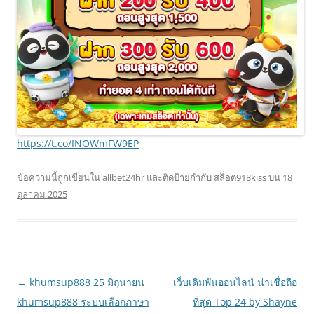
https://t.co/INOWmFW9EP
ข้อความนี้ถูกเขียนใน
allbet24hr
และติดป้ายกำกับ
สล็อต918kiss
บน
18
ตุลาคม 2025
เมนู
←
khumsup888 25 มิถุนายน
เว็บเดิมพันออนไลน์ น่าเชื่อถือ
นำทาง
khumsup888 ระบบเลือกภาษา
ที่สุด Top 24 by Shayne