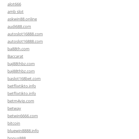
alot666
amb slot
askwin88.online
audi688.com
autoslot16888.com
autoslot16888.com
ba88th.com
Baccarat
baj88thbz.com
baj88thbz.com
baslot168bet.com
betflixtikto.info
betflixtikto.info
betm4vip.com
betway
betwin6666.com
bitcoin
bluewin8888.info
bonus888