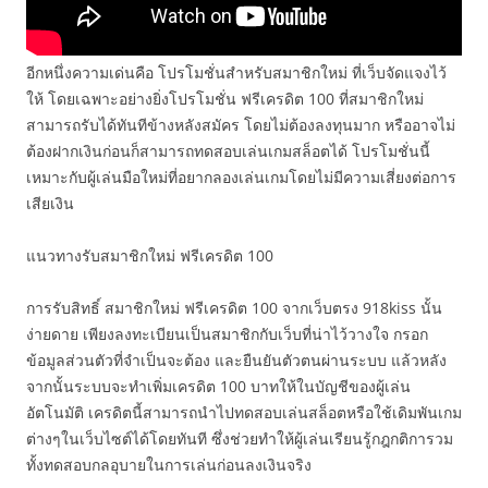
อีกหนึ่งความเด่นคือ โปรโมชั่นสำหรับสมาชิกใหม่ ที่เว็บจัดแจงไว้
ให้ โดยเฉพาะอย่างยิ่งโปรโมชั่น ฟรีเครดิต 100 ที่สมาชิกใหม่
สามารถรับได้ทันทีข้างหลังสมัคร โดยไม่ต้องลงทุนมาก หรืออาจไม่
ต้องฝากเงินก่อนก็สามารถทดสอบเล่นเกมสล็อตได้ โปรโมชั่นนี้
เหมาะกับผู้เล่นมือใหม่ที่อยากลองเล่นเกมโดยไม่มีความเสี่ยงต่อการ
เสียเงิน
แนวทางรับสมาชิกใหม่ ฟรีเครดิต 100
การรับสิทธิ์ สมาชิกใหม่ ฟรีเครดิต 100 จากเว็บตรง 918kiss นั้น
ง่ายดาย เพียงลงทะเบียนเป็นสมาชิกกับเว็บที่น่าไว้วางใจ กรอก
ข้อมูลส่วนตัวที่จำเป็นจะต้อง และยืนยันตัวตนผ่านระบบ แล้วหลัง
จากนั้นระบบจะทำเพิ่มเครดิต 100 บาทให้ในบัญชีของผู้เล่น
อัตโนมัติ เครดิตนี้สามารถนำไปทดสอบเล่นสล็อตหรือใช้เดิมพันเกม
ต่างๆในเว็บไซต์ได้โดยทันที ซึ่งช่วยทำให้ผู้เล่นเรียนรู้กฎกติการวม
ทั้งทดสอบกลอุบายในการเล่นก่อนลงเงินจริง