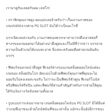
เรามาดูกันเลยครับผม เลทโก!
• กราฟิกคุณภาพสูง ผมบอกเลยจ้าครับว่า เรื่องงานภาพของ
เกมslot66จากค่าย PG SLOT นับได้ว่าเป็นอะไรที่
บรรเจิดเลยล่ะขอรับ งานภาพของพวกเขาสามารถดึงเอาสตอรี่
ต่างๆของเกมออกมาได้อย่างน่าดึงดูดและก็ไม่มีที่ว่ากล่าว บรรยาย
ความเป็นตัวเกมได้แบบสะอาด นี่แหละครับผมคือค่ายเกมอันดับ
แรกๆ
• ฟีพบร์ของเกมน่าดึงดูด ฟีเจอร์ต่างๆบนเกมสล็อตออนไลน์แต่ละ
เกมของ สล็อตปันโปร อัดแน่นไปด้วยฟีพบร์คุณภาพที่คุณจะไม่
ยอมรับไม่ลงเลยล่ะขอรับ ไม่ว่าจะเป็นฟีพบร์ตัวคูณ ฟีเจอร์โบนัส
หรือฟีพบร์ฟรีสปิน แต่ละฟีพบร์มีส่วนสำคัญสำหรับการช่วยให้คุณ
ได้รับเงินรางวัลล้นหลามทั้งมวล
• รูปแบบการเล่นมากมาย เกมสล็อตออนไลน์บน PG SLOT มิได้มีแต่
ว่าเกมที่เอาชนะด้วยไลน์พนันที่ชนะเท่านั้น แม้กระนั้นยังมีการชนะ