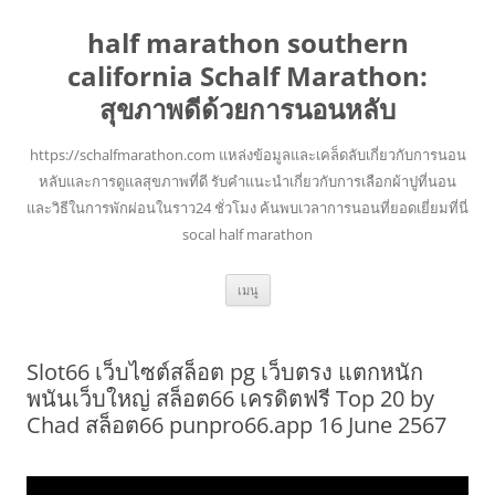
half marathon southern
california Schalf Marathon:
สุขภาพดีด้วยการนอนหลับ
https://schalfmarathon.com แหล่งข้อมูลและเคล็ดลับเกี่ยวกับการนอน
หลับและการดูแลสุขภาพที่ดี รับคำแนะนำเกี่ยวกับการเลือกผ้าปูที่นอน
และวิธีในการพักผ่อนในราว24 ชั่วโมง ค้นพบเวลาการนอนที่ยอดเยี่ยมที่นี่
socal half marathon
ข้าม
เมนู
ไป
ยัง
เนื้อหา
Slot66 เว็บไซต์สล็อต pg เว็บตรง แตกหนัก
พนันเว็บใหญ่ สล็อต66 เครดิตฟรี Top 20 by
Chad สล็อต66 punpro66.app 16 June 2567