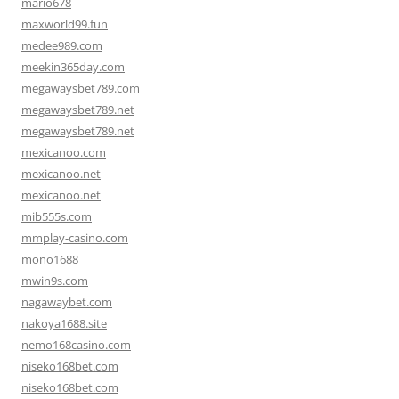
mario678
maxworld99.fun
medee989.com
meekin365day.com
megawaysbet789.com
megawaysbet789.net
megawaysbet789.net
mexicanoo.com
mexicanoo.net
mexicanoo.net
mib555s.com
mmplay-casino.com
mono1688
mwin9s.com
nagawaybet.com
nakoya1688.site
nemo168casino.com
niseko168bet.com
niseko168bet.com