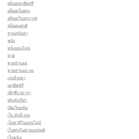
สล็อตเครดิตฟรี
สล็อตเว็บตรง
สล็อตเว็บตรง 168
สล็อตแตกดี
สวนสุนันทา
หนัง
หนังออนไลน์
หวย
หวยฮานอย
หวยฮานอย vip
เกมยิงปลา
เครดิตฟรี
เซ็กซี่บาคาร่า
เดิมพันกีฬา
เปิดเว็บพนัน
เว็บ มันนี่ เกม
เว็บคาสิโนออนไลน์
เว็บตรงไม่ผ่านเอเย่นต์
เว็บพนัน