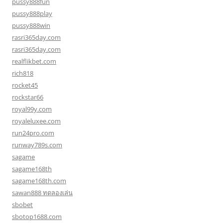
pussy888fun
pussy888play
pussy888win
rasri365day.com
rasri365day.com
realflikbet.com
rich818
rocket45
rockstar66
royal99y.com
royaleluxee.com
run24pro.com
runway789s.com
sagame
sagame168th
sagame168th.com
sawan888 ทดลองเล่น
sbobet
sbotop1688.com