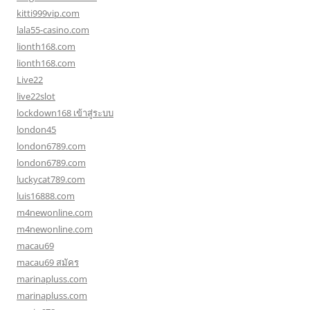
kitti999vip.com
lala55-casino.com
lionth168.com
lionth168.com
Live22
live22slot
lockdown168 เข้าสู่ระบบ
london45
london6789.com
london6789.com
luckycat789.com
luis16888.com
m4newonline.com
m4newonline.com
macau69
macau69 สมัคร
marinapluss.com
marinapluss.com