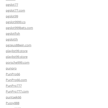
pgslot77
pgslot77.com
pgslot99
pgslot9999.co
pgslot999bets.com
pgslotfish
pgslotth
pgzeus88win.com
playlist99.store
playlist99.store
porsche999.com
punpro
PunPro66
PunPro66.com
PunPro777
PunPro777.com
puntaek66
Pussy888