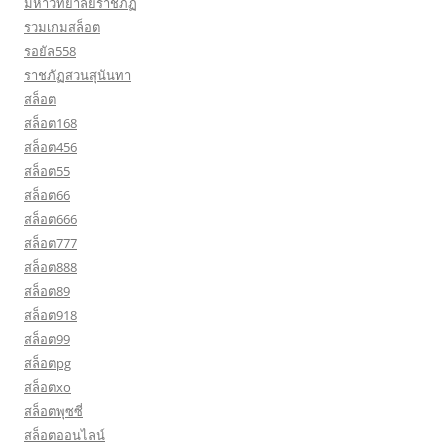
มหาวิทยาลัยราชภัฏ
รวมเกมสล็อต
รอยัล558
ราชภัฏสวนสุนันทา
สล็อต
สล็อต168
สล็อต456
สล็อต55
สล็อต66
สล็อต666
สล็อต777
สล็อต888
สล็อต89
สล็อต918
สล็อต99
สล็อตpg
สล็อตxo
สล็อตพุซซี่
สล็อตออนไลน์