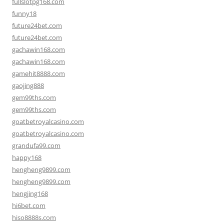
fullslotpg168.com
funny18
future24bet.com
future24bet.com
gachawin168.com
gachawin168.com
gamehit8888.com
gaojing888
gem99ths.com
gem99ths.com
goatbetroyalcasino.com
goatbetroyalcasino.com
grandufa99.com
happy168
hengheng9899.com
hengheng9899.com
hengjing168
hi6bet.com
hiso8888s.com