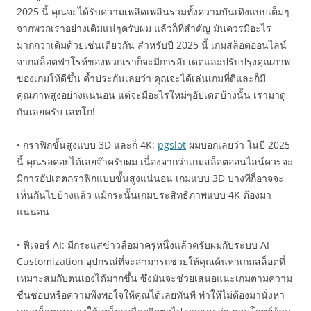
2025 นี้ คุณจะได้รับความเพลิดเพลินรวมทั้งความบันเทิงแบบเต็มๆ
จากพวกเราอย่างเดิมแน่ๆครับผม แล้วก็ที่สำคัญ มันควรมีอะไร
มากกว่าเดิมด้วยเช่นเดียวกัน สำหรับปี 2025 นี้ เกมสล็อตออนไลน์
จากสล็อตฟาโรห์ของพวกเราก็จะมีการอัปเดตและปรับปรุงคุณภาพ
ของเกมให้ดีขึ้น ค้ำประกันเลยว่า คุณจะได้เล่นเกมที่ดีและก็มี
คุณภาพสูงอย่างแน่นอน แต่จะมีอะไรใหม่ๆอัปเดตบ้างนั้น เรามาดู
กันเลยครับ เลทโก!
• กราฟิกขั้นสูงแบบ 3D และก็ 4K:
pgslot
ผมบอกเลยว่า ในปี 2025
นี้ คุณรอคอยได้เลยจ๊าครับผม เนื่องจากว่าเกมสล็อตออนไลน์ควรจะ
มีการอัปเดตกราฟิกแบบขั้นสูงแน่นอน เกมแบบ 3D บางทีก็อาจจะ
เห็นกันไปบ้างแล้ว แม้กระนั้นเกมประสิทธิภาพแบบ 4K ต้องมา
แน่นอน
• ฟีเจอร์ AI: มีกระแสข่าวลือมาครู่หนึ่งแล้วครับผมกับระบบ AI
Customization อุปกรณ์ที่จะสามารถช่วยให้คุณค้นหาเกมสล็อตที่
เหมาะสมกับตนเองได้มากขึ้น ซึ่งมันจะช่วยเสนอแนะเกมตามความ
ชื่นชอบหรือความพึงพอใจให้คุณได้เลยทันที ทำให้ไม่ต้องมานั่งหา