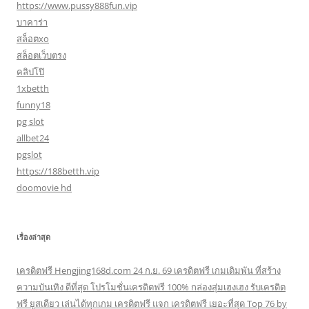
https://www.pussy888fun.vip
บาคาร่า
สล็อตxo
สล็อตเว็บตรง
คลิปโป๊
1xbetth
funny18
pg slot
allbet24
pgslot
https://188betth.vip
doomovie hd
เรื่องล่าสุด
เครดิตฟรี Hengjing168d.com 24 ก.ย. 69 เครดิตฟรี เกมเดิมพัน ที่สร้าง
ความบันเทิง ดีที่สุด โปรโมชั่นเครดิตฟรี 100% กล่องสุ่มเฮงเฮง รับเครดิต
ฟรี ยูสเดียว เล่นได้ทุกเกม เครดิตฟรี แจก เครดิตฟรี เยอะที่สุด Top 76 by