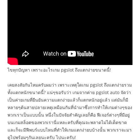
ไขทุกปัญหา เพราะอะไรเกม pgslot ถึงแตกง่ายขนาดนี้!
เคยสงสัยกันไหมครับผมว่า เพราะเหตุใดเกม pgslot ถึงแตกง่ายรวม
ทั้งแตกหนักขนาดนี้? แน่ๆขอรับว่า เกมจากค่าย pgslot auto จัดว่า
เป็นค่ายเกมที่ยืนยันความแตกง่ายแล้วก็แตกหนักอยู่แล้ว แต่มันก็มี
หลายๆต้นสายปลายเหตุเหมือนกันที่นำมาซึ่งการทำให้เกมต่างๆของ
พวกเราเป็นแบบนั้น หนึ่งในปัจจัยสำคัญเลยก็คือ ฟีเจอร์ต่างๆที่มีอยู่
บนเกมสล็อตของพวกเรานี่แหละครับที่คุณจะพลาดไม่ได้เด็ดขาด
และก็จะมีฟีพบร์แบบไหนที่ทำให้เกมแตกง่ายบบ้างนั้น พวกเราจะมา
ดูไปพร้อมๆกันเลยนะครับ ไปนะครับ!