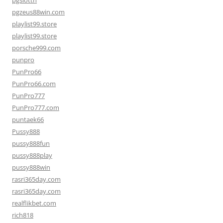
pgslotth
pgzeus88win.com
playlist99.store
playlist99.store
porsche999.com
punpro
PunPro66
PunPro66.com
PunPro777
PunPro777.com
puntaek66
Pussy888
pussy888fun
pussy888play
pussy888win
rasri365day.com
rasri365day.com
realflikbet.com
rich818