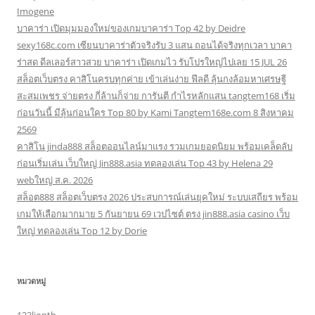
Imogene
บาคาร่า เปิดมุมมองใหม่ของเกมบาคาร่า Top 42 by Deidre
sexy168c.com เซียนบาคาร่าตัวจริงรับ 3 แสน ถอนได้จริงทุกเวลา บาคา
ร่าสด ดีลเลอร์สาวสวย บาคาร่า เปิดเกมไว รับโปรใหญ่ไปเลย 15 JUL 26
สล็อตเว็บตรง คาสิโนครบทุกค่าย เข้าเล่นง่าย ฟีลดี ลุ้นกงล้อมหาเศรษฐี
สะสมเพชร จ่ายตรง กี่ล้านก็จ่าย การันตี กำไรหลักแสน tangtem168 เริ่ม
ก่อนวันนี้ มีลุ้นก่อนใคร Top 80 by Kami Tangtem168e.com 8 สิงหาคม
2569
คาสิโน jinda888 สล็อตออนไลน์มาแรง รวมเกมยอดนิยม พร้อมเคล็ดลับ
ก่อนเริ่มเล่น เว็บใหญ่ Jin888.asia ทดลองเล่น Top 43 by Helena 29
webใหญ่ ส.ค. 2026
สล็อต888 สล็อตเว็บตรง 2026 ประสบการณ์เล่นยุคใหม่ ระบบเสถียร พร้อม
เกมให้เลือกมากมาย 5 กันยายน 69 เวปไซต์ ตรง jin888.asia casino เว็บ
ใหญ่ ทดลองเล่น Top 12 by Dorie
หมวดหมู่