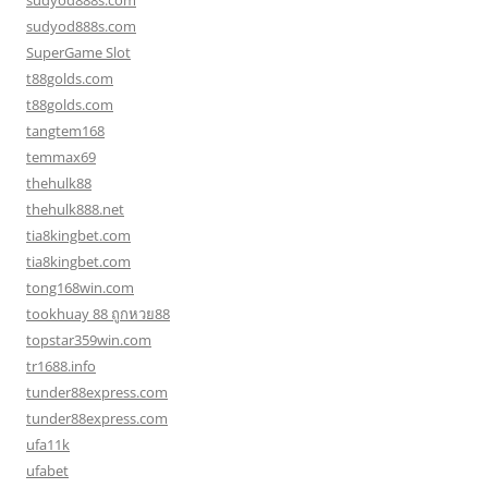
sudyod888s.com
sudyod888s.com
SuperGame Slot
t88golds.com
t88golds.com
tangtem168
temmax69
thehulk88
thehulk888.net
tia8kingbet.com
tia8kingbet.com
tong168win.com
tookhuay 88 ถูกหวย88
topstar359win.com
tr1688.info
tunder88express.com
tunder88express.com
ufa11k
ufabet