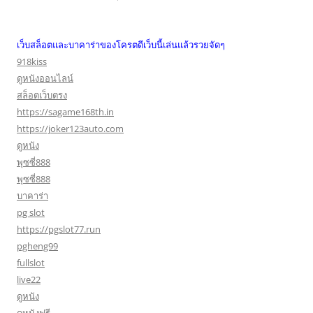
เว็บสล็อตและบาคาร่าของโครตดีเว็บนี้เล่นแล้วรวยจัดๆ
918kiss
ดูหนังออนไลน์
สล็อตเว็บตรง
https://sagame168th.in
https://joker123auto.com
ดูหนัง
พุซซี่888
พุซซี่888
บาคาร่า
pg slot
https://pgslot77.run
pgheng99
fullslot
live22
ดูหนัง