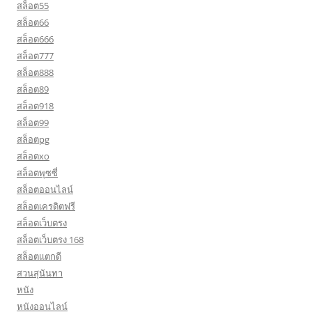
สล็อต55
สล็อต66
สล็อต666
สล็อต777
สล็อต888
สล็อต89
สล็อต918
สล็อต99
สล็อตpg
สล็อตxo
สล็อตพุซซี่
สล็อตออนไลน์
สล็อตเครดิตฟรี
สล็อตเว็บตรง
สล็อตเว็บตรง 168
สล็อตแตกดี
สวนสุนันทา
หนัง
หนังออนไลน์