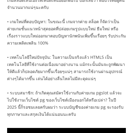
เกมสล็อตเล่นเองให้เหน็ดเหนื่อยอีกต่อไป บอกเลยว่า ตอบโจทย์ผู้คน
จำนวนมากแน่ๆนะครับ
• เกมใหม่ที่ตอบปัญหา: ในขณะนี้ เกมจากค่าย สล็อต ก็จัดว่าเป็น
ค่ายเกมชั้นแนวหน้าสุดยอดที่ปล่อยเกมรูปแบบใหม่ ธีมใหม่ หรือ
เรื่องราวแบบใหม่ออกมาตอบปัญหานักพนันเพิ่มขึ้นเรื่อยๆ รับประกัน
ความเพลิดเพลิน 100%
• เทคโนโลยีใหม่ปัจจุบัน: ในความเป็นจริงแล้ว HTML5 เป็น
เทคโนโลยีที่ใช้งานต่อเนื่องมาอย่างนาน แม้กระนั้นมันจะถูกพัฒนา
ให้ดีแล้วก็ปลอดภัยมากขึ้นเรื่อยๆแน่ๆ สามารถใช้งานผ่านอุปกรณ์
ต่างๆได้มากขึ้น เล่นได้อย่างลื่นไหลไม่มีสะดุดแน่ๆ
• ระบบสมาชิก: ถ้าเกิดคุณสมัครใช้งานกับค่ายเกม pgslot แล้วจะ
ไปใช้งานเว็บไซต์ pg ของเว็บไซต์เมืองนอกได้หรือเปล่า? ในปี
2025 นี้ก็รอชมเลยครับผมว่า ระบบบัญชีของค่ายเกม pg จะรองรับ
ทุกภาษาและสกุลเงินได้แน่นอนนะครับ