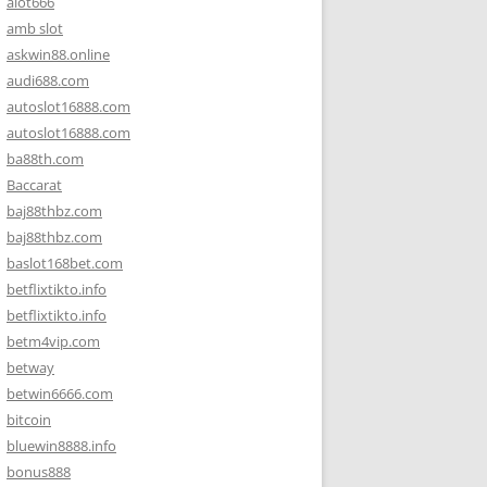
alot666
amb slot
askwin88.online
audi688.com
autoslot16888.com
autoslot16888.com
ba88th.com
Baccarat
baj88thbz.com
baj88thbz.com
baslot168bet.com
betflixtikto.info
betflixtikto.info
betm4vip.com
betway
betwin6666.com
bitcoin
bluewin8888.info
bonus888