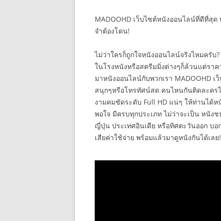
MADOOHD เว็บไซต์หนังออนไลน์ที่ดีที่สุด พร
จำต้องโดน!
ไม่ว่าใครก็ถูกใจหนังออนไลน์จริงไหมครับ?
ในโรงหนังหรือสตรีมมิ่งต่างๆก็ล้วนแต่ราคา
มาหนังออนไลน์กับพวกเรา MADOOHD เว็บดูหนัง
สนุกๆหรือโทรทัศน์สด คนไหนกันติดละครไท
งามคมชัดระดับ Full HD แน่ๆ ให้ท่านได้หนัง
พอใจ มีครบทุกประเภท ไม่ว่าจะเป็น หนังชน
ญี่ปุ่น ประเทศอินเดีย หรือทิศตะวันออก บ
เสียค่าใช้จ่าย พร้อมแล้วมาดูหนังกันได้เลย!