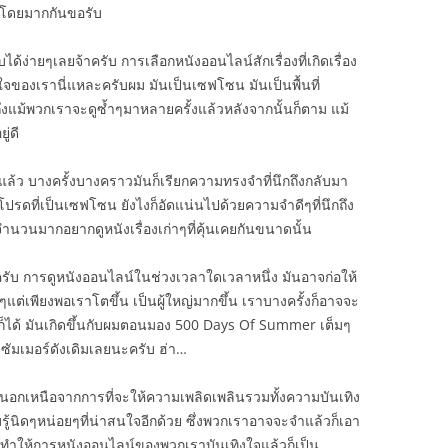
นโดยมากกันขอรับ
บได้ง่ายๆเลยจ้าครับ การเลือกหนังออนไลน์สักเรื่องที่เกิดเรื่อง
ของเรานี่แหละครับผม มันเป็นเซฟโซน มันเป็นพื้นที่
ถึงแม้พวกเราจะดูซ้ำๆมาหลายครั้งแล้วหลังจากนั้นก็ตาม แม้
ู่ดี
งแล้ว บางครั้งบางคราวมันก็เรียกความทรงจำที่นึกถึงกลับมา
โปรดที่เป็นเซฟโซน ยังไงก็อัดแน่นไปด้วยความจำดีๆที่นึกถึง
ำนวนมากอยากดูหนังเรื่องเก่าๆที่คุ้นเคยกันขนาดนั้น
รับ การดูหนังออนไลน์ในช่วงเวลาใดเวลาหนึ่ง มันอาจก่อให้
ต่เพียงพอเราโตขึ้น เป็นผู้ใหญ่มากขึ้น เราบางครั้งก็อาจจะ
เลยก็ได้ มันเกิดขึ้นกับผมตอนมอง 500 Days Of Summer เต็มๆ
บซัมเมอร์ดังเดิมเลยนะครับ ฮ่า…
องนอกเหนือจากการที่จะให้ความเพลิดเพลินรวมทั้งความบันเทิง
้นิดๆหน่อยๆที่น่าสนใจอีกด้วย ซึ่งพวกเราอาจจะจำแล้วก็เอา
ก็ทำให้การหนังออนไลน์ของพวกเราบันเทิงใจแล้วก็เป็น