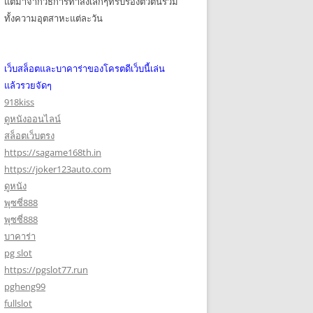
แต่มาจากวิธีการทำสิ่งเล็กๆที่รับรองตัวตนรวม
ทั้งความอุตสาหะแต่ละวัน
เว็บสล็อตและบาคาร่าของโครตดีเว็บนี้เล่น
แล้วรวยจัดๆ
918kiss
ดูหนังออนไลน์
สล็อตเว็บตรง
https://sagame168th.in
https://joker123auto.com
ดูหนัง
พุซซี่888
พุซซี่888
บาคาร่า
pg slot
https://pgslot77.run
pgheng99
fullslot