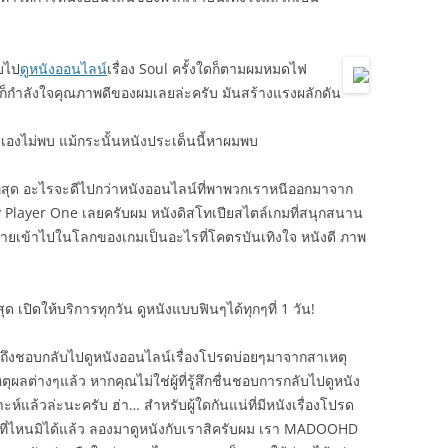
ับไป
ดูหนังออนไลน์
เรื่อง Soul ครั้งใดก็ตามผมหมดไฟ
ก็กำลังใจคุณภาพดีของผมเลยล่ะครับ มันสร้างแรงผลักดัน
เองไม่พบ แม้กระนั้นหนังประเด็นนี้หาผมพบ
ี่สุด อะไรจะดีไปกว่าหนังออนไลน์ที่พาพวกเราหนีออกมาจาก
dy Player One เลยครับผม หนังดิสโทเปียสไตล์เกมที่สนุกสนาน
้ายเข้าไปในโลกของเกมเป็นอะไรที่โคตรบันเทิงใจ หนังดี ภาพ
ด เปิดให้บริการทุกวัน ดูหนังแบบฟินๆได้ทุกๆที่ 1 วัน!
ถึงชอบกลับไปดูหนังออนไลน์เรื่องโปรดบ่อยๆมาจากสาเหตุ
ตุผลต่างๆแล้ว หากคุณไม่ใช่ผู้ที่รู้สึกชื่นชอบการกลับไปดูหนัง
ะห์แล้วล่ะนะครับ ฮ่า… สำหรับผู้ใดกันแน่ที่มีหนังเรื่องโปรด
กที่ไหนมิได้แล้ว ลองมาดูหนังกับเราสิครับผม เรา MADOOHD