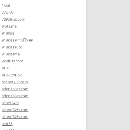
1xbit
77UFA
789pluss.com
8lots.me
918Kiss
918kiss ดาวน์โหลด
918kissauto
918kissme
9kpluss.com
ABA
ABAGroup2
acebet789.com
aden168ss.com
aden168ss.com
allbet24hr
allone745s.com
allone745s.com
alot66