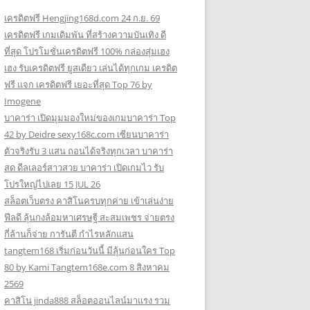
เครดิตฟรี Hengjing168d.com 24 ก.ย. 69
เครดิตฟรี เกมเดิมพัน ที่สร้างความบันเทิง ดี
ที่สุด โปรโมชั่นเครดิตฟรี 100% กล่องสุ่มเฮง
เฮง รับเครดิตฟรี ยูสเดียว เล่นได้ทุกเกม เครดิต
ฟรี แจก เครดิตฟรี เยอะที่สุด Top 76 by
Imogene
บาคาร่า เปิดมุมมองใหม่ของเกมบาคาร่า Top
42 by Deidre sexy168c.com เซียนบาคาร่า
ตัวจริงรับ 3 แสน ถอนได้จริงทุกเวลา บาคาร่า
สด ดีลเลอร์สาวสวย บาคาร่า เปิดเกมไว รับ
โปรใหญ่ไปเลย 15 JUL 26
สล็อตเว็บตรง คาสิโนครบทุกค่าย เข้าเล่นง่าย
ฟีลดี ลุ้นกงล้อมหาเศรษฐี สะสมเพชร จ่ายตรง
กี่ล้านก็จ่าย การันตี กำไรหลักแสน
tangtem168 เริ่มก่อนวันนี้ มีลุ้นก่อนใคร Top
80 by Kami Tangtem168e.com 8 สิงหาคม
2569
คาสิโน jinda888 สล็อตออนไลน์มาแรง รวม