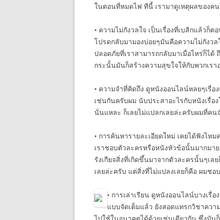
ในตอนที่หมดไฟ ทีนี้ เรามาดูเหตุผลของค
• ความไม่กังวลใจ เป็นเรื่องที่เบสิกแล้วก็ตอ
โปรดกลับมามองบ่อยๆมันคือความไม่กังวลใจ
ปลอดภัยที่เราสามารถกลับมาเมื่อไหร่ก็ได้ 
กระนั้นมันก็สร้างความสุขใจให้กับพวกเราอย
• ความจำที่คิดถึง ดูหนังออนไลน์หลยๆเรื่อ
เช่นกันครับผม นับประสาอะไรกับหนังเรื่อง
นั่นแหละ ก็เลยไม่แปลกเลยล่ะครับผมที่คนจ
• การค้นหารายละเอียดใหม่ เคยได้ฟังไหมค
เราชอบตัวละครหรือหนังหัวข้อนั้นมากมายๆแ
รังเกียจสิ่งที่เกิดขึ้นมาจากตัวละครนั้นๆ
เลยล่ะครับ แต่สิ่งที่ไม่แปลงเลยก็คือ ผมชอ
• การเล่าเรียน ดูหนังออนไลน์บางเรื่
แบบจัดเต็มแล้ว ยังสอดแทรกวิชาความรู
ไปใช้ในอนาคตได้ด้วยเช่นเดียวกัน ซึ่งมัน