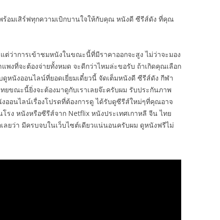
้อมเสิร์ฟทุกความเบิกบานใจให้กับคุณ หนังดี ซีรีส์ดัง ที่คุณ
 แต่ว่าการเข้าชมหนังในขณะนี้ที่มีราคาออกจะสูง ไม่ว่าจะมอง
แพงที่จะต้องจ่ายทั้งหมด จะดีกว่าไหมล่ะขอรับ ถ้าเกิดคุณเลือก
ออนไลน์ที่ยอดเยี่ยมเดี๋ยวนี้ จัดเต็มหนังดี ซีรีส์ดัง กีฬา
ยขณะนี้ยิ่งจะต้องมาดูกับเราเลยจ๊ะครับผม รับประกันภาพ
ออนไลน์เรื่องโปรดที่ต้องการดู ได้รับดูซีรีส์ใหม่ๆที่คุณอาจ
โรง หนังหรือซีรีส์จาก Netflix หนังประเทศเกาหลี จีน ไทย
อกเลยว่า มีครบจบในเว็บไซต์เดียวแน่นอนครับผม ดูหนังฟรีไม่