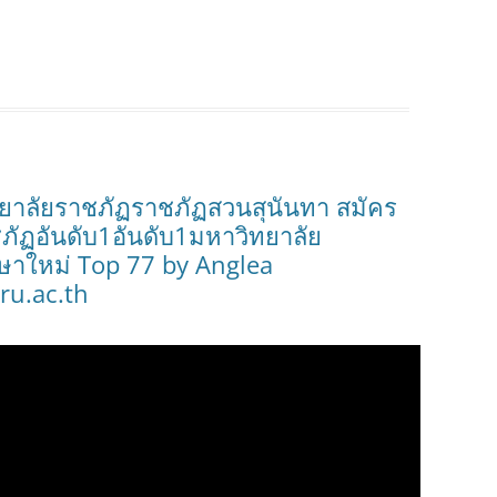
ยาลัยราชภัฏราชภัฏสวนสุนันทา สมัคร
ภัฏอันดับ1อันดับ1มหาวิทยาลัย
กษาใหม่ Top 77 by Anglea
ru.ac.th