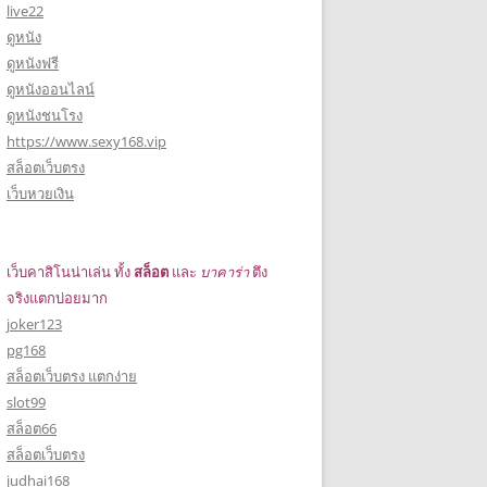
live22
ดูหนัง
ดูหนังฟรี
ดูหนังออนไลน์
ดูหนังชนโรง
https://www.sexy168.vip
สล็อตเว็บตรง
เว็บหวยเงิน
เว็บคาสิโนน่าเล่น ทั้ง
สล็อต
และ
บาคาร่า
ตึง
จริงแตกบ่อยมาก
joker123
pg168
สล็อตเว็บตรง แตกง่าย
slot99
สล็อต66
สล็อตเว็บตรง
judhai168