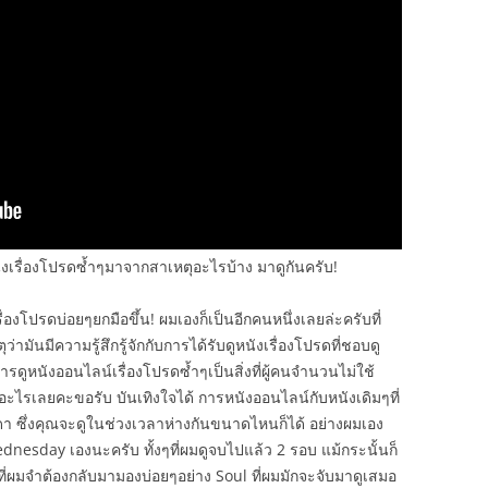
เรื่องโปรดซ้ำๆมาจากสาเหตุอะไรบ้าง มาดูกันครับ!
ื่องโปรดบ่อยๆยกมือขึ้น! ผมเองก็เป็นอีกคนหนึ่งเลยล่ะครับที่
ามันมีความรู้สึกรู้จักกับการได้รับดูหนังเรื่องโปรดที่ชอบดู
ดูหนังออนไลน์เรื่องโปรดซ้ำๆเป็นสิ่งที่ผู้คนจำนวนไม่ใช้
ลกอะไรเลยคะขอรับ บันเทิงใจได้ การหนังออนไลน์กับหนังเดิมๆที่
า ซึ่งคุณจะดูในช่วงเวลาห่างกันขนาดไหนก็ได้ อย่างผมเอง
 Wednesday เองนะครับ ทั้งๆที่ผมดูจบไปแล้ว 2 รอบ แม้กระนั้นก็
ตูนที่ผมจำต้องกลับมามองบ่อยๆอย่าง Soul ที่ผมมักจะจับมาดูเสมอ