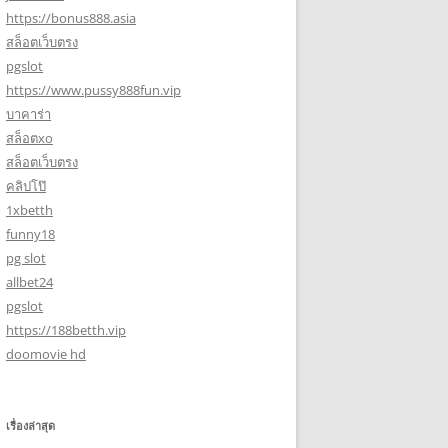
https://bonus888.asia
สล็อตเว็บตรง
pgslot
https://www.pussy888fun.vip
บาคาร่า
สล็อตxo
สล็อตเว็บตรง
คลิปโป๊
1xbetth
funny18
pg slot
allbet24
pgslot
https://188betth.vip
doomovie hd
เรื่องล่าสุด