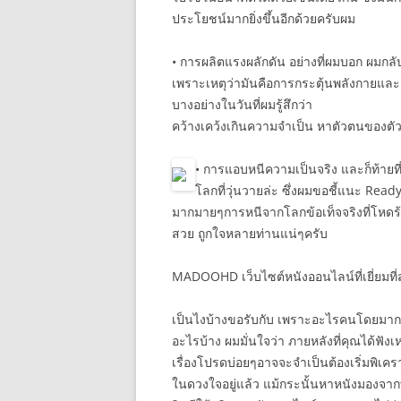
ประโยชน์มากยิ่งขึ้นอีกด้วยครับผม
• การผลิตแรงผลักดัน อย่างที่ผมบอก ผมกล
เพราะเหตุว่ามันคือการกระตุ้นพลังกายและ
บางอย่างในวันที่ผมรู้สึกว่า
คว้างเคว้งเกินความจำเป็น หาตัวตนของตัว
• การแอบหนีความเป็นจริง และก็ท้ายท
โลกที่วุ่นวายล่ะ ซึ่งผมขอชี้แนะ Rea
มากมายๆการหนีจากโลกข้อเท็จจริงที่โหดร
สวย ถูกใจหลายท่านแน่ๆครับ
MADOOHD เว็บไซต์หนังออนไลน์ที่เยี่ยมที่สุ
เป็นไงบ้างขอรับกับ เพราะอะไรคนโดยมาก
อะไรบ้าง ผมมั่นใจว่า ภายหลังที่คุณได้ฟังเห
เรื่องโปรดบ่อยๆอาจจะจำเป็นต้องเริ่มพิเครา
ในดวงใจอยู่แล้ว แม้กระนั้นหาหนังมองจา