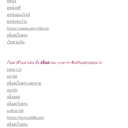
ดูหนัง
ดูหนังฟรี
ดูหนังออนไลน์
ดูหนังชนโรง
https://www.sexy168.vip
สล็อตเว็บตรง
เว็บหวยเงิน
เว็บคาสิโนน่าเล่น ทั้ง
สล็อต
และ
บาคาร่า
ตึงจริงแตกบ่อยมาก
joker123
pg168
สล็อตเว็บตรง แตกง่าย
slot99
สล็อต66
สล็อตเว็บตรง
judhai168
https://bonus888.asia
สล็อตเว็บตรง