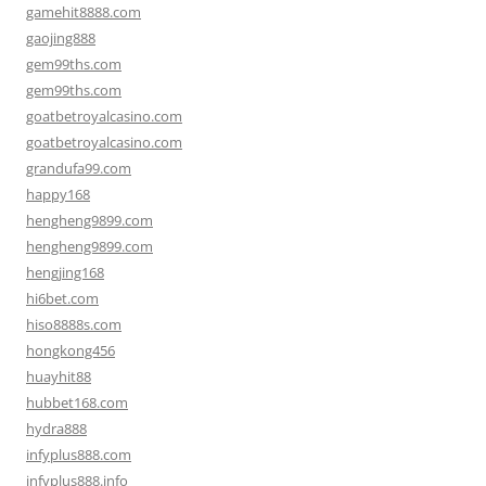
gamehit8888.com
gaojing888
gem99ths.com
gem99ths.com
goatbetroyalcasino.com
goatbetroyalcasino.com
grandufa99.com
happy168
hengheng9899.com
hengheng9899.com
hengjing168
hi6bet.com
hiso8888s.com
hongkong456
huayhit88
hubbet168.com
hydra888
infyplus888.com
infyplus888.info