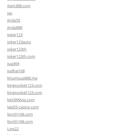
item388.com
jav
jinda55
jinda888
Joker123
joker123auto
joker123th
Joker123th.com
juad69
Judhai168
khumsup888.me
kingxxxbet123.com
kingxxxbet123.com
kitti999vip.com
lala55-casino.com
lionth168.com
lionth168.com
Live22