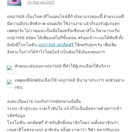
29 กันยายน 2025
vvip1668 เป็นเว็บคาสิโนออนไลน์ที่กำลังมาแรงตอนนี้ ด้วยระบบที่
มีความมีประสิทธิภาพ ปลอดภัย ใช้งานง่าย แล้วก็รองรับผู้เล่นทุก
เพศทุกวัย ไม่ว่าคุณจะเป็นมือใหม่หรือเซียนคาสิโน ก็สามารถเริ่ม
vvip1668 สมัคร ได้เพียงแต่ไม่กี่ขั้นตอน พร้อมเข้าระบบได้ทันที ทั้ง
ยังยังมีโปรโมชั่น
vvip1668 เครดิตฟรี
ให้กดรับทุกๆวัน เพื่อเพิ่ม
จังหวะในการได้กำไรโดยไม่จำเป็นต้องใช้เงินลงทุนมาก
ลักษณะเด่นของ vvip1668 ที่ทำให้ผู้เล่นเลือกใช้บริการ
เหตุผลที่นักพนันเลือกใช้ vvip1668 มีนานาประการ ยกตัวอย่าง
เช่น:
ลงทะเบียนง่าย รองรับการสมัครผ่านมือถือ
ระบบ เข้าสู่ระบบ รวดเร็วทันใจ แล้วก็ไม่เป็นอันตรายด้วยการเข้า
รหัสข้อมูล
โปรโมชั่น เครดิตฟรี สำหรับอีกทั้งสมาชิกใหม่รวมทั้งสมาชิกเก่า
เกมคาสิโนครบวงจร อาทิเช่น สล็อต บาคาร่า กีฬา สลากกินแบ่ง