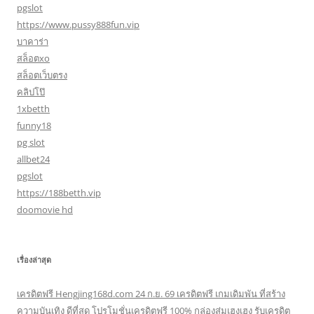
pgslot
https://www.pussy888fun.vip
บาคาร่า
สล็อตxo
สล็อตเว็บตรง
คลิปโป๊
1xbetth
funny18
pg slot
allbet24
pgslot
https://188betth.vip
doomovie hd
เรื่องล่าสุด
เครดิตฟรี Hengjing168d.com 24 ก.ย. 69 เครดิตฟรี เกมเดิมพัน ที่สร้าง
ความบันเทิง ดีที่สุด โปรโมชั่นเครดิตฟรี 100% กล่องสุ่มเฮงเฮง รับเครดิต