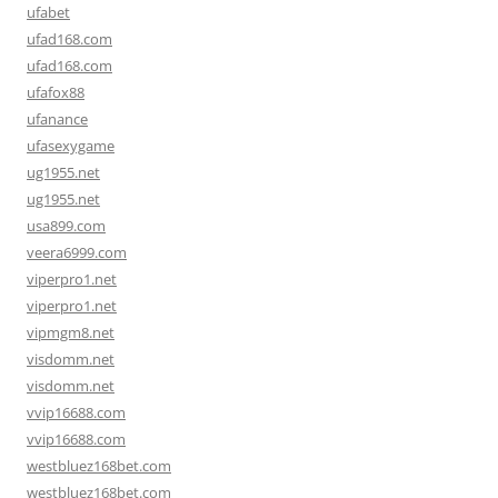
ufabet
ufad168.com
ufad168.com
ufafox88
ufanance
ufasexygame
ug1955.net
ug1955.net
usa899.com
veera6999.com
viperpro1.net
viperpro1.net
vipmgm8.net
visdomm.net
visdomm.net
vvip16688.com
vvip16688.com
westbluez168bet.com
westbluez168bet.com