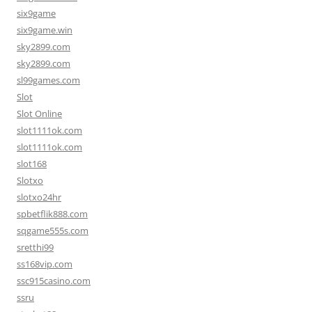
six9game
six9game.win
sky2899.com
sky2899.com
sl99games.com
Slot
Slot Online
slot1111ok.com
slot1111ok.com
slot168
Slotxo
slotxo24hr
spbetflik888.com
sqgame555s.com
sretthi99
ss168vip.com
ssc915casino.com
ssru