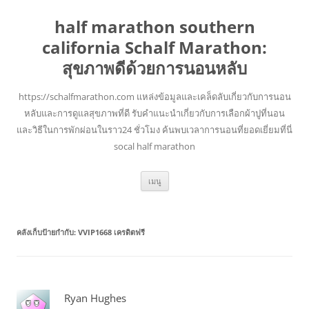
half marathon southern
california Schalf Marathon:
สุขภาพดีด้วยการนอนหลับ
https://schalfmarathon.com แหล่งข้อมูลและเคล็ดลับเกี่ยวกับการนอน
หลับและการดูแลสุขภาพที่ดี รับคำแนะนำเกี่ยวกับการเลือกผ้าปูที่นอน
และวิธีในการพักผ่อนในราว24 ชั่วโมง ค้นพบเวลาการนอนที่ยอดเยี่ยมที่นี่
socal half marathon
ข้าม
เมนู
ไป
ยัง
เนื้อหา
คลังเก็บป้ายกำกับ:
VVIP1668 เครดิตฟรี
Ryan Hughes