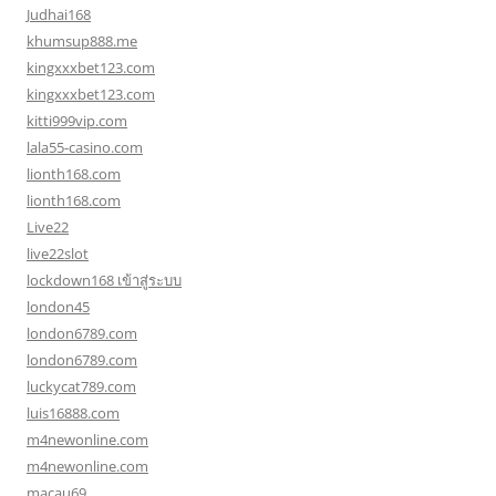
Judhai168
khumsup888.me
kingxxxbet123.com
kingxxxbet123.com
kitti999vip.com
lala55-casino.com
lionth168.com
lionth168.com
Live22
live22slot
lockdown168 เข้าสู่ระบบ
london45
london6789.com
london6789.com
luckycat789.com
luis16888.com
m4newonline.com
m4newonline.com
macau69