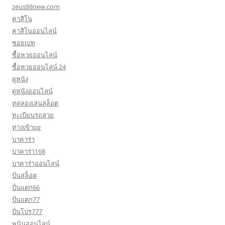
zeus88new.com
คาสิโน
คาสิโนออนไลน์
ซอยเบท
ซื้อหวยออนไลน์
ซื้อหวยออนไลน์ 24
ดูหนัง
ดูหนังออนไลน์
ทดลองเล่นสล็อต
ทะเบียนรถสวย
ทางเข้าpg
บาคาร่า
บาคาร่า168
บาคาร่าออนไลน์
ปั่นสล็อต
ปั่นแตก66
ปั่นแตก77
ปั่นโปร777
พนันออนไลน์