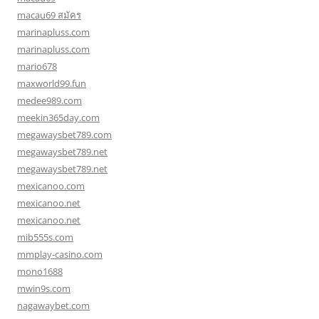
macau69 สมัคร
marinapluss.com
marinapluss.com
mario678
maxworld99.fun
medee989.com
meekin365day.com
megawaysbet789.com
megawaysbet789.net
megawaysbet789.net
mexicanoo.com
mexicanoo.net
mexicanoo.net
mib555s.com
mmplay-casino.com
mono1688
mwin9s.com
nagawaybet.com