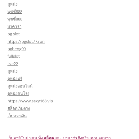
ดูหนัง
พุซซี่888
พุซซี่888
บาคาร่า
pg slot
https://pgslot77.run
pgheng99
fullslot
live22
ดูหนัง
ดูหนังฟรี
ดูหนังออนไลน์
ดูหนังชนโรง
https://www.sexy168.vip
สล็อตเว็บตรง
เว็บหวยเงิน
เว็บคาสิโนน่าเล่น ทั้ง
สล็อต
และ
บาคาร่า
ตึงจริงแตกบ่อยมาก