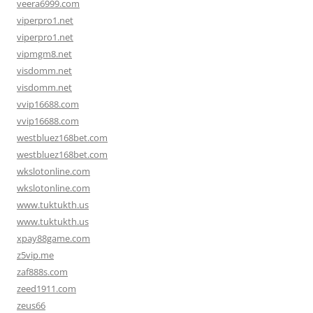
veera6999.com
viperpro1.net
viperpro1.net
vipmgm8.net
visdomm.net
visdomm.net
vvip16688.com
vvip16688.com
westbluez168bet.com
westbluez168bet.com
wkslotonline.com
wkslotonline.com
www.tuktukth.us
www.tuktukth.us
xpay88game.com
z5vip.me
zaf888s.com
zeed1911.com
zeus66