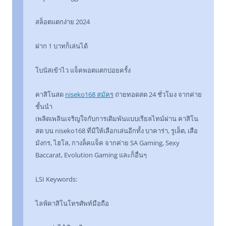
สล็อตแตกง่าย 2024
ฝาก 1 บาทก็เล่นได้
โบนัสเข้าไว แจ็คพอตแตกบ่อยครั้ง
คาสิโนสด
niseko168 สมัคร
ถ่ายทอดสด 24 ชั่วโมง จากค่าย
ชั้นนำ
เพลิดเพลินเจริญใจกับการเดิมพันแบบเรียลไทม์ผ่าน คาสิโน
สด บน niseko168 ที่มีให้เลือกเล่นอีกทั้ง บาคาร่า, รูเล็ต, เสือ
มังกร, ไฮโล, กางล็คแจ็ค จากค่าย SA Gaming, Sexy
Baccarat, Evolution Gaming และก็อื่นๆ
LSI Keywords:
ไลฟ์คาสิโนโทรศัพท์มือถือ