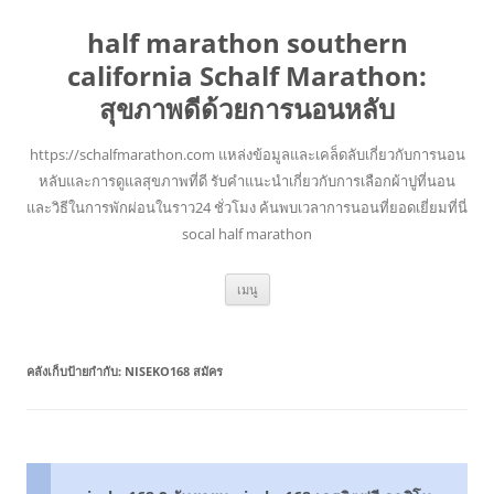
half marathon southern
california Schalf Marathon:
สุขภาพดีด้วยการนอนหลับ
https://schalfmarathon.com แหล่งข้อมูลและเคล็ดลับเกี่ยวกับการนอน
หลับและการดูแลสุขภาพที่ดี รับคำแนะนำเกี่ยวกับการเลือกผ้าปูที่นอน
และวิธีในการพักผ่อนในราว24 ชั่วโมง ค้นพบเวลาการนอนที่ยอดเยี่ยมที่นี่
socal half marathon
ข้าม
เมนู
ไป
ยัง
เนื้อหา
คลังเก็บป้ายกำกับ:
NISEKO168 สมัคร