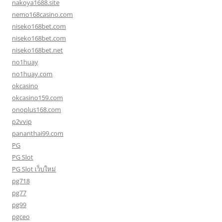
nakoya1688.site
nemo168casino.com
niseko168bet.com
niseko168bet.com
niseko168bet.net
no1huay
no1huay.com
okcasino
okcasino159.com
onoplus168.com
p2vvip
pananthai99.com
PG
PG Slot
PG Slot เว็บใหม่
pg718
pg77
pg99
pgceo