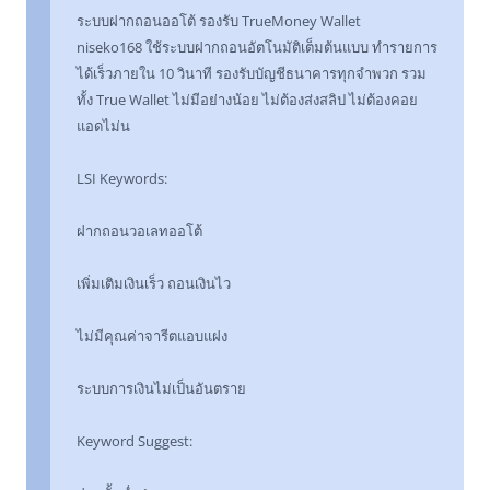
ระบบฝากถอนออโต้ รองรับ TrueMoney Wallet
niseko168 ใช้ระบบฝากถอนอัตโนมัติเต็มต้นแบบ ทำรายการ
ได้เร็วภายใน 10 วินาที รองรับบัญชีธนาคารทุกจำพวก รวม
ทั้ง True Wallet ไม่มีอย่างน้อย ไม่ต้องส่งสลิป ไม่ต้องคอย
แอดไม่น
LSI Keywords:
ฝากถอนวอเลทออโต้
เพิ่มเติมเงินเร็ว ถอนเงินไว
ไม่มีคุณค่าจารีตแอบแฝง
ระบบการเงินไม่เป็นอันตราย
Keyword Suggest: