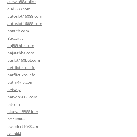
askwin88.online
audi688.com
autoslot16888.com
autoslot16888.com
ba88th.com
Baccarat
baj88thbz.com
baj88thbz.com
baslot168bet.com
betflixtikto.info
betflixtikto.info
betm4vip.com
betway
betwin6666.com
bitcoin
bluewin8888.info
bonus888
boonlert1688.com
cafe444