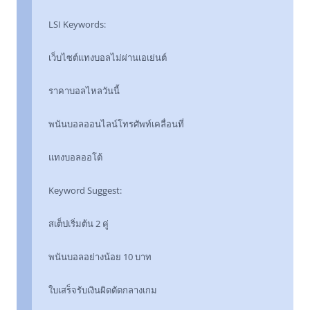
LSI Keywords:
เว็บไซต์แทงบอลไม่ผ่านเอเย่นต์
ราคาบอลไหลวันนี้
พนันบอลออนไลน์โทรศัพท์เคลื่อนที่
แทงบอลออโต้
Keyword Suggest:
สเต็ปเริ่มต้น 2 คู่
พนันบอลอย่างน้อย 10 บาท
ใบเสร็จรับเงินผิดตัดกลางเกม