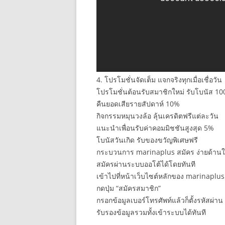
4. โปรโมชั่นจัดเต็ม แจกจริงทุกเมื่อเชื่อวัน
โปรโมชั่นต้อนรับสมาชิกใหม่ รับโบนัส 1
คืนยอดเสียรายสัปดาห์ 10%
กิจกรรมหมุนวงล้อ ลุ้นเครดิตฟรีแต่ละวัน
แนะนำเพื่อนรับค่าคอมมิชชันสูงสุด 5%
โบนัสวันเกิด รับของขวัญพิเศษฟรี
กระบวนการ marinaplus สมัคร ง่ายด้านใ
สมัครผ่านระบบออโต้ได้โดยทันที
เข้าไปที่หน้าเว็บไซต์หลักของ marinaplus
กดปุ่ม “สมัครสมาชิก”
กรอกข้อมูลเบอร์โทรศัพท์แล้วก็ตั้งรหัสผ่าน
รับรองข้อมูลรวมทั้งเข้าระบบได้ทันที