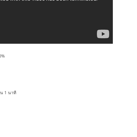
00%
น 1 นาที