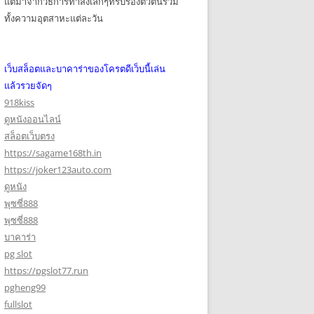
แต่มาจากวิธีการทำสิ่งเล็กๆที่รับรองตัวตนรวม
ทั้งความอุตสาหะแต่ละวัน
เว็บสล็อตและบาคาร่าของโครตดีเว็บนี้เล่น
แล้วรวยจัดๆ
918kiss
ดูหนังออนไลน์
สล็อตเว็บตรง
https://sagame168th.in
https://joker123auto.com
ดูหนัง
พุซซี่888
พุซซี่888
บาคาร่า
pg slot
https://pgslot77.run
pgheng99
fullslot