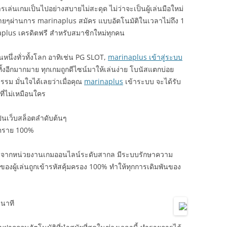
ล่นเกมเป็นไปอย่างสบายไม่สะดุด ไม่ว่าจะเป็นผู้เล่นมือใหม่
ายๆผ่านการ marinaplus สมัคร แบบอัตโนมัติในเวลาไม่ถึง 1
aplus เครดิตฟรี สำหรับสมาชิกใหม่ทุกคน
นหนึ่งทั่วทั้งโลก อาทิเช่น PG SLOT,
marinaplus เข้าสู่ระบบ
ั้งอีกมากมาย ทุกเกมถูกดีไซน์มาให้เล่นง่าย โบนัสแตกบ่อย
รม มั่นใจได้เลยว่าเมื่อคุณ
marinaplus
เข้าระบบ จะได้รับ
่ไม่เหมือนใคร
็นเว็บสล็อตลำดับต้นๆ
ันตราย 100%
บรองจากหน่วยงานเกมออนไลน์ระดับสากล มีระบบรักษาความ
ของผู้เล่นถูกเข้ารหัสคุ้มครอง 100% ทำให้ทุกการเดิมพันของ
ินาที