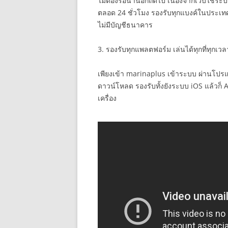
ไม่ต้องรอนานอีกถัดไป เนื่องจากเว็บใช้ระบ
ตลอด 24 ชั่วโมง รองรับทุกแบงค์ในประเทศไ
ไม่มีบัญชีธนาคาร
3. รองรับทุกแพลตฟอร์ม เล่นได้ทุกที่ทุกเวล
เพียงเข้า marinaplus เข้าระบบ ผ่านโปรแก
ดาวน์โหลด รองรับทั้งยังระบบ iOS แล้วก็ An
เครื่อง