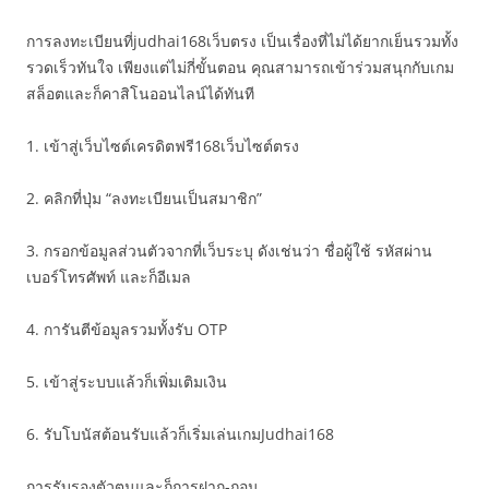
การลงทะเบียนที่judhai168เว็บตรง เป็นเรื่องที่ไม่ได้ยากเย็นรวมทั้ง
รวดเร็วทันใจ เพียงแต่ไม่กี่ขั้นตอน คุณสามารถเข้าร่วมสนุกกับเกม
สล็อตและก็คาสิโนออนไลน์ได้ทันที
1. เข้าสู่เว็บไซต์เครดิตฟรี168เว็บไซต์ตรง
2. คลิกที่ปุ่ม “ลงทะเบียนเป็นสมาชิก”
3. กรอกข้อมูลส่วนตัวจากที่เว็บระบุ ดังเช่นว่า ชื่อผู้ใช้ รหัสผ่าน
เบอร์โทรศัพท์ และก็อีเมล
4. การันตีข้อมูลรวมทั้งรับ OTP
5. เข้าสู่ระบบแล้วก็เพิ่มเติมเงิน
6. รับโบนัสต้อนรับแล้วก็เริ่มเล่นเกมJudhai168
การรับรองตัวตนและก็การฝาก-ถอน