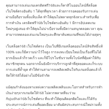
คุณสามารถเล่นเกมเครดิตฟรี168และก็คาสิโนออนไลน์ที่สล็อต
เว็บไซต์ตรงอันดับ 1 ได้ทุกที่ทุกเวลา ด้วยการรอคอยงรับการเล่น
ผ่านมือถือรวมทั้งแท็บเล็ต ทำให้คุณไม่พลาดทุกจังหวะสำหรับเพื่อ
การทำเงิน เครดิตฟรี168เว็บไซต์ตรงอันดับ 1 มีการอัปเดตเกม
ใหม่ๆอยู่เสมอ ทำให้คุณไม่น่าเบื่อรวมทั้งมีความสนุกตลอดเวลา คุณ
สามารถทดลองเล่นเกมใหม่ๆและศึกษาค้นพบเกมที่ชอบได้ง่ายสุดๆ
เว็บสล็อต168 เว็บไซต์ตรง เป็นเว็บที่มีเกมสล็อตออนไลน์ลิขสิทธิ์แท้
100% และก็มีความน่าไว้ใจสูง การลงทะเบียนใหม่เป็นเรื่องที่ไม่ได้
ยากเย็นแล้วก็รวดเร็ว และก็มีโปรโมชั่นรวมทั้งโบนัสที่คุ้มค่าให้กับ
สมาชิกทุกคน นอกจากนั้นยังมีการบริการลูกค้าที่สุดยอดและก็ระบบ
การเล่นที่ล้ำยุค ทำให้ท่านสามารถเพลิดเพลินใจกับเกมสล็อตแล้วก็
จัดให้168ได้อย่างไม่มีข้อจำกัด
แม้คุณกำลังมองหาแหล่งความเพลิดเพลินและโอกาสสำหรับการทำ
เงินง่ายๆจากเกมจัดให้168 ไม่ควรพลาดที่จะร่วม
กับjudhai168เว็บไซต์ตรง ที่จะทำให้คุณติดอกติดใจและก็ได้รับ
ประสบการณ์การเล่นที่ยอดเยี่ยม มาสัมผัสประสบการณ์ใหม่รวมทั้ง