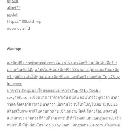
pg slot
allbet24
pgslot
https://188betth.vip
doomovie hd
เรื่องล่าสุด
เครดิตฟรี Hengjing168d.com 24 ก.ย. 69 เครดิตฟรี เกมเดิมพัน ที่สร้าง
ความบันเทิง ดีที่สุด โปรโมชั่นเครดิตฟรี 100% กล่องสุ่มเฮงเฮง รับเครดิต
ฟรี ยูสเดียว เล่นได้ทุกเกม เครดิตฟรี แจก เครดิตฟรี เยอะที่สุด Top 76 by
Imogene
บาคาร่า เปิดมุมมองใหม่ของเกมบาคาร่า Top 42 by Deidre
sexy168c.com เซียนบาคาร่าตัวจริงรับ 3 แสน ถอนได้จริงทุกเวลา บาคา
ร่าสด ดีลเลอร์สาวสวย บาคาร่า เปิดเกมไว รับโปรใหญ่ไปเลย 15 JUL 26
สล็อตเว็บตรง คาสิโนครบทุกค่าย เข้าเล่นง่าย ฟีลดี ลุ้นกงล้อมหาเศรษฐี
สะสมเพชร จ่ายตรง กี่ล้านก็จ่าย การันตี กำไรหลักแสน tangtem168 เริ่ม
ก่อนวันนี้ มีลุ้นก่อนใคร Top 80 by Kami Tangtem168e.com 8 สิงหาคม