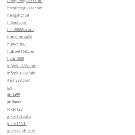
hengheng9899.com
hengheng9899.com
hengjing168
hi6bet.com
hiso8888s.com
hongkong456
huayhit88
hubbet168.com
hydra888
infyplus888.com
infyplus888.info
item388.com
jav
jinda55
jinda888
Joker123
joker123auto
joker123th
Joker123th.com