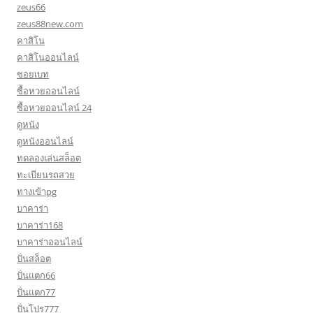
zeus66
zeus88new.com
คาสิโน
คาสิโนออนไลน์
ซอยเบท
ซื้อหวยออนไลน์
ซื้อหวยออนไลน์ 24
ดูหนัง
ดูหนังออนไลน์
ทดลองเล่นสล็อต
ทะเบียนรถสวย
ทางเข้าpg
บาคาร่า
บาคาร่า168
บาคาร่าออนไลน์
ปั่นสล็อต
ปั่นแตก66
ปั่นแตก77
ปั่นโปร777