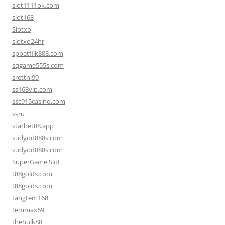
slot1111ok.com
slot168
Slotxo
slotxo24hr
spbetflik888.com
sqgame555s.com
sretthi99
ss168vip.com
ssc915casino.com
ssru
starbet88.app
sudyod888s.com
sudyod888s.com
SuperGame Slot
t88golds.com
t88golds.com
tangtem168
temmax69
thehulk88