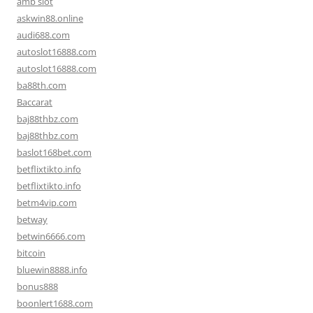
amb slot
askwin88.online
audi688.com
autoslot16888.com
autoslot16888.com
ba88th.com
Baccarat
baj88thbz.com
baj88thbz.com
baslot168bet.com
betflixtikto.info
betflixtikto.info
betm4vip.com
betway
betwin6666.com
bitcoin
bluewin8888.info
bonus888
boonlert1688.com