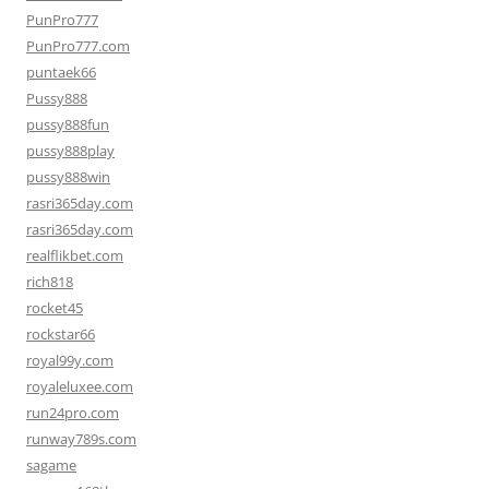
PunPro777
PunPro777.com
puntaek66
Pussy888
pussy888fun
pussy888play
pussy888win
rasri365day.com
rasri365day.com
realflikbet.com
rich818
rocket45
rockstar66
royal99y.com
royaleluxee.com
run24pro.com
runway789s.com
sagame