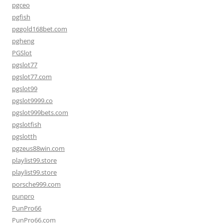
pgceo
pgfish
pggold168bet.com
pgheng
PGSlot
pgslot77
pgslot77.com
pgslot99
pgslot9999.co
pgslot999bets.com
pgslotfish
pgslotth
pgzeus88win.com
playlist99.store
playlist99.store
porsche999.com
punpro
PunPro66
PunPro66.com