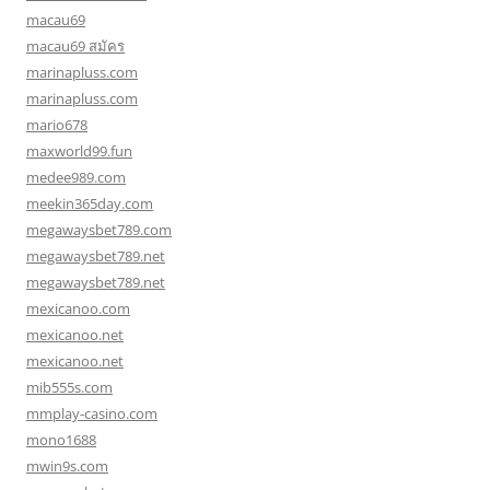
macau69
macau69 สมัคร
marinapluss.com
marinapluss.com
mario678
maxworld99.fun
medee989.com
meekin365day.com
megawaysbet789.com
megawaysbet789.net
megawaysbet789.net
mexicanoo.com
mexicanoo.net
mexicanoo.net
mib555s.com
mmplay-casino.com
mono1688
mwin9s.com