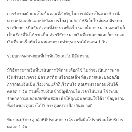
การรับรองตัวตนเป็นขั้นตอนที่สำคัญในการสมัครเป็นสมาชิก เพื่อ
ความปลอดภัยและปกป้องการโกง judhai168เว็บไซต์ตรง มีระบบ
ระเบียบการยืนยันตัวตนที่ง่ายรวมทั้งเร็ว นอกนั้น การฝาก-ถอนเงินก็
เป็นเรื่องที่ไม่ได้ยากเย็น ด้วยวิธีการฝากเงินที่มากมายและก็การถอน
เงินที่รวดเร็วทันใจ คุณสามารถทำธุรกรรมได้ตลอด 1 วัน
ระบบการฝาก-ถอนที่เร็วทันใจและไม่มีอันตราย
มีวิธีการฝากเงินที่นานัปการให้ท่านเลือกใช้ ไม่ว่าจะเป็นการฝาก
เงินผ่านธนาคาร บัตรเครดิต หรือวอลเล็ท ที่สะดวกและปลอดภัย
การถอนเงินเป็นเรื่องง่ายแล้วก็เร็วทันใจ คุณสามารถถอนเงินได้
ตลอด 1 วัน รวมทั้งรับเงินเข้าบัญชีภายในเวลาไม่นาน ใช้ระบบ
รักษาความปลอดภัยที่ทันสมัย เพื่อให้คุณมั่นอกมั่นใจได้ว่าข้อมูลรวม
ทั้งเงินของคุณจะได้รับการคุ้มครองป้องกันอย่างดี
ทีมงานบริการลูกค้าที่มีประสบการณ์รวมทั้งมือโปร พร้อมให้บริการ
ตลอด 1 วัน