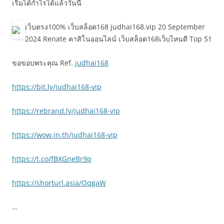
เริ่มได้กำไรได้แล้ววันนี้
เว็บตรง100% เว็บสล็อต168 judhai168.vip 20 September
2024 Renate คาสิโนออนไลน์ เว็บสล็อต168เว็บไหนดี Top 51
ขอขอบพระคุณ Ref.
judhai168
https://bit.ly/judhai168-vip
https://rebrand.ly/judhai168-vip
https://wow.in.th/judhai168-vip
https://t.co/fBXGneBr9p
https://shorturl.asia/OqgaW
…