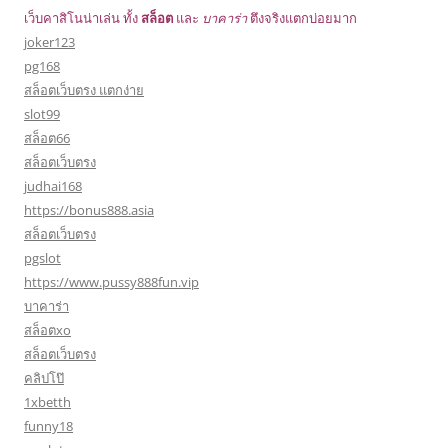
เว็บคาสิโนน่าเล่น ทั้ง
สล็อต
และ
บาคาร่า
ตึงจริงแตกบ่อยมาก
joker123
pg168
สล็อตเว็บตรง แตกง่าย
slot99
สล็อต66
สล็อตเว็บตรง
judhai168
https://bonus888.asia
สล็อตเว็บตรง
pgslot
https://www.pussy888fun.vip
บาคาร่า
สล็อตxo
สล็อตเว็บตรง
คลิปโป๊
1xbetth
funny18