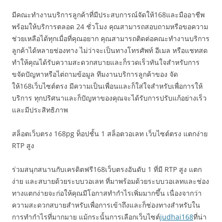
มีคณะทำงานบริการลูกค้าที่มีประสบการณ์จัดให้168และมืออาชีพ
พร้อมให้บริการตลอด 24 ชั่วโมง คุณสามารถสอบถามหรือขอความ
ช่วยเหลือได้ทุกเมื่อที่คุณอยาก คุณสามารถติดต่อคณะทำงานบริการ
ลูกค้าได้หลายช่องทาง ไม่ว่าจะเป็นทางโทรศัพท์ อีเมล หรือแชทสด
ทำให้คุณได้รับความสะดวกสบายและก็รวดเร็วทันใจสำหรับการ
ขจัดปัญหาหรือไต่ถามข้อมูล ทีมงานบริการลูกค้าของ จัด
ให้168เว็บไซต์ตรง มีความเป็นเพื่อนและก็ใส่ใจสำหรับเพื่อการให้
บริการ ทุกปริศนาและก็ปัญหาของคุณจะได้รับการปรับแก้อย่างเร็ว
และมีประสิทธิภาพ
สล็อตเว็บตรง 168pg ท็อปชั้น 1 สล็อตวอเลท เว็บไซต์ตรง แตกง่าย
RTP สูง
ร่วมสนุกสนานกับเครดิตฟรี168เว็บตรงอันดับ 1 ที่มี RTP สูง แตก
ง่าย และสบายด้วยระบบวอเลท ที่มาพร้อมด้วยระบบวอเลทและช่อง
ทางแตกง่ายจะก่อให้คุณมีโอกาสทำกำไรเพิ่มมากขึ้น เนื่องจากว่า
ความสะดวกสบายสำหรับเพื่อการเข้าถึงและก็ช่องทางสำหรับใน
การทำกำไรที่มากมาย แม้กระนั้นการเลือกเว็บไซต์
judhai168
ที่น่า