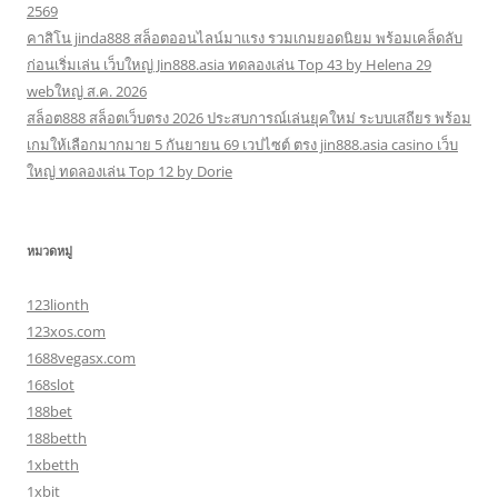
2569
คาสิโน jinda888 สล็อตออนไลน์มาแรง รวมเกมยอดนิยม พร้อมเคล็ดลับ
ก่อนเริ่มเล่น เว็บใหญ่ Jin888.asia ทดลองเล่น Top 43 by Helena 29
webใหญ่ ส.ค. 2026
สล็อต888 สล็อตเว็บตรง 2026 ประสบการณ์เล่นยุคใหม่ ระบบเสถียร พร้อม
เกมให้เลือกมากมาย 5 กันยายน 69 เวปไซต์ ตรง jin888.asia casino เว็บ
ใหญ่ ทดลองเล่น Top 12 by Dorie
หมวดหมู่
123lionth
123xos.com
1688vegasx.com
168slot
188bet
188betth
1xbetth
1xbit