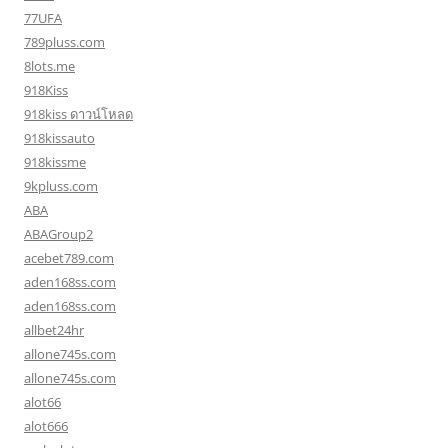
77UFA
789pluss.com
8lots.me
918Kiss
918kiss ดาวน์โหลด
918kissauto
918kissme
9kpluss.com
ABA
ABAGroup2
acebet789.com
aden168ss.com
aden168ss.com
allbet24hr
allone745s.com
allone745s.com
alot66
alot666