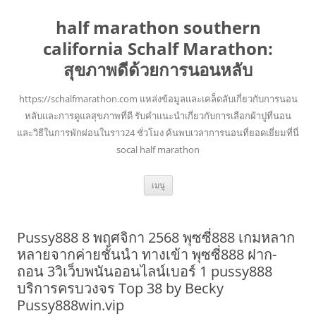
half marathon southern
california Schalf Marathon:
สุขภาพดีด้วยการนอนหลับ
https://schalfmarathon.com แหล่งข้อมูลและเคล็ดลับเกี่ยวกับการนอน
หลับและการดูแลสุขภาพที่ดี รับคำแนะนำเกี่ยวกับการเลือกผ้าปูที่นอน
และวิธีในการพักผ่อนในราว24 ชั่วโมง ค้นพบเวลาการนอนที่ยอดเยี่ยมที่นี่
socal half marathon
ข้าม
เมนู
ไป
ยัง
เนื้อหา
Pussy888 8 พฤศจิกา 2568 พุซซี่888 เกมหลาก
หลายจากค่ายชั้นนำ ทางเข้า พุซซี่888 ฝาก-
ถอน 3วิเว็บพนันออนไลน์เบอร์ 1 pussy888
บริการครบวงจร Top 38 by Becky
Pussy888win.vip