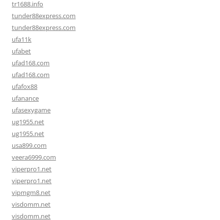
tr1688.info
tunder88express.com
tunder88express.com
ufa11k
ufabet
ufad168.com
ufad168.com
ufafox88
ufanance
ufasexygame
ug1955.net
ug1955.net
usa899.com
veera6999.com
viperpro1.net
viperpro1.net
vipmgm8.net
visdomm.net
visdomm.net