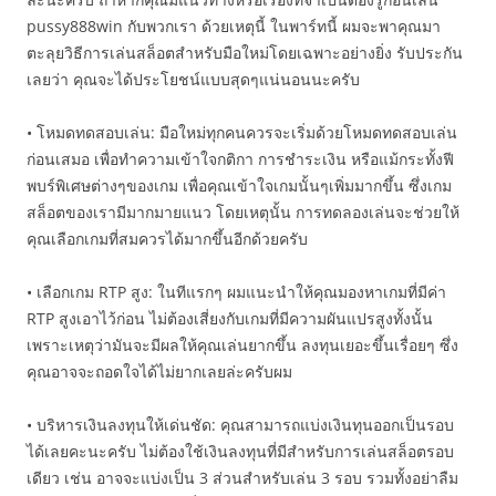
pussy888win กับพวกเรา ด้วยเหตุนี้ ในพาร์ทนี้ ผมจะพาคุณมา
ตะลุยวิธีการเล่นสล็อตสำหรับมือใหม่โดยเฉพาะอย่างยิ่ง รับประกัน
เลยว่า คุณจะได้ประโยชน์แบบสุดๆแน่นอนนะครับ
• โหมดทดสอบเล่น: มือใหม่ทุกคนควรจะเริ่มด้วยโหมดทดสอบเล่น
ก่อนเสมอ เพื่อทำความเข้าใจกติกา การชำระเงิน หรือแม้กระทั้งฟี
พบร์พิเศษต่างๆของเกม เพื่อคุณเข้าใจเกมนั้นๆเพิ่มมากขึ้น ซึ่งเกม
สล็อตของเรามีมากมายแนว โดยเหตุนั้น การทดลองเล่นจะช่วยให้
คุณเลือกเกมที่สมควรได้มากขึ้นอีกด้วยครับ
• เลือกเกม RTP สูง: ในทีแรกๆ ผมแนะนำให้คุณมองหาเกมที่มีค่า
RTP สูงเอาไว้ก่อน ไม่ต้องเสี่ยงกับเกมที่มีความผันแปรสูงทั้งนั้น
เพราะเหตุว่ามันจะมีผลให้คุณเล่นยากขึ้น ลงทุนเยอะขึ้นเรื่อยๆ ซึ่ง
คุณอาจจะถอดใจได้ไม่ยากเลยล่ะครับผม
• บริหารเงินลงทุนให้เด่นชัด: คุณสามารถแบ่งเงินทุนออกเป็นรอบ
ได้เลยคะนะครับ ไม่ต้องใช้เงินลงทุนที่มีสำหรับการเล่นสล็อตรอบ
เดียว เช่น อาจจะแบ่งเป็น 3 ส่วนสำหรับเล่น 3 รอบ รวมทั้งอย่าลืม