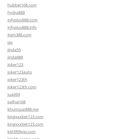
hubbet168.com
hydra888
infyplus888.com
infyplus888.info
item388.com
jav
jinda55
jinda888
Joker123
joker123auto
joker123th
Joker123th.com
juad69
Judhai168
khumsup888.me
kingxxxbet123.com
kingxxxbet123.com
kitti999vip.com