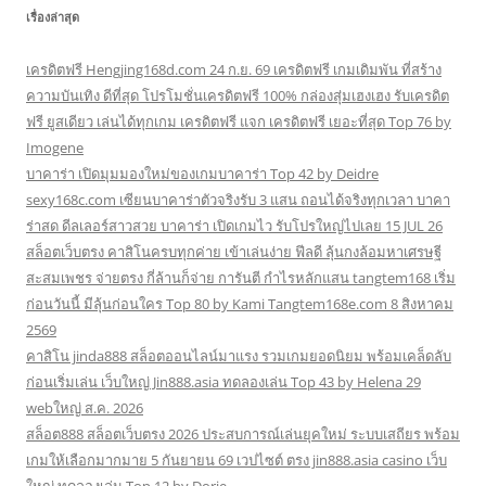
เรื่องล่าสุด
เครดิตฟรี Hengjing168d.com 24 ก.ย. 69 เครดิตฟรี เกมเดิมพัน ที่สร้าง
ความบันเทิง ดีที่สุด โปรโมชั่นเครดิตฟรี 100% กล่องสุ่มเฮงเฮง รับเครดิต
ฟรี ยูสเดียว เล่นได้ทุกเกม เครดิตฟรี แจก เครดิตฟรี เยอะที่สุด Top 76 by
Imogene
บาคาร่า เปิดมุมมองใหม่ของเกมบาคาร่า Top 42 by Deidre
sexy168c.com เซียนบาคาร่าตัวจริงรับ 3 แสน ถอนได้จริงทุกเวลา บาคา
ร่าสด ดีลเลอร์สาวสวย บาคาร่า เปิดเกมไว รับโปรใหญ่ไปเลย 15 JUL 26
สล็อตเว็บตรง คาสิโนครบทุกค่าย เข้าเล่นง่าย ฟีลดี ลุ้นกงล้อมหาเศรษฐี
สะสมเพชร จ่ายตรง กี่ล้านก็จ่าย การันตี กำไรหลักแสน tangtem168 เริ่ม
ก่อนวันนี้ มีลุ้นก่อนใคร Top 80 by Kami Tangtem168e.com 8 สิงหาคม
2569
คาสิโน jinda888 สล็อตออนไลน์มาแรง รวมเกมยอดนิยม พร้อมเคล็ดลับ
ก่อนเริ่มเล่น เว็บใหญ่ Jin888.asia ทดลองเล่น Top 43 by Helena 29
webใหญ่ ส.ค. 2026
สล็อต888 สล็อตเว็บตรง 2026 ประสบการณ์เล่นยุคใหม่ ระบบเสถียร พร้อม
เกมให้เลือกมากมาย 5 กันยายน 69 เวปไซต์ ตรง jin888.asia casino เว็บ