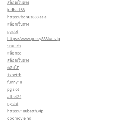
สล็อตเว็บตรง
judhai168
https://bonus888.asia
สล็อตเว็บตรง
pgslot
https://www.pussy888fun.vip
บาคาร่า
สล็อตxo
สล็อตเว็บตรง
คลิปโป๊
1xbetth
funny18
pg slot
allbet24
pgslot
https://188betth.vip
doomovie hd