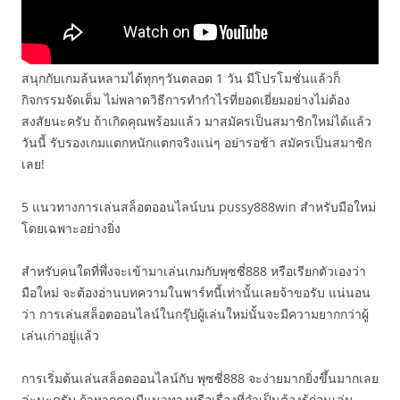
สนุกกับเกมล้นหลามได้ทุกๆวันตลอด 1 วัน มีโปรโมชั่นแล้วก็
กิจกรรมจัดเต็ม ไม่พลาดวิธีการทำกำไรที่ยอดเยี่ยมอย่างไม่ต้อง
สงสัยนะครับ ถ้าเกิดคุณพร้อมแล้ว มาสมัครเป็นสมาชิกใหม่ได้แล้ว
วันนี้ รับรองเกมแตกหนักแตกจริงแน่ๆ อย่ารอช้า สมัครเป็นสมาชิก
เลย!
5 แนวทางการเล่นสล็อตออนไลน์บน pussy888win สำหรับมือใหม่
โดยเฉพาะอย่างยิ่ง
สำหรับคนใดที่พึ่งจะเข้ามาเล่นเกมกับพุซซี่888 หรือเรียกตัวเองว่า
มือใหม่ จะต้องอ่านบทความในพาร์ทนี้เท่านั้นเลยจ้าขอรับ แน่นอน
ว่า การเล่นสล็อตออนไลน์ในกรุ๊ปผู้เล่นใหม่นั้นจะมีความยากกว่าผู้
เล่นเก่าอยู่แล้ว
การเริ่มต้นเล่นสล็อตออนไลน์กับ พุซซี่888 จะง่ายมากยิ่งขึ้นมากเลย
ล่ะนะครับ ถ้าหากคุณมีแนวทางหรือเรื่องที่จำเป็นต้องรู้ก่อนเล่น