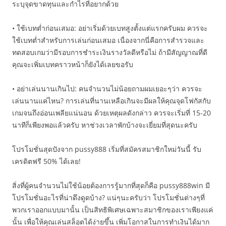
ระบุจุดขาดทุนและกำไรที่อยากด้วย
• ใช้เบทต่ำก่อนเสมอ: อย่าเริ่มด้วยเบทสูงตั้งแต่แรกครับผม ควรจะ
ใช้เบทต่ำสำหรับการเล่นก่อนเสมอ เนื่องจากนี่คือการสำรวจและ
ทดสอบเกมว่ามีรอบการชำระเงินรางวัลดีหรือไม่ ถ้ามีสัญญาณที่ดี
คุณจะเพิ่มเบทคราวหน้าก็ยังได้เลยขอรับ
• อย่าเล่นนานเกินไป: คนจำนวนไม่น้อยถามผมเยอะๆว่า ควรจะ
เล่นนานแค่ไหน? การเล่นที่นานเหลือเกินจะมีผลให้คุณจุดโฟกัสกับ
เกมจนถึงอ่อนเพลียแน่นอน ด้วยเหตุผลดังกล่าว ควรจะเริ่มที่ 15-20
นาทีก็เพียงพอแล้วครับ หาช่วงเวลาพักบ้างจะเยี่ยมที่สุดนะครับ
โปรโมชั่นสุดปังจาก pussy888 เริ่มที่สมัครสมาชิกใหม่วันนี้ รับ
เครดิตฟรี 50% ได้เลย!
สิ่งที่ผู้คนจำนวนไม่ใช้น้อยต้องการรู้มากที่สุดก็คือ pussy888win มี
โปรโมชั่นอะไรที่น่าดึงดูดบ้าง? แน่ๆนะครับว่า โปรโมชั่นต่างๆที่
พวกเราออกแบบมานั้น เป็นสิทธิพิเศษเฉพาะสมาชิกของเราเพียงแค่
นั้น เพื่อให้คุณเล่นสล็อตได้ง่ายขึ้น เพิ่มโอกาสในการทำเงินได้มาก