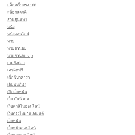
สล็อตเว็บตรง 168
สล็อตแตกดี
สวนสุนันทา
หนัง
หนังออนไลน์
หวย
หวยฮานอย
หวยฮานอย vip
เกมยิงปลา
เครดิตฟรี
เซ็กซี่บาคาร่า
เดิมพันกีฬา
เปิดเว็บพนัน
เว็บ มันนี่ เกม
เว็บคาสิโนออนไลน์
เว็บตรงไม่ผ่านเอเย่นต์
เว็บพนัน
เว็บพนันออนไลน์