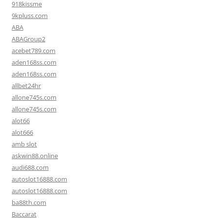
918kissme
9kpluss.com
ABA
ABAGroup2
acebet789.com
aden168ss.com
aden168ss.com
allbet24hr
allone745s.com
allone745s.com
alot66
alot666
amb slot
askwin88.online
audi688.com
autoslot16888.com
autoslot16888.com
ba88th.com
Baccarat