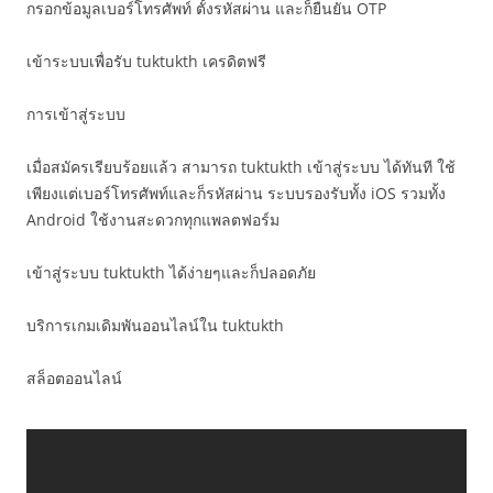
กรอกข้อมูลเบอร์โทรศัพท์ ตั้งรหัสผ่าน และก็ยืนยัน OTP
เข้าระบบเพื่อรับ tuktukth เครดิตฟรี
การเข้าสู่ระบบ
เมื่อสมัครเรียบร้อยแล้ว สามารถ tuktukth เข้าสู่ระบบ ได้ทันที ใช้
เพียงแต่เบอร์โทรศัพท์และก็รหัสผ่าน ระบบรองรับทั้ง iOS รวมทั้ง
Android ใช้งานสะดวกทุกแพลตฟอร์ม
เข้าสู่ระบบ tuktukth ได้ง่ายๆและก็ปลอดภัย
บริการเกมเดิมพันออนไลน์ใน tuktukth
สล็อตออนไลน์