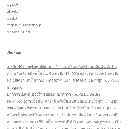
pg slot
allbet24
pgslot
https://188betth.vip
doomovie hd
เรื่องล่าสุด
เครดิตฟรี Hengjing168d.com 24 ก.ย. 69 เครดิตฟรี เกมเดิมพัน ที่สร้าง
ความบันเทิง ดีที่สุด โปรโมชั่นเครดิตฟรี 100% กล่องสุ่มเฮงเฮง รับเครดิต
ฟรี ยูสเดียว เล่นได้ทุกเกม เครดิตฟรี แจก เครดิตฟรี เยอะที่สุด Top 76 by
Imogene
บาคาร่า เปิดมุมมองใหม่ของเกมบาคาร่า Top 42 by Deidre
sexy168c.com เซียนบาคาร่าตัวจริงรับ 3 แสน ถอนได้จริงทุกเวลา บาคา
ร่าสด ดีลเลอร์สาวสวย บาคาร่า เปิดเกมไว รับโปรใหญ่ไปเลย 15 JUL 26
สล็อตเว็บตรง คาสิโนครบทุกค่าย เข้าเล่นง่าย ฟีลดี ลุ้นกงล้อมหาเศรษฐี
สะสมเพชร จ่ายตรง กี่ล้านก็จ่าย การันตี กำไรหลักแสน tangtem168 เริ่ม
ก่อนวันนี้ มีลุ้นก่อนใคร Top 80 by Kami Tangtem168e.com 8 สิงหาคม