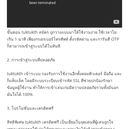
ขั้นตอน tuktukth สมัคร ถูกวางแบบมาให้ใช้งานง่าย ใช้เวลาไม่
เกิน 1 นาที เพียงกรอกเบอร์โทรศัพท์ ตั้งรหัสผ่าน และการันตี OTP
ก็สามารถเข้าสู่ระบบได้ในทันที
2. การเข้าสู่ระบบที่ปลอดภัย
tuktukth เข้าระบบ รองรับการใช้งานอีกทั้งคอมพิวเตอร์ มือถือ และ
ก็แท็บเล็ต โดยมีระบบระเบียบเข้ารหัส SSL ที่ช่วยปกป้องรักษา
ข้อมูลผู้ใช้งาน ทำให้การเข้าเล่นเกมมีความปลอดภัยรวมทั้งมั่นอก
มั่นใจได้ 100%
3. โปรโมชั่นและเครดิตฟรี
สิทธิพิเศษ tuktukth เครดิตฟรี เป็นเยี่ยมในจุดเด่นที่ผู้เล่นถูกใจ
เพราะสามารถใช้เล่นได้ทุกเกมและถอนเงินได้จริงตามข้อตกลง