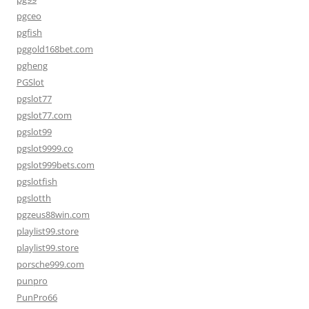
pgceo
pgfish
pggold168bet.com
pgheng
PGSlot
pgslot77
pgslot77.com
pgslot99
pgslot9999.co
pgslot999bets.com
pgslotfish
pgslotth
pgzeus88win.com
playlist99.store
playlist99.store
porsche999.com
punpro
PunPro66