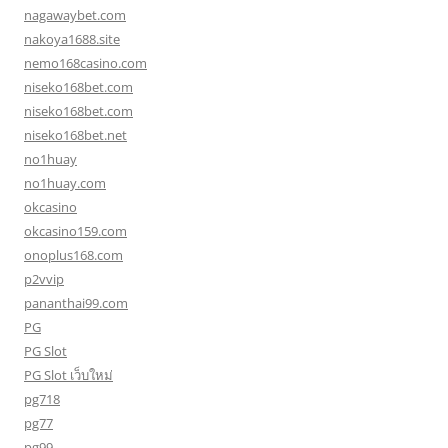
nagawaybet.com
nakoya1688.site
nemo168casino.com
niseko168bet.com
niseko168bet.com
niseko168bet.net
no1huay
no1huay.com
okcasino
okcasino159.com
onoplus168.com
p2vvip
pananthai99.com
PG
PG Slot
PG Slot เว็บใหม่
pg718
pg77
pg99