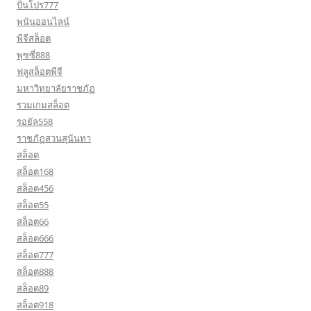
ปั่นโปร777
พนันออนไลน์
พีจีสล็อต
พุซซี่888
ฟลูสล็อตพีจี
มหาวิทยาลัยราชภัฏ
รวมเกมสล็อต
รอยัล558
ราชภัฏสวนสุนันทา
สล็อต
สล็อต168
สล็อต456
สล็อต55
สล็อต66
สล็อต666
สล็อต777
สล็อต888
สล็อต89
สล็อต918