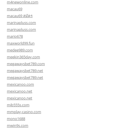
m4newonline.com
macau69
macau69 สมัคร
marinapluss.com
marinapluss.com
mario678
maxworld99.fun
medee989.com
meekin365day.com
megawaysbet789.com
megawaysbet789.net
megawaysbet789.net
mexicanoo.com
mexicanoo.net
mexicanoo.net
mib555s.com
mmplay-casino.com
mono1688
mwin9s.com