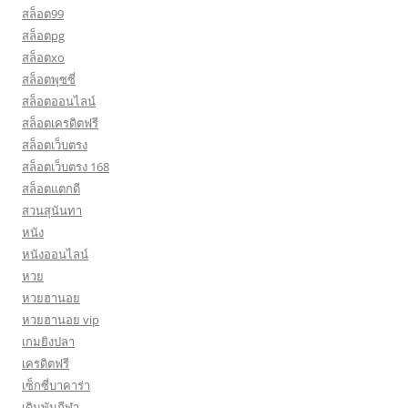
สล็อต99
สล็อตpg
สล็อตxo
สล็อตพุซซี่
สล็อตออนไลน์
สล็อตเครดิตฟรี
สล็อตเว็บตรง
สล็อตเว็บตรง 168
สล็อตแตกดี
สวนสุนันทา
หนัง
หนังออนไลน์
หวย
หวยฮานอย
หวยฮานอย vip
เกมยิงปลา
เครดิตฟรี
เซ็กซี่บาคาร่า
เดิมพันกีฬา