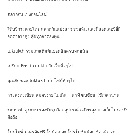
สลากกินแบ่งออนไลน์
ให้บริการหวยไทย สลากกินแบ่งลาว หวยหุ้น และก็ลอตเตอรี่ยี่กี
อัตราจ่ายสูง คุ้มทุกการลงทุน
tuktukth รวมเกมเดิมพันยอดฮิตครบทุกชนิด
เปรียบเทียบ tuktukth กับเว็บทั่วๆไป
คุณลักษณะ tuktukth เว็บไซต์ทั่วๆไป
การลงทะเบียน สมัครง่าย ไม่เกิน 1 นาที ซับซ้อน ใช้เวลานาน
ระบบเข้าสู่ระบบ รองรับทุกวัสดุอุปกรณ์ เสถียรสูง บางเว็บไม่รองรับ
มือถือ
โปรโมชั่น เครดิตฟรี โบนัสเยอะ โปรโมชั่นน้อย ข้อแม้เยอะ