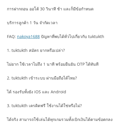
การฝากถอน ออโต้ 30 วินาที ช้า และก็มีข้อกำหนด
บริการลูกค้า 1 วัน จำกัดเวลา
FAQ:
nakoya1688
ปัญหาที่พบได้ทั่วไปเกี่ยวกับ tuktukth
1. tuktukth สมัคร ยากหรือเปล่า?
ไม่ยาก ใช้เวลาไม่ถึง 1 นาที พร้อมยืนยัน OTP ได้ทันที
2. tuktukth เข้าระบบ ผ่านมือถือได้ไหม?
ได้ รองรับทั้งยัง iOS และ Android
3. tuktukth เครดิตฟรี ใช้งานได้ใช่หรือไม่?
ได้จริง สามารถใช้เล่นได้ทุกเกมรวมทั้งเบิกเงินได้ตามข้อตกลง