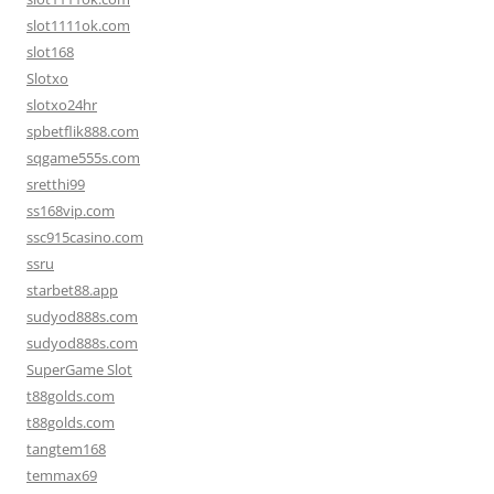
slot1111ok.com
slot168
Slotxo
slotxo24hr
spbetflik888.com
sqgame555s.com
sretthi99
ss168vip.com
ssc915casino.com
ssru
starbet88.app
sudyod888s.com
sudyod888s.com
SuperGame Slot
t88golds.com
t88golds.com
tangtem168
temmax69