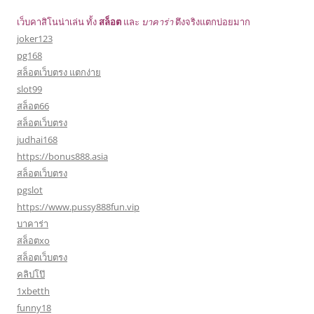
เว็บคาสิโนน่าเล่น ทั้ง
สล็อต
และ
บาคาร่า
ตึงจริงแตกบ่อยมาก
joker123
pg168
สล็อตเว็บตรง แตกง่าย
slot99
สล็อต66
สล็อตเว็บตรง
judhai168
https://bonus888.asia
สล็อตเว็บตรง
pgslot
https://www.pussy888fun.vip
บาคาร่า
สล็อตxo
สล็อตเว็บตรง
คลิปโป๊
1xbetth
funny18