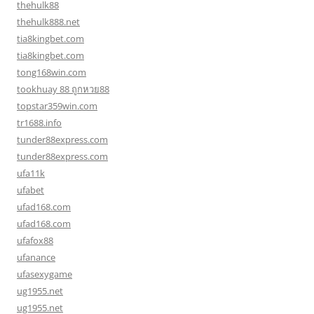
thehulk88
thehulk888.net
tia8kingbet.com
tia8kingbet.com
tong168win.com
tookhuay 88 ถูกหวย88
topstar359win.com
tr1688.info
tunder88express.com
tunder88express.com
ufa11k
ufabet
ufad168.com
ufad168.com
ufafox88
ufanance
ufasexygame
ug1955.net
ug1955.net