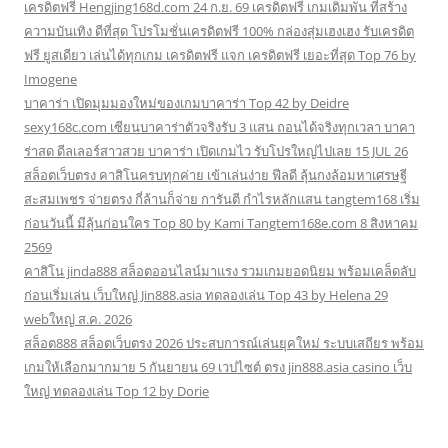
เครดิตฟรี Hengjing168d.com 24 ก.ย. 69 เครดิตฟรี เกมเดิมพัน ที่สร้าง
ความบันเทิง ดีที่สุด โปรโมชั่นเครดิตฟรี 100% กล่องสุ่มเฮงเฮง รับเครดิต
ฟรี ยูสเดียว เล่นได้ทุกเกม เครดิตฟรี แจก เครดิตฟรี เยอะที่สุด Top 76 by
Imogene
บาคาร่า เปิดมุมมองใหม่ของเกมบาคาร่า Top 42 by Deidre
sexy168c.com เซียนบาคาร่าตัวจริงรับ 3 แสน ถอนได้จริงทุกเวลา บาคา
ร่าสด ดีลเลอร์สาวสวย บาคาร่า เปิดเกมไว รับโปรใหญ่ไปเลย 15 JUL 26
สล็อตเว็บตรง คาสิโนครบทุกค่าย เข้าเล่นง่าย ฟีลดี ลุ้นกงล้อมหาเศรษฐี
สะสมเพชร จ่ายตรง กี่ล้านก็จ่าย การันตี กำไรหลักแสน tangtem168 เริ่ม
ก่อนวันนี้ มีลุ้นก่อนใคร Top 80 by Kami Tangtem168e.com 8 สิงหาคม
2569
คาสิโน jinda888 สล็อตออนไลน์มาแรง รวมเกมยอดนิยม พร้อมเคล็ดลับ
ก่อนเริ่มเล่น เว็บใหญ่ Jin888.asia ทดลองเล่น Top 43 by Helena 29
webใหญ่ ส.ค. 2026
สล็อต888 สล็อตเว็บตรง 2026 ประสบการณ์เล่นยุคใหม่ ระบบเสถียร พร้อม
เกมให้เลือกมากมาย 5 กันยายน 69 เวปไซต์ ตรง jin888.asia casino เว็บ
ใหญ่ ทดลองเล่น Top 12 by Dorie