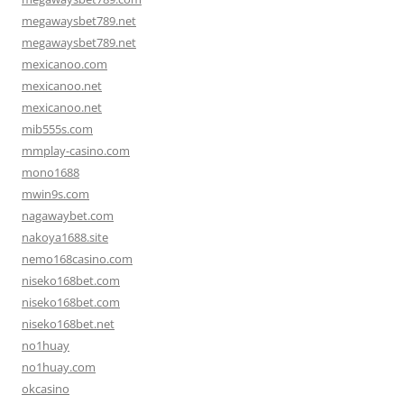
megawaysbet789.net
megawaysbet789.net
mexicanoo.com
mexicanoo.net
mexicanoo.net
mib555s.com
mmplay-casino.com
mono1688
mwin9s.com
nagawaybet.com
nakoya1688.site
nemo168casino.com
niseko168bet.com
niseko168bet.com
niseko168bet.net
no1huay
no1huay.com
okcasino