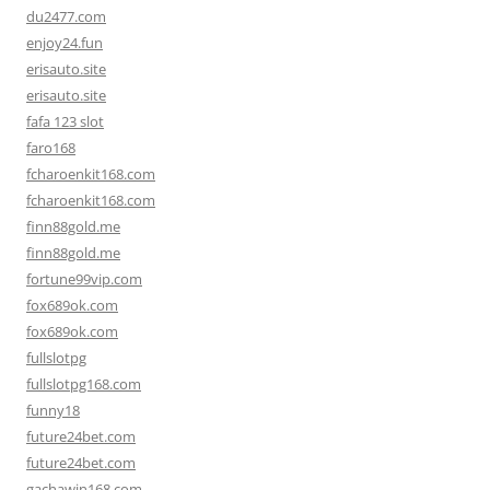
du2477.com
enjoy24.fun
erisauto.site
erisauto.site
fafa 123 slot
faro168
fcharoenkit168.com
fcharoenkit168.com
finn88gold.me
finn88gold.me
fortune99vip.com
fox689ok.com
fox689ok.com
fullslotpg
fullslotpg168.com
funny18
future24bet.com
future24bet.com
gachawin168.com