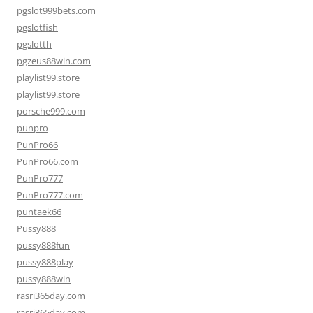
pgslot999bets.com
pgslotfish
pgslotth
pgzeus88win.com
playlist99.store
playlist99.store
porsche999.com
punpro
PunPro66
PunPro66.com
PunPro777
PunPro777.com
puntaek66
Pussy888
pussy888fun
pussy888play
pussy888win
rasri365day.com
rasri365day.com