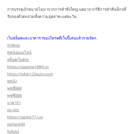
การบรรลุเป้าหมายไม่มาจากการทำสิ่งใหญ่ แต่มาจากวิธีการทำสิ่งเล็กๆที่
รับรองตัวตนรวมทั้งความอุตสาหะแต่ละวัน
เว็บสล็อตและบาคาร่าของโครตดีเว็บนี้เล่นแล้วรวยจัดๆ
918kiss
ดูหนังออนไลน์
สล็อตเว็บตรง
https://sagame168th.in
https://joker123auto.com
ดูหนัง
พุซซี่888
พุซซี่888
บาคาร่า
pg slot
https://pgslot77.run
pgheng99
fullslot