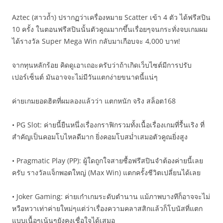
Aztec (สาวถ้ำ) ปรากฏว่าเครื่องหมาย Scatter เข้า 4 ตัว ได้ฟรีสปิน
10 ครั้ง ในตอนฟรีสปินนั้นตัวคูณมากขึ้นเรื่อยๆจนกระทั่งจบเกมผม
ได้รางวัล Super Mega Win กลับมาเกือบจะ 4,000 บาท!
จากทุนหลักร้อย คิดดูเอาเถอะครับว่าถ้าเกิดเว็บไซต์มีการปรับ
เปอร์เซ็นต์ มันอาจจะไม่มีวันแตกง่ายขนาดนี้แน่ๆ
ค่ายเกมยอดฮิตที่ผมลองแล้วว่า แตกหนัก จริง สล็อต168
• PG Slot: ค่ายนี้ยืนหนึ่งเรื่องกราฟิกรวมทั้งเนื้อเรื่องเกมที่รื้นเริง ที่
สำคัญเป็นคอมโบไหลดีมาก ยิ่งคอมโบสม่ำเสมอตัวคูณยิ่งสูง
• Pragmatic Play (PP): ผู้ใดถูกใจสายซื้อฟรีสปินจำต้องค่ายนี้เลย
ครับ รางวัลแจ็กพอตใหญ่ (Max Win) แตกครั้งชีวิตเปลี่ยนได้เลย
• Joker Gaming: ค่ายเก๋าเกมระดับตำนาน แม้ภาพบางทีก็อาจจะไม่
หวือหวาเท่าค่ายใหม่ๆแต่ว่าเรื่องความคลาสสิกแล้วก็โบนัสที่แตก
แบบเนื้อๆเน้นๆยังคงเชื่อใจได้เสมอ