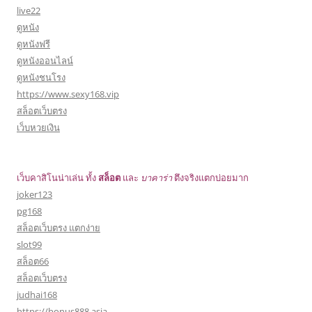
live22
ดูหนัง
ดูหนังฟรี
ดูหนังออนไลน์
ดูหนังชนโรง
https://www.sexy168.vip
สล็อตเว็บตรง
เว็บหวยเงิน
เว็บคาสิโนน่าเล่น ทั้ง
สล็อต
และ
บาคาร่า
ตึงจริงแตกบ่อยมาก
joker123
pg168
สล็อตเว็บตรง แตกง่าย
slot99
สล็อต66
สล็อตเว็บตรง
judhai168
https://bonus888.asia