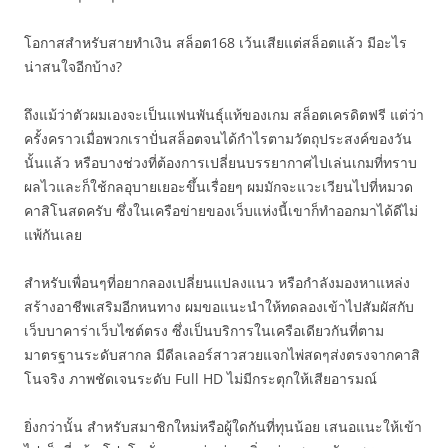
โอกาสสำหรับสายทำเงิน สล็อต168 เว้นเสียแต่สล็อตแล้ว มีอะไร
น่าสนใจอีกบ้าง?
ถึงแม้ว่าตัวผมเองจะเป็นแฟนพันธุ์แท้ของเกม สล็อตเครดิตฟรี แต่ว่า
ครั้งคราวเมื่อพวกเราปั่นสล็อตจนได้กำไรตามวัตถุประสงค์ของวัน
นั้นแล้ว หรือบางช่วงที่ต้องการเปลี่ยนบรรยากาศไปเล่นเกมที่ทราบ
ผลไวและก็ใช้กลอุบายเยอะขึ้นเรื่อยๆ ผมมักจะแวะเวียนไปที่หมวด
คาสิโนสดครับ ซึ่งในเครือข่ายของเว็บแห่งนี้เขาก็ทำออกมาได้ดีไม่
แพ้กันเลย
สำหรับเพื่อนๆที่อยากลองเปลี่ยนแปลงแนว หรือกำลังมองหาแหล่ง
สร้างอาชีพเสริมอีกหนทาง ผมขอแนะนำให้ทดลองเข้าไปสัมผัสกับ
เว็บบาคาร่าเว็บไซต์ตรง ซึ่งเป็นบริการในเครือเดียวกันที่ตาม
มาตรฐานระดับสากล มีดีลเลอร์สาวสวยแจกไพ่สดๆส่งตรงจากคาสิ
โนจริง ภาพชัดเจนระดับ Full HD ไม่มีกระตุกให้เสียอารมณ์
ยิ่งกว่านั้น สำหรับสมาชิกใหม่หรือผู้ใดกันที่ทุนน้อย เสนอแนะให้เข้า