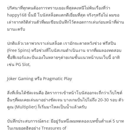
ปริศนาที่ทุกคนต้องการทราบเยอะที่สุดคงหนีไม่พ้นเรื่องที่ว่า
happy168 นั้นมี โบนัสสล็อตแตกดีเยี่ยมที่สุด จริงๆหรือไม่ ผมขอ
เล่าจากสถิติส่วนตัวที่ผมเขียนบันทึกไว้ตลอดการเล่นก่อนหน้าที่ผ่าน
มานะครับ
ปกติแล้วเวลาพวกเราเล่นสล็อต เรามักจะคาดหวังช่วง ฟรีสปิน
(Free Spins) หรือช่วงที่โบนัสเกมดำเนินงาน จากที่ผมลองทดสอบ
ซื้อฟีเจอร์และปั่นเองในหลายๆค่ายเกมชั้นแนวหน้าบนเว็บนี้ อาทิ
เช่น PG Slot,
Joker Gaming หรือ Pragmatic Play
สิ่งที่เห็นได้ชัดเจนคือ อัตราการเข้าหน้าโบนัสออกจะถี่กว่าเว็บไซต์
อื่นๆที่ผมเคยเล่นมาอย่างชัดเจน บางเกมปั่นไปไม่ถึง 20-30 รอบ ตัว
คูณ (Multiplier) ก็เริ่มมาไหลเป็นน้ำแล้วครับ
บันทึกประสบการณ์ตรง: มีอยู่วันหนึ่งผมทดลองเบทขั้นต่ำแค่ 5 บาท
ในเกมยอดฮิตอย่าง Treasures of