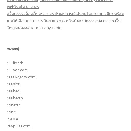
webใหญ่ ส.ค. 2026
สล็อต888 สล็อตเว็บตรง 2026 ประสบการณ์เล่นยุคใหม่ ระบบเสถียร พร้อม
เกมให้เลือกมากมาย 5 กันยายน 69 เวปไซต์ ตรง jin888.asia casino เว็บ
ใหญ่ ทดลองเล่น Top 12 by Dorie
หมวดหมู่
123lionth
123xos.com
1688vegasx.com
168slot
188bet
188betth
1xbetth
1xbit
77UFA
789pluss.com