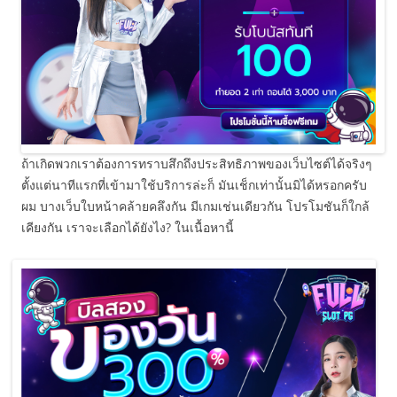
ถ้าเกิดพวกเราต้องการทราบสึกถึงประสิทธิภาพของเว็บไซต์ได้จริงๆ
ตั้งแต่นาทีแรกที่เข้ามาใช้บริการล่ะก็ มันเช็กเท่านั้นมิได้หรอกครับ
ผม บางเว็บใบหน้าคล้ายคลึงกัน มีเกมเช่นเดียวกัน โปรโมชันก็ใกล้
เคียงกัน เราจะเลือกได้ยังไง? ในเนื้อหานี้