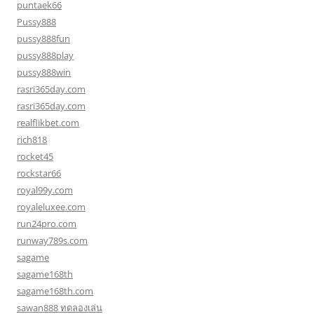
puntaek66
Pussy888
pussy888fun
pussy888play
pussy888win
rasri365day.com
rasri365day.com
realflikbet.com
rich818
rocket45
rockstar66
royal99y.com
royaleluxee.com
run24pro.com
runway789s.com
sagame
sagame168th
sagame168th.com
sawan888 ทดลองเล่น