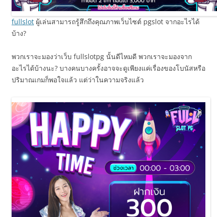
fullslot
ผู้เล่นสามารถรู้สึกถึงคุณภาพเว็บไซต์ pgslot จากอะไรได้
บ้าง?
พวกเราจะมองว่าเว็บ fullslotpg นั้นดีไหมดี พวกเราจะมองจาก
อะไรได้บ้างนะ? บางคนบางครั้งอาจจะดูเพียงแค่เรื่องของโบนัสหรือ
ปริมาณเกมก็พอใจแล้ว แต่ว่าในความจริงแล้ว