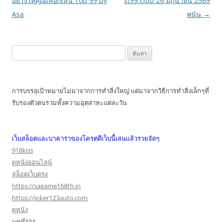
อย่างให้คุณเลือกเล่น Top 99 by
st99.club 26 มิถุนายน 2569
Asa
พนัน
→
ค้นหา
สำหรับ:
การบรรลุเป้าหมายไม่มาจากการทำสิ่งใหญ่ แต่มาจากวิธีการทำสิ่งเล็กๆที่
รับรองตัวตนรวมทั้งความอุตสาหะแต่ละวัน
เว็บสล็อตและบาคาร่าของโครตดีเว็บนี้เล่นแล้วรวยจัดๆ
918kiss
ดูหนังออนไลน์
สล็อตเว็บตรง
https://sagame168th.in
https://joker123auto.com
ดูหนัง
พุซซี่888