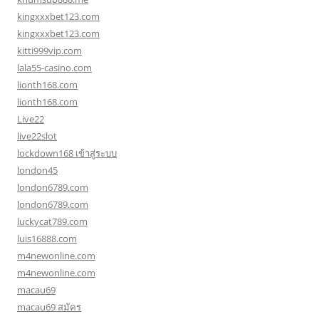
kingxxxbet123.com
kingxxxbet123.com
kitti999vip.com
lala55-casino.com
lionth168.com
lionth168.com
Live22
live22slot
lockdown168 เข้าสู่ระบบ
london45
london6789.com
london6789.com
luckycat789.com
luis16888.com
m4newonline.com
m4newonline.com
macau69
macau69 สมัคร