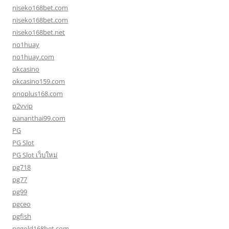
niseko168bet.com
niseko168bet.com
niseko168bet.net
no1huay
no1huay.com
okcasino
okcasino159.com
onoplus168.com
p2vvip
pananthai99.com
PG
PG Slot
PG Slot เว็บใหม่
pg718
pg77
pg99
pgceo
pgfish
pggold168bet.com