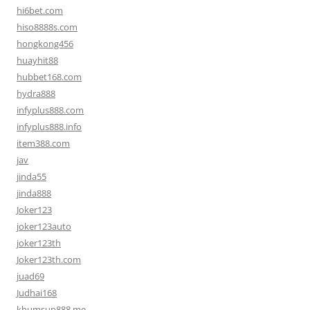
hi6bet.com
hiso8888s.com
hongkong456
huayhit88
hubbet168.com
hydra888
infyplus888.com
infyplus888.info
item388.com
jav
jinda55
jinda888
Joker123
joker123auto
joker123th
Joker123th.com
juad69
Judhai168
khumsup888.me