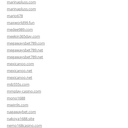
marinapluss.com
marinapluss.com
mario678
maxworld99.fun
medee989.com
meekin365day.com
megawaysbet789.com
megawaysbet789.net
megawaysbet789.net
mexicanoo.com
mexicanoo.net
mexicanoo.net
mib555s.com
mmplay-casino.com
mono1688
mwin9s.com
nagawaybet.com
nakoya1688.site
nemo168casino.com