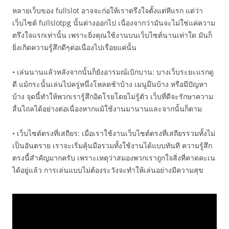
หลายเว็บของ fullslot อาจจะก่อให้เราตรึงใจตั้งแต่ทีแรก แต่ว่า
เว็บไซต์ fullslotpg นั้นต่างออกไป เนื่องจากว่ามันจะไม่ใช่แค่ความ
ตรึงใจแรกเท่านั้น เพราะยิ่งคุณใช้งานบนเว็บไซต์นานเท่าใด มันก็
ยิ่งเกิดความรู้สึกดีๆต่อเนื่องไปเรื่อยแค่นั้น
• เล่นนานแล้วหลังจากนั้นก็ยังอารมณ์เบิกบาน: บางเว็บระยะแรกดู
ดี แม้กระนั้นเล่นไปครู่หนึ่งโหลดช้าบ้าง เมนูมึนบ้าง หรือมีปัญหา
บ้าง จุดนี้ทำให้พวกเรารู้สึกอิดโรยโดยไม่รู้ตัว เว็บที่ดีจะรักษาความ
ลื่นไถลได้อย่างต่อเนื่องหากแม้ใช้งานมานานและจากนั้นก็ตาม
• เว็บไซต์ตรงที่เสถียร: เมื่อเราใช้งานเว็บไซต์ตรงที่เสถียรรวมทั้งไม่
เป็นอันตราย เราจะเริ่มคุ้นมือรวมทั้งใช้งานได้แบบทันที ความรู้สึก
ตรงนี้สำคัญมากครับ เพราะเหตุว่าสมองพวกเราถูกใจสิ่งที่คาดคะเน
ได้อยู่แล้ว การเล่นแบบไม่ต้องระวังจะทำให้เล่นอย่างมีความสุข