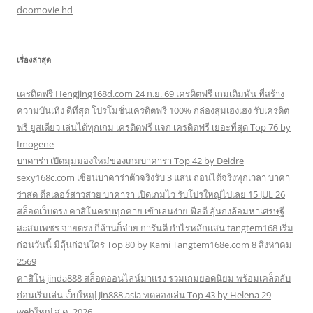
doomovie hd
เรื่องล่าสุด
เครดิตฟรี Hengjing168d.com 24 ก.ย. 69 เครดิตฟรี เกมเดิมพัน ที่สร้าง
ความบันเทิง ดีที่สุด โปรโมชั่นเครดิตฟรี 100% กล่องสุ่มเฮงเฮง รับเครดิต
ฟรี ยูสเดียว เล่นได้ทุกเกม เครดิตฟรี แจก เครดิตฟรี เยอะที่สุด Top 76 by
Imogene
บาคาร่า เปิดมุมมองใหม่ของเกมบาคาร่า Top 42 by Deidre
sexy168c.com เซียนบาคาร่าตัวจริงรับ 3 แสน ถอนได้จริงทุกเวลา บาคา
ร่าสด ดีลเลอร์สาวสวย บาคาร่า เปิดเกมไว รับโปรใหญ่ไปเลย 15 JUL 26
สล็อตเว็บตรง คาสิโนครบทุกค่าย เข้าเล่นง่าย ฟีลดี ลุ้นกงล้อมหาเศรษฐี
สะสมเพชร จ่ายตรง กี่ล้านก็จ่าย การันตี กำไรหลักแสน tangtem168 เริ่ม
ก่อนวันนี้ มีลุ้นก่อนใคร Top 80 by Kami Tangtem168e.com 8 สิงหาคม
2569
คาสิโน jinda888 สล็อตออนไลน์มาแรง รวมเกมยอดนิยม พร้อมเคล็ดลับ
ก่อนเริ่มเล่น เว็บใหญ่ Jin888.asia ทดลองเล่น Top 43 by Helena 29
webใหญ่ ส.ค. 2026