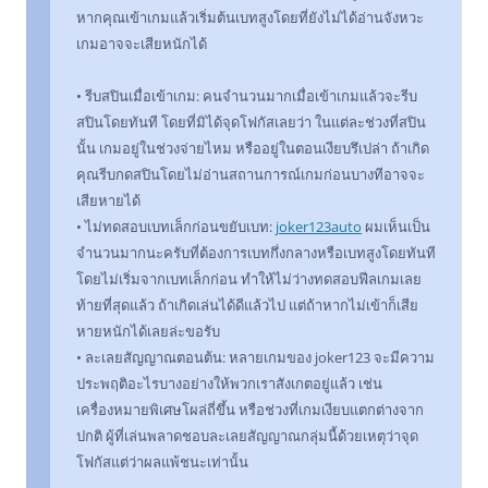
หากคุณเข้าเกมแล้วเริ่มต้นเบทสูงโดยที่ยังไม่ได้อ่านจังหวะ
เกมอาจจะเสียหนักได้
• รีบสปินเมื่อเข้าเกม: คนจำนวนมากเมื่อเข้าเกมแล้วจะรีบ
สปินโดยทันที โดยที่มิได้จุดโฟกัสเลยว่า ในแต่ละช่วงที่สปิน
นั้น เกมอยู่ในช่วงจ่ายไหม หรืออยู่ในตอนเงียบรึเปล่า ถ้าเกิด
คุณรีบกดสปินโดยไม่อ่านสถานการณ์เกมก่อนบางทีอาจจะ
เสียหายได้
• ไม่ทดสอบเบทเล็กก่อนขยับเบท:
joker123auto
ผมเห็นเป็น
จำนวนมากนะครับที่ต้องการเบทกึ่งกลางหรือเบทสูงโดยทันที
โดยไม่เริ่มจากเบทเล็กก่อน ทำให้ไม่ว่างทดสอบฟีลเกมเลย
ท้ายที่สุดแล้ว ถ้าเกิดเล่นได้ดีแล้วไป แต่ถ้าหากไม่เข้าก็เสีย
หายหนักได้เลยล่ะขอรับ
• ละเลยสัญญาณตอนต้น: หลายเกมของ joker123 จะมีความ
ประพฤติอะไรบางอย่างให้พวกเราสังเกตอยู่แล้ว เช่น
เครื่องหมายพิเศษโผล่ถี่ขึ้น หรือช่วงที่เกมเงียบแตกต่างจาก
ปกติ ผู้ที่เล่นพลาดชอบละเลยสัญญาณกลุ่มนี้ด้วยเหตุว่าจุด
โฟกัสแต่ว่าผลแพ้ชนะเท่านั้น