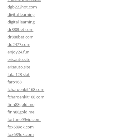
dgb222hot.com
digital learning
digital learning
dr888bet.com
dr888bet.com
du2477.com
enjoy24.fun
erisauto.site
erisauto.site
fafa 123 slot
faro168
fcharoenkit168.com
fcharoenkit168.com
finn88gold.me
finn88gold.me
fortune99vip.com
fox689ok.com
fox689ok.com