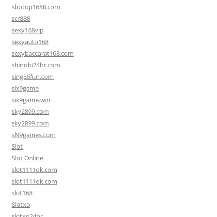
sbotop1688.com
scr888
sexy168vip
sexyauto168
sexybaccarat168.com
shinobi24hr.com
sing55fun.com
six9game
six9game.win
sky2899.com
sky2899.com
sl99games.com
Slot
Slot Online
slot1111ok.com
slot1111ok.com
slot168
Slotxo
slotxo24hr