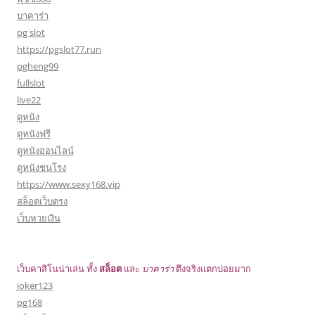
บาคาร่า
pg slot
https://pgslot77.run
pgheng99
fullslot
live22
ดูหนัง
ดูหนังฟรี
ดูหนังออนไลน์
ดูหนังชนโรง
https://www.sexy168.vip
สล็อตเว็บตรง
เว็บหวยเงิน
เว็บคาสิโนน่าเล่น ทั้ง
สล็อต
และ
บาคาร่า
ตึงจริงแตกบ่อยมาก
joker123
pg168