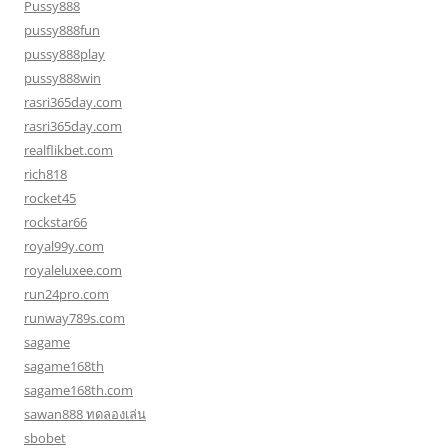
Pussy888
pussy888fun
pussy888play
pussy888win
rasri365day.com
rasri365day.com
realflikbet.com
rich818
rocket45
rockstar66
royal99y.com
royaleluxee.com
run24pro.com
runway789s.com
sagame
sagame168th
sagame168th.com
sawan888 ทดลองเล่น
sbobet