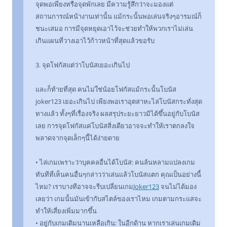
จุดพอเพียงหรือจุดพักเลย มีความรู้สึกว่าจะมองแต่
สถานการณ์หน้างานเท่านั้น แม้กระนั้นพอเล่นจริงๆอารมณ์ก็
ชนะเสมอ การมีจุดหยุดเอาไว้จะช่วยทำให้พวกเราไม่เล่น
เกินแผนที่วางเอาไว้ก้าวหน้าที่สุดแล้วขอรับ
3. จุดโฟกัสแต่ว่าโบนัสเยอะเกินไป
และก็ท้ายที่สุด คนไม่ใช่น้อยโฟกัสแม้กระนั้นโบนัส
joker123 เยอะเกินไป เพียงพอเราอุตสาหะไล่โบนัสกระทั่งสุด
ทางแล้ว ทั้งๆที่เรื่องจริง ผลสรุประยะยาวมิได้ขึ้นอยู่กับโบนัส
เลย การจุดโฟกัสแค่โบนัสสิ่งเดียวอาจจะทำให้เราตกลงใจ
พลาดจากจุดเล็กๆนี้ได้ง่ายดาย
• ไล่เกมเพราะว่าบุคคลอื่นได้โบนัส: คนล้นหลามแปลงเกม
ทันทีที่เห็นคนอื่นๆกล่าวว่าเล่นแล้วโบนัสแตก คุณเป็นอย่างนี้
ไหม? เราบางทีอาจจะรีบเปลี่ยนเกม
Joker123
จนไม่ได้มอง
เลยว่า เกมนั้นมันเข้ากับสไตล์ของเราไหม เกมตามกระแสจะ
ทำให้เสี่ยงเพิ่มมากขึ้น
• อยู่กับเกมเดิมนานเหลือเกิน: ในอีกด้าน หากเราเล่นเกมเดิม