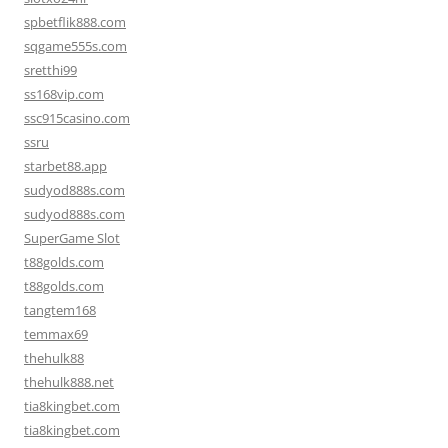
spbetflik888.com
sqgame555s.com
sretthi99
ss168vip.com
ssc915casino.com
ssru
starbet88.app
sudyod888s.com
sudyod888s.com
SuperGame Slot
t88golds.com
t88golds.com
tangtem168
temmax69
thehulk88
thehulk888.net
tia8kingbet.com
tia8kingbet.com