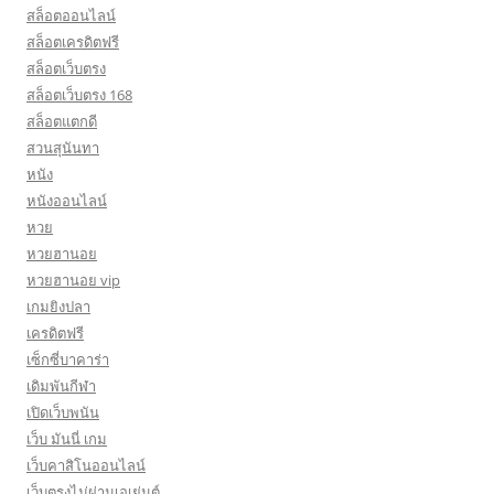
สล็อตออนไลน์
สล็อตเครดิตฟรี
สล็อตเว็บตรง
สล็อตเว็บตรง 168
สล็อตแตกดี
สวนสุนันทา
หนัง
หนังออนไลน์
หวย
หวยฮานอย
หวยฮานอย vip
เกมยิงปลา
เครดิตฟรี
เซ็กซี่บาคาร่า
เดิมพันกีฬา
เปิดเว็บพนัน
เว็บ มันนี่ เกม
เว็บคาสิโนออนไลน์
เว็บตรงไม่ผ่านเอเย่นต์