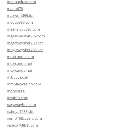
marinapluss.com
mario678
maxworld99.fun
medee989.com
meekin365day.com
megawaysbet789.com
megawaysbet789.net
megawaysbet789.net
mexicanoo.com
mexicanoo.net
mexicanoo.net
mib555s.com
mmplay-casino.com
mono1688
mwin9s.com
nagawaybet.com
nakoya1688.site
nemo168casino.com
niseko168bet.com