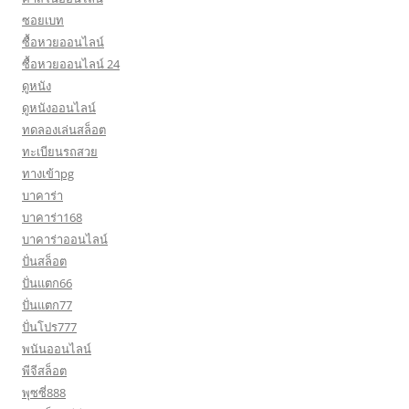
ซอยเบท
ซื้อหวยออนไลน์
ซื้อหวยออนไลน์ 24
ดูหนัง
ดูหนังออนไลน์
ทดลองเล่นสล็อต
ทะเบียนรถสวย
ทางเข้าpg
บาคาร่า
บาคาร่า168
บาคาร่าออนไลน์
ปั่นสล็อต
ปั่นแตก66
ปั่นแตก77
ปั่นโปร777
พนันออนไลน์
พีจีสล็อต
พุซซี่888