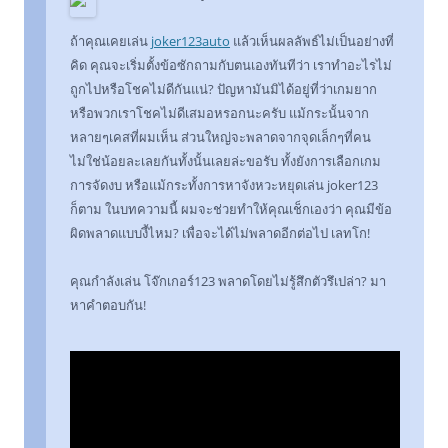
ถ้าคุณเคยเล่น
joker123auto
แล้วเห็นผลลัพธ์ไม่เป็นอย่างที่
คิด คุณจะเริ่มตั้งข้อซักถามกับตนเองทันทีว่า เราทำอะไรไม่
ถูกไปหรือโชคไม่ดีกันแน่? ปัญหามันมิได้อยู่ที่ว่าเกมยาก
หรือพวกเราโชคไม่ดีเสมอหรอกนะครับ แม้กระนั้นจาก
หลายๆเคสที่ผมเห็น ส่วนใหญ่จะพลาดจากจุดเล็กๆที่คน
ไม่ใช่น้อยละเลยกันทั้งนั้นเลยล่ะขอรับ ทั้งยังการเลือกเกม
การจัดงบ หรือแม้กระทั้งการหาจังหวะหยุดเล่น joker123
ก็ตาม ในบทความนี้ ผมจะช่วยทำให้คุณเช็กเองว่า คุณมีข้อ
ผิดพลาดแบบงี้ไหม? เพื่อจะได้ไม่พลาดอีกต่อไป เลทโก!
คุณกำลังเล่น โจ๊กเกอร์123 พลาดโดยไม่รู้สึกตัวรึเปล่า? มา
หาคำตอบกัน!