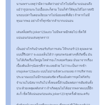
นานเพราะเหตุว่ามีความคิดว่าอย่างไรโบนัสก็มาแน่นอนถึง
แม้ว่ารูปเกมจะไม่เอื้อและก็ตาม โน่นก็ทำให้คุณได้โอกาสสปิ
นรอบเปล่าในตอนเงียบมากไม่น้อยเลยทีเดียว ถ้าหากไม่มี
ทุนมากพอ อย่างไรก็ทุกข์ยากลำบากแน่นอน
เล่นสล็อตกับ joker123auto ไม่มีพลาดอีกต่อไป เช็คให้
แน่นอนก่อนเล่นทุกคราว!
เป็นอย่างไรกันบ้างขอรับกับการเล่น โจ๊กเกอร์123 คุณพลาด
แบบงี้รึเปล่า? จะมองเห็นได้ว่า จุดบกพร่องต่างๆที่เกิดขึ้น มัน
ไม่ได้เกิดเรื่องใหญ่มโหฬารอะไรเลยครับผม มันมาจากเรื่อง
เบื้องต้นเล็กๆน้อยๆที่เราละเลยด้วย ไม่ว่าจะเป็นการเข้า
เกมjoker123auto แบบไม่อ่านจังหวะเกมเลย การบริหารงบ
ประมาณแบบไม่มีกรอบเด่นชัด หรือแม้แต่การจุดโฟกัสกับ
จำนวนโบนัสมากเกินไป ทั้งหมดนี้ล้วนมีผลต่อการเดิมพันทั้ง
ปวง ด้วยเหตุผลดังกล่าว ถ้าเกิดคุณไม่ได้อยากพลาดแบบงี้อีก
ล่ะก็ เช็คให้แน่นอนก่อนเล่น joker123 ทุกครั้งด้วยนะครับ
ท้าพิสูจน์! เกมสล็อตที่คนเล่นเยอะที่สุดแห่งปี โจ๊กเกอร์123