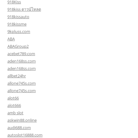
918Kiss
918kiss ดาวน์โหลด
918kissauto
918kissme
9kpluss.com
ABA
ABAGroup2
acebet789.com
aden168ss.com
aden168ss.com
allbet24hr
allone745s.com
allone745s.com
alot66
alot666
amb slot
askwin88.online
audi688.com
autoslot16888.com