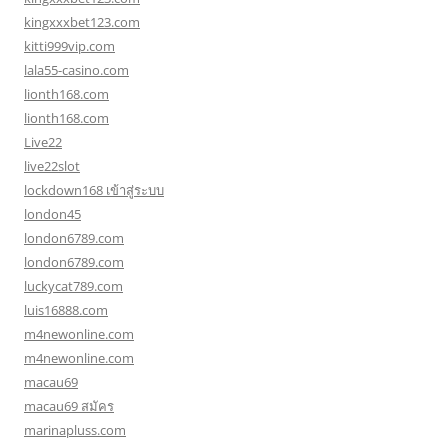
kingxxxbet123.com
kitti999vip.com
lala55-casino.com
lionth168.com
lionth168.com
Live22
live22slot
lockdown168 เข้าสู่ระบบ
london45
london6789.com
london6789.com
luckycat789.com
luis16888.com
m4newonline.com
m4newonline.com
macau69
macau69 สมัคร
marinapluss.com