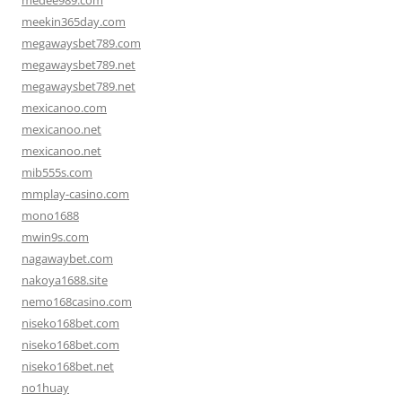
meekin365day.com
megawaysbet789.com
megawaysbet789.net
megawaysbet789.net
mexicanoo.com
mexicanoo.net
mexicanoo.net
mib555s.com
mmplay-casino.com
mono1688
mwin9s.com
nagawaybet.com
nakoya1688.site
nemo168casino.com
niseko168bet.com
niseko168bet.com
niseko168bet.net
no1huay