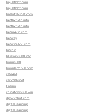
baj88thbz.com
baj88thbz.com
baslot168bet.com
betflixtikto.info
betflixtikto.info
betm4vip.com
betway
betwin6666.com
bitcoin
bluewin8888.info
bonus888
boonlert1688.com
cafe444
carlo999.net
Casino
chinatown888.win
dgb222hot.com
digital learning
digital learning