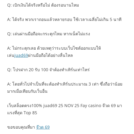
Q: เบิกเงินได้จริงหรือไม่ ต้องรอนานไหม
A: ได้จริง พวกเราถอนแล้วหลายรอบ ใช้เวลาเฉลี่ยไม่เกิน 5 นาที
Q: เล่นผ่านมือถือจะกระตุกไหม หากเน็ตไม่แรง
A: ไม่กระตุกเลย ด้วยเหตุว่าระบบเว็บไซต์ออกแบบให้
เล่น
juad69
ผ่านมือถือได้อย่างลื่นไหล
Q: โปรฝาก 20 รับ 100 จำต้องทำเทิร์นเท่าไหร่
A: โดยทั่วไปจำเป็นที่จะต้องทำเทิร์นประมาณ 3 เท่า ซึ่งถือว่าน้อย
มากเมื่อเทียบกับเว็บอื่น
เว็บสล็อตตรง100% juad69 25 NOV 25 Fay casino จ๊วด 69 มา
แรงที่สุด Top 85
ขอขอบคุณที่มา
จ๊วด 69