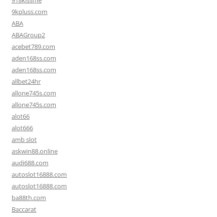
9kpluss.com
ABA
ABAGroup2
acebet789.com
aden168ss.com
aden168ss.com
allbet24hr
allone745s.com
allone745s.com
alot66
alot666
amb slot
askwin88.online
audi688.com
autoslot16888.com
autoslot16888.com
ba88th.com
Baccarat