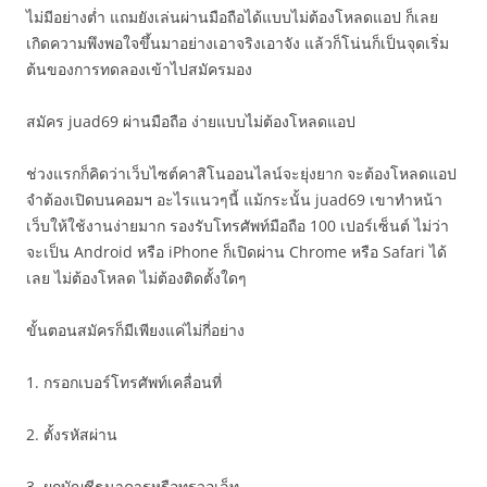
ไม่มีอย่างต่ำ แถมยังเล่นผ่านมือถือได้แบบไม่ต้องโหลดแอป ก็เลย
เกิดความพึงพอใจขึ้นมาอย่างเอาจริงเอาจัง แล้วก็โน่นก็เป็นจุดเริ่ม
ต้นของการทดลองเข้าไปสมัครมอง
สมัคร juad69 ผ่านมือถือ ง่ายแบบไม่ต้องโหลดแอป
ช่วงแรกก็คิดว่าเว็บไซต์คาสิโนออนไลน์จะยุ่งยาก จะต้องโหลดแอป
จำต้องเปิดบนคอมฯ อะไรแนวๆนี้ แม้กระนั้น juad69 เขาทำหน้า
เว็บให้ใช้งานง่ายมาก รองรับโทรศัพท์มือถือ 100 เปอร์เซ็นต์ ไม่ว่า
จะเป็น Android หรือ iPhone ก็เปิดผ่าน Chrome หรือ Safari ได้
เลย ไม่ต้องโหลด ไม่ต้องติดตั้งใดๆ
ขั้นตอนสมัครก็มีเพียงแค่ไม่กี่อย่าง
1. กรอกเบอร์โทรศัพท์เคลื่อนที่
2. ตั้งรหัสผ่าน
3. ผูกบัญชีธนาคารหรือทรูวอเล็ท