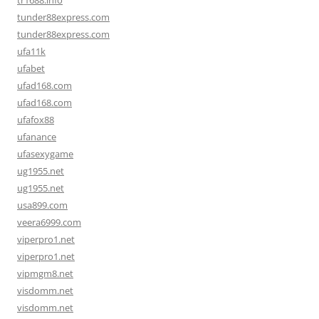
tunder88express.com
tunder88express.com
ufa11k
ufabet
ufad168.com
ufad168.com
ufafox88
ufanance
ufasexygame
ug1955.net
ug1955.net
usa899.com
veera6999.com
viperpro1.net
viperpro1.net
vipmgm8.net
visdomm.net
visdomm.net