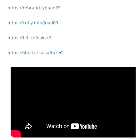
https://rebrand.ly/juad69
https://cutly.info/juad69
https://bitt.to/eukvk6
https://shorturl.asia/tpzeO