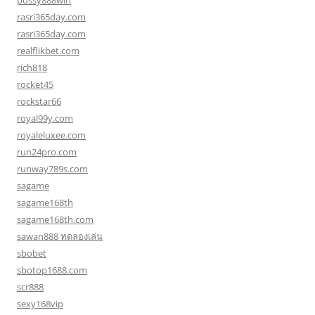
rasri365day.com
rasri365day.com
realflikbet.com
rich818
rocket45
rockstar66
royal99y.com
royaleluxee.com
run24pro.com
runway789s.com
sagame
sagame168th
sagame168th.com
sawan888 ทดลองเล่น
sbobet
sbotop1688.com
scr888
sexy168vip