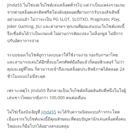
jinda55 ไม่ใช่แค่เว็บไซต์เล่นสล็อตทั่วๆไป แต่ว่าเป็นแหล่งรวมเกม
จากค่ายสล็อตเครดิตฟรีตโด่งดังสุดยอดที่ผ่านการรับรองลิขสิทธิ์
อย่างแม่นยำ ไม่ว่าจะเป็น PG SLOT, SLOTXO, Pragmatic Play,
Joker Gaming, JILI และค่ายฯลฯ ทุกเกมที่คุณเล่นบนเว็บไซต์แห่งนี้
จึงเชื่อมั่นได้ว่าเป็นเกมแท้ ไม่ผ่านการดัดแปลง ไม่ล็อกยูส ไม่มีการ
ปรับอัตราการจ่าย
ระบบของเว็บไซต์ถูกวางแบบมาให้ใช้งานง่าย รองรับภาษาไทย
และสามารถเล่นได้อีกทั้งบนโทรศัพท์มือถือแล้วก็คอมพิวเตอร์ ไม่ว่า
คุณจะอยู่ที่ไหน ก็สามารถเข้าถึงเกมสล็อตประสิทธิภาพได้ตลอด 24
ชั่วโมงแบบไม่มีสะดุด
เพราะเหตุไร jinda55 ถึงกลายเป็นเว็บไซต์สล็อตอันดับที่หนึ่งในใจผู้
เล่นชาวไทยมากยิ่งกว่า 100,000 คนต่อเดือน
ไม่ใช่เรื่องบังเอิญที่
jinda55
จะได้รับความนิยมแบบก้าวกระโดด
เนื่องจากเว็บไซต์แห่งนี้มีคุณลักษณะที่ตอบปัญหานักเล่นสล็อตทั้งคน
ใหม่และก็มือโปรได้อย่างครอบคลุม