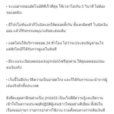
• ระบบฝากถอนอัตโนมัติที่เร็วที่สุด ใช้เวลาไม่เกิน 5 วินาที ไม่ต้อง
รอแอดมิน
• มีโปรโมชั่นแล้วก็โบนัสแจกให้ตลอดทั้งวัน ทั้งเครดิตฟรี โบนัสเงิน
ออม แล้วก็กิจกรรมหมุนวงล้อสะสมแต้ม
• แอดไม่นให้บริการตลอด 24 ชั่วโมง ไม่ว่าจะประสบปัญหาอะไร
แค่ทักไลน์ก็ได้รับการดูแลในทันที
• มีระบบระเบียบทดลองเล่นjinda55ฟรีทุกค่าย ให้คุณทดสอบก่อน
ลงเงินจริง
• เว็บนี้ไม่มีประวัติความเป็นมาคดโกง และก็ได้รับการแนะนำจากผู้
เล่นจริงทั่วทั้งประเทศ
สิ่งที่สะดุดตาอีกอย่างเป็น jinda55 เป็นเว็บที่มีความรู้และมีความ
เข้าใจในความประพฤติปฏิบัติผู้เล่นชาวไทยอย่างดีเยี่ยม ทั้งยังใน
เรื่องของภาษา รายการอาหารใช้งาน รวมทั้งหนทางการเติมเงินที่