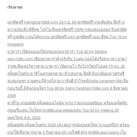
เรื่องล่าสุด
เครดิตฟรี Hengjing168d.com 24 ก.ย. 69 เครดิตฟรี เกมเดิมพัน ที่สร้าง
ความบันเทิง ดีที่สุด โปรโมชั่นเครดิตฟรี 100% กล่องสุ่มเฮงเฮง รับเครดิต
ฟรี ยูสเดียว เล่นได้ทุกเกม เครดิตฟรี แจก เครดิตฟรี เยอะที่สุด Top 76 by
Imogene
บาคาร่า เปิดมุมมองใหม่ของเกมบาคาร่า Top 42 by Deidre
sexy168c.com เซียนบาคาร่าตัวจริงรับ 3 แสน ถอนได้จริงทุกเวลา บาคา
ร่าสด ดีลเลอร์สาวสวย บาคาร่า เปิดเกมไว รับโปรใหญ่ไปเลย 15 JUL 26
สล็อตเว็บตรง คาสิโนครบทุกค่าย เข้าเล่นง่าย ฟีลดี ลุ้นกงล้อมหาเศรษฐี
สะสมเพชร จ่ายตรง กี่ล้านก็จ่าย การันตี กำไรหลักแสน tangtem168 เริ่ม
ก่อนวันนี้ มีลุ้นก่อนใคร Top 80 by Kami Tangtem168e.com 8 สิงหาคม
2569
คาสิโน jinda888 สล็อตออนไลน์มาแรง รวมเกมยอดนิยม พร้อมเคล็ดลับ
ก่อนเริ่มเล่น เว็บใหญ่ Jin888.asia ทดลองเล่น Top 43 by Helena 29
webใหญ่ ส.ค. 2026
สล็อต888 สล็อตเว็บตรง 2026 ประสบการณ์เล่นยุคใหม่ ระบบเสถียร พร้อม
เกมให้เลือกมากมาย 5 กันยายน 69 เวปไซต์ ตรง jin888.asia casino เว็บ