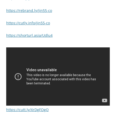
https://rebrand.ly/jin55-co
https://cutly.info/jin55-co
https://shorturl.asia/Udlu4
https://cutt.ly/XrDgFOgO