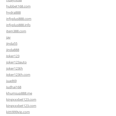
huayhit88
hubbet168.com
hydra888
infyplus888.com
infyplus888.info
item388.com
jav
jinda55
jinda888
Joker123
joker123auto
joker123th
Joker123th.com
juad69
Judhai168
khumsup888.me
kingxxxbet123.com
kingxxxbet123.com
kitti999vip.com