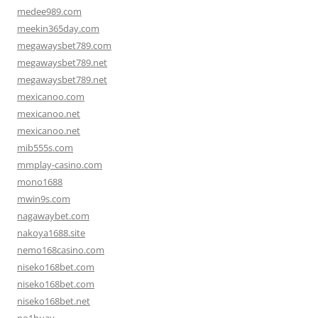
medee989.com
meekin365day.com
megawaysbet789.com
megawaysbet789.net
megawaysbet789.net
mexicanoo.com
mexicanoo.net
mexicanoo.net
mib555s.com
mmplay-casino.com
mono1688
mwin9s.com
nagawaybet.com
nakoya1688.site
nemo168casino.com
niseko168bet.com
niseko168bet.com
niseko168bet.net