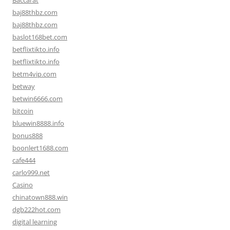
Baccarat
baj88thbz.com
baj88thbz.com
baslot168bet.com
betflixtikto.info
betflixtikto.info
betm4vip.com
betway
betwin6666.com
bitcoin
bluewin8888.info
bonus888
boonlert1688.com
cafe444
carlo999.net
Casino
chinatown888.win
dgb222hot.com
digital learning