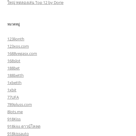
ใหญ่ ทดลองเล่น Top 12 by Dorie
หมวดหมู่
123lionth
123xos.com
1688vegasx.com
168slot
188bet
188betth
1xbetth
1xbit
77UFA
789pluss.com
8lots.me
918Kiss
918kiss ดาวน์โหลด
918kissauto