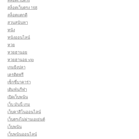
สล็อตเว็บตรง
สล็อตเว็บตรง 168
สล็อตแตกดี
สวนสุนันทา
หนัง
หนังออนไลน์
หวย
หวยฮานอย
หวยฮานอย vip
เกมยิงปลา
เครดิตฟรี
เซ็กซี่บาคาร่า
เดิมพันกีฬา
เปิดเว็บพนัน
เว็บ มันนี่ เกม
เว็บคาสิโนออนไลน์
เว็บตรงไม่ผ่านเอเย่นต์
เว็บพนัน
เว็บพนันออนไลน์