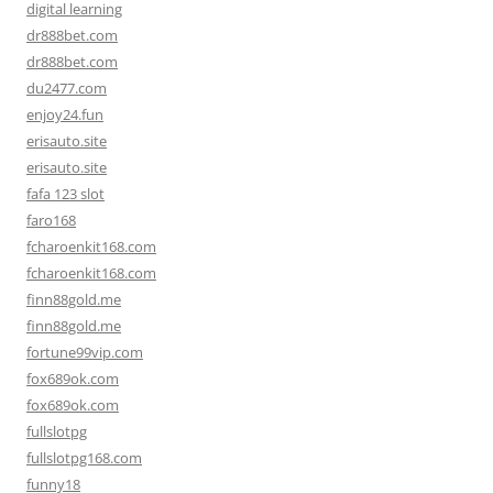
digital learning
dr888bet.com
dr888bet.com
du2477.com
enjoy24.fun
erisauto.site
erisauto.site
fafa 123 slot
faro168
fcharoenkit168.com
fcharoenkit168.com
finn88gold.me
finn88gold.me
fortune99vip.com
fox689ok.com
fox689ok.com
fullslotpg
fullslotpg168.com
funny18