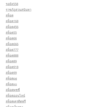
รอยัล558
ราชภัฏสวนสุนันทา
สล็อต
สล็อต168
สล็อต456
สล็อต55
สล็อต66
สล็อต666
สล็อต777
สล็อต888
สล็อต89
สล็อต918
สล็อต99
สล็อตpg
สล็อตxo
สล็อตพุซซี่
สล็อตออนไลน์
สล็อตเครดิตฟรี