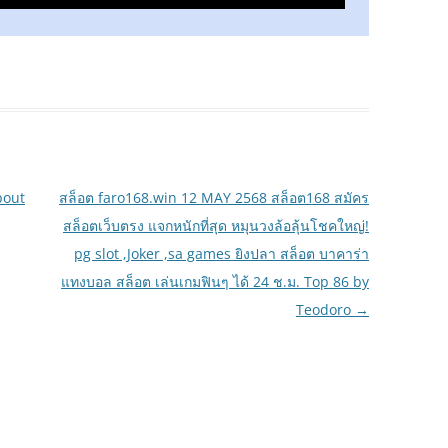
bout
สล็อต faro168.win 12 MAY 2568 สล็อต168 สมัคร
สล็อตเว็บตรง แจกหนักที่สุด หมุนวงล้อลุ้นโชคใหญ่!
pg slot ,Joker ,sa games ยิงปลา สล็อต บาคาร่า
แทงบอล สล็อต เล่นเกมฟินๆ ได้ 24 ช.ม. Top 86 by
Teodoro
→