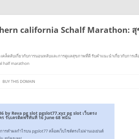
ern california Schalf Marathon: ส
เคล็ดลับเกี่ยวกับการนอนหลับและการดูแลสุขภาพที่ดี รับคำแนะนำเกี่ยวกับการเลื
cal half marathon
ข้าม
ไป
BUY THIS DOMAIN
ยัง
เนื้อหา
 86 by Reva pg slot pgslot77.xyz pg slot เว็บตรง
ร รับเครดิตฟรีทันที 16 June 68 พนัน
ารทำผลกำไรบน pgslot77 สล็อตเว็บไซต์ตรงไม่ผ่านเอเย่นต์
วัน สมัครเลย!