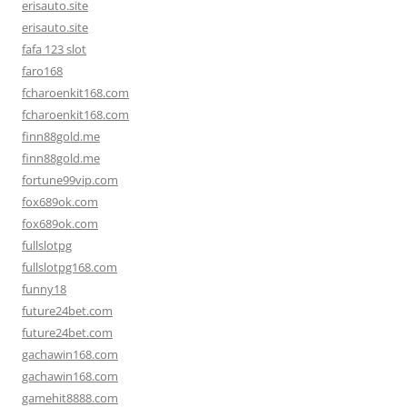
erisauto.site
erisauto.site
fafa 123 slot
faro168
fcharoenkit168.com
fcharoenkit168.com
finn88gold.me
finn88gold.me
fortune99vip.com
fox689ok.com
fox689ok.com
fullslotpg
fullslotpg168.com
funny18
future24bet.com
future24bet.com
gachawin168.com
gachawin168.com
gamehit8888.com