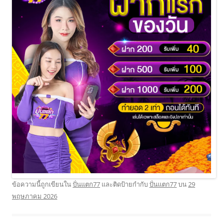
ข้อความนี้ถูกเขียนใน
ปั่นแตก77
และติดป้ายกำกับ
ปั่นแตก77
บน
29
พฤษภาคม 2026