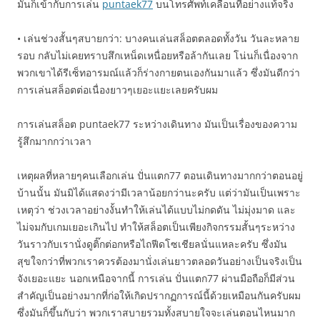
มันก็เข้ากับการเล่น
puntaek77
บนโทรศัพท์เคลื่อนที่อย่างแท้จริง
• เล่นช่วงสั้นๆสบายกว่า: บางคนเล่นสล็อตตลอดทั้งวัน วันละหลาย
รอบ กลับไม่เคยทราบสึกเหน็ดเหนื่อยหรือล้ากันเลย โน่นก็เนื่องจาก
พวกเขาได้รีเซ็ทอารมณ์แล้วก็ร่างกายตนเองกันมาแล้ว ซึ่งมันดีกว่า
การเล่นสล็อตต่อเนื่องยาวๆเยอะแยะเลยครับผม
การเล่นสล็อต puntaek77 ระหว่างเดินทาง มันเป็นเรื่องของความ
รู้สึกมากกว่าเวลา
เหตุผลที่หลายๆคนเลือกเล่น ปั่นแตก77 ตอนเดินทางมากกว่าตอนอยู่
บ้านนั้น มันมิได้แสดงว่ามีเวลาน้อยกว่านะครับ แต่ว่ามันเป็นเพราะ
เหตุว่า ช่วงเวลาอย่างงั้นทำให้เล่นได้แบบไม่กดดัน ไม่มุ่งมาด และ
ไม่จมกับเกมเยอะเกินไป ทำให้สล็อตเป็นเพียงกิจกรรมสั้นๆระหว่าง
วันราวกับเรานั่งดูติ๊กต่อกหรือไถฟีดโซเชียลนั่นแหละครับ ซึ่งมัน
สุขใจกว่าที่พวกเราควรต้องมานั่งเล่นยาวตลอดวันอย่างเป็นจริงเป็น
จังเยอะแยะ นอกเหนือจากนี้ การเล่น ปั่นแตก77 ผ่านมือถือก็มีส่วน
สำคัญเป็นอย่างมากที่ก่อให้เกิดปรากฏการณ์นี้ด้วยเหมือนกันครับผม
ซึ่งมันก็ขึ้นกับว่า พวกเราสบายรวมทั้งสบายใจจะเล่นตอนไหนมาก