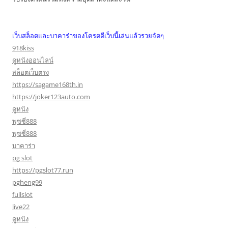
เว็บสล็อตและบาคาร่าของโครตดีเว็บนี้เล่นแล้วรวยจัดๆ
918kiss
ดูหนังออนไลน์
สล็อตเว็บตรง
https://sagame168th.in
https://joker123auto.com
ดูหนัง
พุซซี่888
พุซซี่888
บาคาร่า
pg slot
https://pgslot77.run
pgheng99
fullslot
live22
ดูหนัง