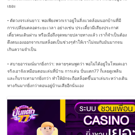
เยอะ
• ตัดวงจรเล่นยาว: พอเพียงพวกเราอยู่ในสิ่งแวดล้อมนอกบ้านที่มี
การเปลี่ยนตลอดระยะเวลา อย่างเช่น ประเดี๋ยวมีเสียงประกาศ
เดี๋ยวคนเดินผ่าน หรือเมื่อถึงจุดหมายปลายทางแล้ว เราก็จำเป็นต้อง
ดึงตนเองออกจากเกมสล็อตเป็นช่วงๆทำให้เราไม่จมกับมันมากจน
เกินความจำเป็น
• สบายอารมณ์มากยิ่งกว่า: หลายๆคนพูดว่า พอไม่ได้อยู่ในโหมดเอา
จริงเอาจังเหมือนตอนเล่นที่บ้าน การเล่น ปั่นแตก77 ก็เลยดูเพลิน
และก็บรรเทามากยิ่งกว่า ทำให้มักจะถือสล็อตขึ้นมาเล่นระหว่างเดิน
ทางกันมากยิ่งกว่าตอนอยู่บ้านเสียอีกนั่นเอง