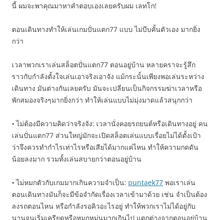
นี้ ผมจะพาคุณมาหาคำตอบเองเลยครับผม เลทโก!
ตอนเดินทางทำให้เล่นเกมปั่นแตก77 แบบ ไม่บีบคั้นตัวเอง มากยิ่ง
กว่า
เวลาพวกเราเล่นสล็อตปั่นแตก77 ตอนอยู่บ้าน หลายคราจะรู้สึก
ราวกับกำลังตั้งใจเล่นเอาจริงเอาจัง แม้กระนั้นเพียงพอเล่นระหว่าง
เดินทาง มันต่างกันเลยครับ มันจะเปลี่ยนเป็นกิจกรรมฆ่าเวลาหรือ
พักสมองจริงๆมากยิ่งกว่า ทำให้เล่นแบบไม่มุ่งมาดแล้วสนุกกว่า
• ไม่ต้องมีความคิดว่าจริงจัง: เวลานั่งคอยรถยนต์หรือเดินทางอยู่ คน
เล่นปั่นแตก77 ส่วนใหญ่มักจะเปิดสล็อตเล่นแบบเรื่อยไม่ได้ตั้งเป้า
ว่าจึงควรทำกำไรเท่าไรหรือเสียได้มากแค่ไหน ทำให้ความกดดัน
น้อยลงมาก รวมทั้งเล่นสบายกว่าตอนอยู่บ้าน
• ไม่หมกตัวกับเกมมากเกินความจำเป็น:
puntaek77
พอเราเล่น
ตอนเดินทางมันก็จะมีข้อจำกัดเรื่องเวลาเข้ามาด้วย เช่น จำเป็นต้อง
ลงรถตอนไหน หรือกำลังรอคิวอะไรอยู่ ทำให้พวกเราไม่ได้อยู่กับ
นานจนเริ่มเครียดหรือหมกหมุ่นมากเกินไป แตกต่างจากตอนอยู่บ้าน