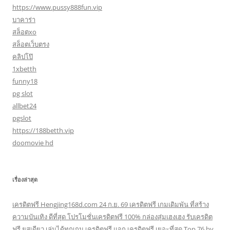
https://www.pussy888fun.vip
บาคาร่า
สล็อตxo
สล็อตเว็บตรง
คลิปโป๊
1xbetth
funny18
pg slot
allbet24
pgslot
https://188betth.vip
doomovie hd
เรื่องล่าสุด
เครดิตฟรี Hengjing168d.com 24 ก.ย. 69 เครดิตฟรี เกมเดิมพัน ที่สร้าง
ความบันเทิง ดีที่สุด โปรโมชั่นเครดิตฟรี 100% กล่องสุ่มเฮงเฮง รับเครดิต
ฟรี ยูสเดียว เล่นได้ทุกเกม เครดิตฟรี แจก เครดิตฟรี เยอะที่สุด Top 76 by