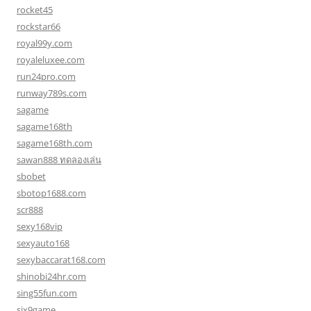
rocket45
rockstar66
royal99y.com
royaleluxee.com
run24pro.com
runway789s.com
sagame
sagame168th
sagame168th.com
sawan888 ทดลองเล่น
sbobet
sbotop1688.com
scr888
sexy168vip
sexyauto168
sexybaccarat168.com
shinobi24hr.com
sing55fun.com
six9game