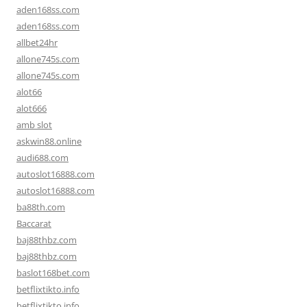
aden168ss.com
aden168ss.com
allbet24hr
allone745s.com
allone745s.com
alot66
alot666
amb slot
askwin88.online
audi688.com
autoslot16888.com
autoslot16888.com
ba88th.com
Baccarat
baj88thbz.com
baj88thbz.com
baslot168bet.com
betflixtikto.info
betflixtikto.info