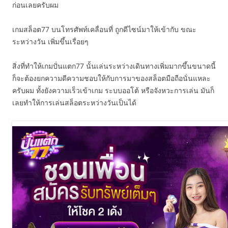
ก่อนเลยครับผม
เกมสล็อต77 บนโทรศัพท์เคลื่อนที่ ถูกดีไซน์มาให้เข้ากับ ขณะ
ระหว่างวัน เพิ่มขึ้นเรื่อยๆ
สิ่งที่ทำให้เกมปั่นแตก77 นั้นเล่นระหว่างเดินทางเพิ่มมากขึ้นขนาดนี้
ก็จะต้องยกความดีความชอบให้กับการมาของสล็อตมือถือนั่นแหละ
ครับผม ทั้งยังความเร็วเข้าเกม ระบบออโต้ หรือจังหวะการเล่น มันก็
เลยทำให้การเล่นสล็อตระหว่างวันเป็นได้