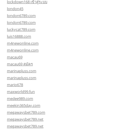
lockdown168 เข้าสู่ระบบ
london45
london6789.com
london6789.com
luckycat789.com
luis16888.com
m4newonline.com
m4newonline.com
macau69
macau69 สมัคร
marinapluss.com
marinapluss.com
mario678
maxworld99.fun
medee989.com
meekin365day.com
megawaysbet789.com
megawaysbet789.net
megawaysbet789.net