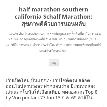
half marathon southern
california Schalf Marathon:
สุขภาพดีด้วยการนอนหลับ
https://schalfmarathon.com แหล่งข้อมูลและเคล็ดลับเกี่ยวกับการนอน
หลับและการดูแลสุขภาพที่ดี รับคำแนะนำเกี่ยวกับการเลือกผ้าปูที่นอน
และวิธีในการพักผ่อนในราว24 ชั่วโมง ค้นพบเวลาการนอนที่ยอดเยี่ยมที่นี่
socal half marathon
ข้าม
เมนู
ไป
ยัง
เนื้อหา
เว็บเปิดใหม่ ปั่นแตก77 เวปไซต์ตรง สล็อต
ออนไลน์ครบวงจร ฝากถอนง่าย มีเกมทดลอง
เล่นและโบนัสให้เลือกเพียบ ทดลองเล่น Top 8
by Von puntaek77.fun 13 ก.ค. 69 คาสิโน