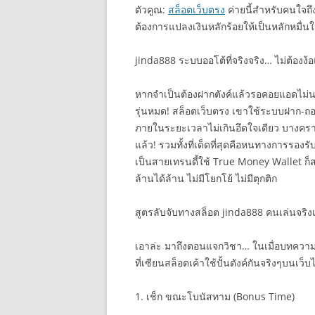
ตัวคูณ:
สล็อตเว็บตรง
ค่ายนี้สำหรับคนใจถึ
ต้องการแปลงเงินหลักร้อยให้เป็นหลักหมื่นใ
jinda888 ระบบออโต้ที่จริงจริง… ไม่ต้องง้
หากจำเป็นต้องฝากตังค์แล้วรอคอยแอดไม่นอ
รุ่นหมด! สล็อตเว็บตรง เขาใช้ระบบฝาก-ถอน
ภายในระยะเวลาไม่เกินอึดใจเดียว บางครา
แล้ว! รวมทั้งที่เด็ดที่สุดคือหนทางการรอง
เป็นสายเทรนดี้ใช้ True Money Wallet 
ล้านได้ล้าน ไม่มีโยกโย้ ไม่มีตุกติก
สูตรลับจับทางสล็อต jinda888 คนเล่นจริงเ
เอาล่ะ มาถึงตอนแจกวิชา… ในเมื่อบทความ
ที่เซียนสล็อตเค้าใช้ปั้นตังค์กันจริงๆบนเ
1. เช็ก ขณะโบนัสทาม (Bonus Time)