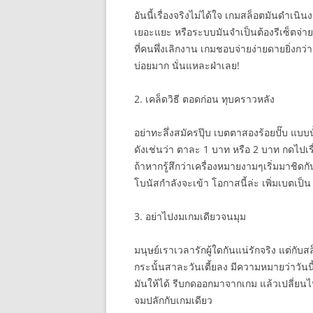
อันนี้เรื่องจริงไม่ได้ใจ เกมสล็อตมันดำเน
เยอะแยะ หรือระบบมันจำเป็นต้องรีเซ็ตจ่ายโ
ที่คนพึ่งเลิกงาน เกมชอบจ่ายง่ายดายยิ่งก
บ่อยมาก นั่นแหละฝ่าเลย!
2. เคล็ดวิธี ตอดก่อน ทุบคราวหลัง
อย่าทะลึ่งสมัครปุ๊บ เบตตาสองร้อยปั๊บ แบบนั้
ดังเช่นว่า ตาละ 1 บาท หรือ 2 บาท กดไปเรื
ถ้าหากรู้สึกว่าเครื่องหมายงามๆเริ่มมาชิด
โบนัสกำลังจะเข้า โอกาสนี้ล่ะ เพิ่มเบตเป็
3. อย่าไปงมเกมเดียวจนมุม
มนุษย์เราเวลารักผู้ใดกันแน่รักจริง แต่กับ
กระนั้นสาละวันเตี้ยลง มีความหมายว่าวันนี
มันให้ได้ รีบกดออกมาจากเกม แล้วเปลี่ยนไป
จมปลักกับเกมเดียว