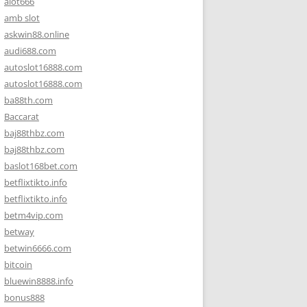
alot666
amb slot
askwin88.online
audi688.com
autoslot16888.com
autoslot16888.com
ba88th.com
Baccarat
baj88thbz.com
baj88thbz.com
baslot168bet.com
betflixtikto.info
betflixtikto.info
betm4vip.com
betway
betwin6666.com
bitcoin
bluewin8888.info
bonus888