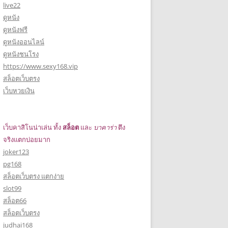
live22
ดูหนัง
ดูหนังฟรี
ดูหนังออนไลน์
ดูหนังชนโรง
https://www.sexy168.vip
สล็อตเว็บตรง
เว็บหวยเงิน
เว็บคาสิโนน่าเล่น ทั้ง
สล็อต
และ
บาคาร่า
ตึง
จริงแตกบ่อยมาก
joker123
pg168
สล็อตเว็บตรง แตกง่าย
slot99
สล็อต66
สล็อตเว็บตรง
judhai168