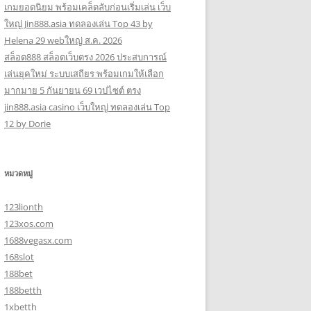
เกมยอดนิยม พร้อมเคล็ดลับก่อนเริ่มเล่น เว็บ
ใหญ่ Jin888.asia ทดลองเล่น Top 43 by
Helena 29 webใหญ่ ส.ค. 2026
สล็อต888 สล็อตเว็บตรง 2026 ประสบการณ์
เล่นยุคใหม่ ระบบเสถียร พร้อมเกมให้เลือก
มากมาย 5 กันยายน 69 เวปไซต์ ตรง
jin888.asia casino เว็บใหญ่ ทดลองเล่น Top
12 by Dorie
หมวดหมู่
123lionth
123xos.com
1688vegasx.com
168slot
188bet
188betth
1xbetth